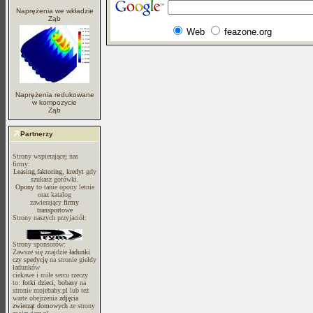
Naprężenia we wkładzie
Ząb
Web
feazone.org
Naprężenia redukowane
w kompozycie
Ząb
Partnerzy
Strony wspierającej nas
firmy:
Leasing,faktoring, kredyt
gdy
szukasz gotówki.
Opony
to tanie opony letnie
oraz katalog
zawierający
firmy
transportowe
Strony naszych przyjaciół:
Strony sponsorów:
Zawsze się znajdzie
ładunki
czy spedycję
na stronie giełdy
ładunków
ciekawe i miłe sercu rzeczy
to:
fotki dzieci, bobasy
na
stronie mojebaby.pl lub też
warte obejrzenia
zdjęcia
zwierząt domowych
ze strony