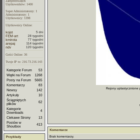
Zarejestrowanch
Uzytkowników: 1400
Super Administratorzy: 1
Administratorzy: 1
Użytkownicy: 1398
Użytkownicy Online:
kojot
5 dni
FEM-art
28 tygodni
kmirota
77 tygodni
arepaj
114 tygodni
ndv
120 tygodni
Gości Online: 36
Twoje IP to: 216.73.216.143
Kategorie Forum
53
Wątki na Forum
1268
Posty na Forum
5665
Komentarzy
83
Rejony uplastycznione 
Newsy
142
Artykuły
10
Ściągniętych
62
plików
Kategorie
4
Downloads
Ciekawe Strony
13
Postów w
413
Shoutbox
Komentarze
Brak komentarzy.
Przykłady