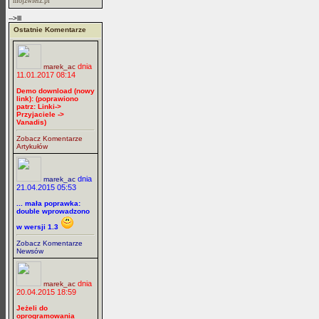
mojzwierz.pl
-->lll
Ostatnie Komentarze
dnia
marek_ac
11.01.2017 08:14
Demo download (nowy
link): (poprawiono
patrz: Linki->
Przyjaciele ->
Vanadis)
Zobacz Komentarze
Artykułów
dnia
marek_ac
21.04.2015 05:53
... mała poprawka:
double wprowadzono
w wersji 1.3
Zobacz Komentarze
Newsów
dnia
marek_ac
20.04.2015 18:59
Jeżeli do
oprogramowania