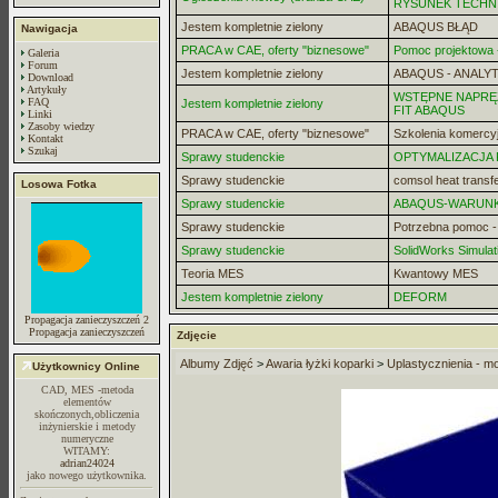
RYSUNEK TECHN
Jestem kompletnie zielony
ABAQUS BŁĄD
Nawigacja
PRACA w CAE, oferty "biznesowe"
Pomoc projektowa -
Galeria
Forum
Jestem kompletnie zielony
ABAQUS - ANALYT
Download
Artykuły
WSTĘPNE NAPRĘZ
FAQ
Jestem kompletnie zielony
FIT ABAQUS
Linki
Zasoby wiedzy
PRACA w CAE, oferty "biznesowe"
Szkolenia komercy
Kontakt
Szukaj
Sprawy studenckie
OPTYMALIZACJA
Sprawy studenckie
comsol heat transf
Losowa Fotka
Sprawy studenckie
ABAQUS-WARUN
Sprawy studenckie
Potrzebna pomoc 
Sprawy studenckie
SolidWorks Simulat
Teoria MES
Kwantowy MES
Jestem kompletnie zielony
DEFORM
Propagacja zanieczyszczeń 2
Propagacja zanieczyszczeń
Zdjęcie
Albumy Zdjęć
>
Awaria łyżki koparki
>
Uplastycznienia - m
Użytkownicy Online
CAD, MES -metoda
elementów
skończonych,obliczenia
inżynierskie i metody
numeryczne
WITAMY:
adrian24024
jako nowego użytkownika.