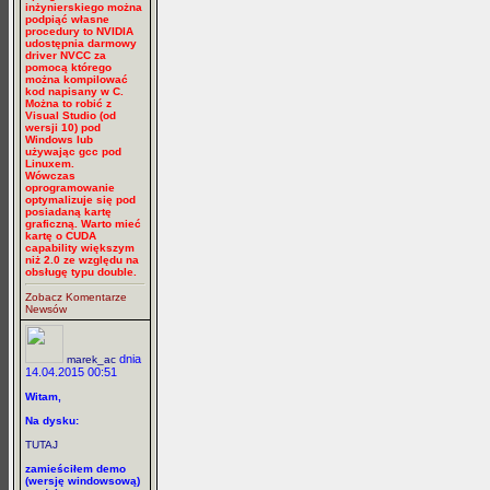
inżynierskiego można
podpiąć własne
procedury to NVIDIA
udostępnia darmowy
driver NVCC za
pomocą którego
można kompilować
kod napisany w C.
Można to robić z
Visual Studio (od
wersji 10) pod
Windows lub
używając gcc pod
Linuxem.
Wówczas
oprogramowanie
optymalizuje się pod
posiadaną kartę
graficzną. Warto mieć
kartę o CUDA
capability większym
niż 2.0 ze względu na
obsługę typu double.
Zobacz Komentarze
Newsów
dnia
marek_ac
14.04.2015 00:51
Witam,
Na dysku:
TUTAJ
zamieściłem demo
(wersję windowsową)