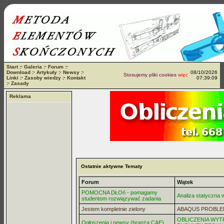
Start
:·
Galeria
:·
Forum
:·
Download
:·
Artykuły
:·
Newsy
:·
08/10/2026
Stosujemy pliki cookies
więcej...
Linki
:·
Zasoby wiedzy
:·
Kontakt
07:39:09
:·
Zasady
Reklama
Ostatnie aktywne Tematy
Forum
Wątek
POMOCNA DŁOń - pomagamy
Analiza statyczna
studentom rozwiązywać zadania
Jestem kompletnie zielony
ABAQUS PROBLE
OBLICZENIA WYT
Ogłoszenia i newsy (branża CAE)