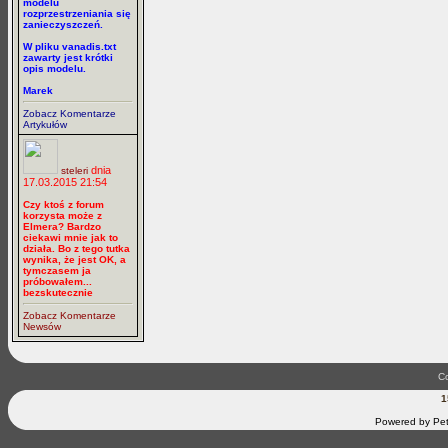
modelu
rozprzestrzeniania się
zanieczyszczeń.
W pliku vanadis.txt
zawarty jest krótki
opis modelu.
Marek
Zobacz Komentarze
Artykułów
dnia
steleri
17.03.2015 21:54
Czy ktoś z forum
korzysta może z
Elmera? Bardzo
ciekawi mnie jak to
działa. Bo z tego tutka
wynika, że jest OK, a
tymczasem ja
próbowałem...
bezskutecznie
Zobacz Komentarze
Newsów
Co
1
Powered by Pet