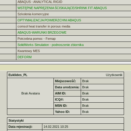
ABAQUS - ANALYTICAL RIGID
WSTĘPNE NAPRĘZENIA ŚCISKAJĄCE/SHRINK FIT ABAQUS
Szkolenia komercyjne
OPTYMALIZACJA POWIERZCHNI ABAQUS
comsol heat transfer in porous media
ABAQUS-WARUNKI BRZEGOWE
Potrzebna pomoc - Femap
SolidWorks Simulation - podnoszenie zbiornika
Kwantowy MES
DEFORM
Euklides_PL
Użytkownik
Miejscowość:
Brak
Data urodzenia:
Brak
Brak Avatara
AIM ID:
Brak
ICQ#:
Brak
MSN ID:
Brak
Yahoo ID:
Brak
Statystyki
Data rejestracji:
14.02.2021 10:25