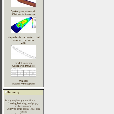
Dyskretyzacja modelu
Obliczenia trawersy
Naprężenia na powierzchni
zewnętrznej zęba
Ząb
model trawersy
Obliczenia trawersy
Wnioski
Awaria łyżki koparki
Partnerzy
Strony wspierającej nas firmy:
Leasing,faktoring, kredyt
gdy
szukasz gotówki.
Opony
to tanie opony letnie oraz
katalog