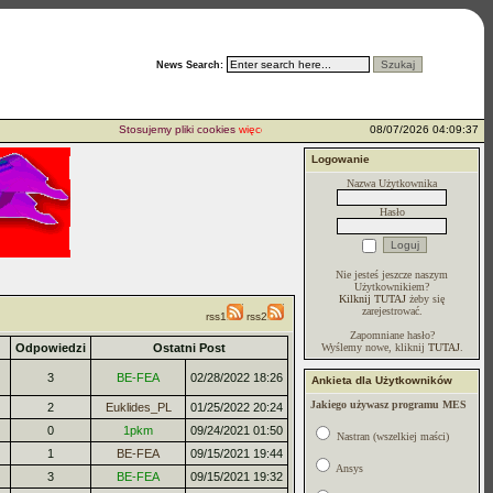
News Search:
Stosujemy pliki cookies
więcej...
08/07/2026 04:09:37
Logowanie
Nazwa Użytkownika
Hasło
Nie jesteś jeszcze naszym
Użytkownikiem?
Kilknij TUTAJ
żeby się
zarejestrować.
rss1
rss2
Zapomniane hasło?
Odpowiedzi
Ostatni Post
Wyślemy nowe, kliknij
TUTAJ
.
3
BE-FEA
02/28/2022 18:26
Ankieta dla Użytkowników
Jakiego używasz programu MES
2
Euklides_PL
01/25/2022 20:24
0
1pkm
09/24/2021 01:50
Nastran (wszelkiej maści)
1
BE-FEA
09/15/2021 19:44
Ansys
3
BE-FEA
09/15/2021 19:32