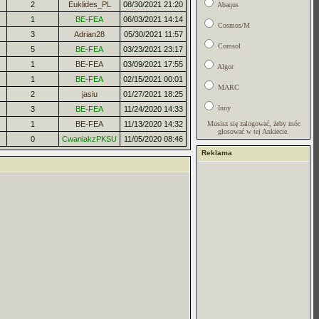
2
Euklides_PL
08/30/2021 21:20
Abaqus
1
BE-FEA
06/03/2021 14:14
Cosmos/M
3
Adrian28
05/30/2021 11:57
Comsol
5
BE-FEA
03/23/2021 23:17
1
BE-FEA
03/09/2021 17:55
Algor
1
BE-FEA
02/15/2021 00:01
MARC
2
jasiu
01/27/2021 18:25
Inny
3
BE-FEA
11/24/2020 14:33
1
BE-FEA
11/13/2020 14:32
Musisz się zalogować, żeby móc
głosować w tej Ankiecie.
0
CwaniakzPKSU
11/05/2020 08:46
Reklama