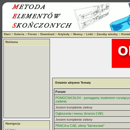
Start
:·
Galeria
:·
Forum
:·
Download
:·
Artykuły
:·
Newsy
:·
Linki
:·
Zasoby wiedzy
:·
Konta
Reklama
Ostatnie aktywne Tematy
Forum
POMOCNA DŁOń - pomagamy studentom rozwiązy
zadania
Jestem kompletnie zielony
Ogłoszenia i newsy (branża CAE)
Jestem kompletnie zielony
Nawigacja
PRACA w CAE, oferty "biznesowe"
Galeria