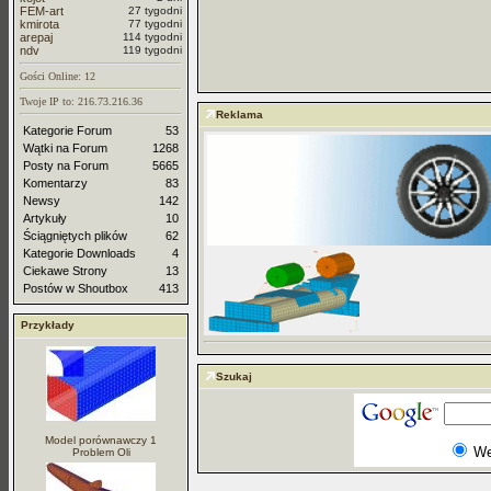
FEM-art
27 tygodni
kmirota
77 tygodni
arepaj
114 tygodni
ndv
119 tygodni
Gości Online: 12
Twoje IP to: 216.73.216.36
Reklama
Kategorie Forum
53
Wątki na Forum
1268
Posty na Forum
5665
Komentarzy
83
Newsy
142
Artykuły
10
Ściągniętych plików
62
Kategorie Downloads
4
Ciekawe Strony
13
Postów w Shoutbox
413
Przykłady
Szukaj
Model porównawczy 1
W
Problem Oli