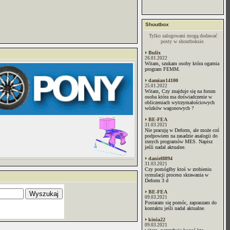
Shoutbox
Tylko zalogowani mogą dodawać
posty w shoutboksie.
Bulix
26.01.2022
Witam, szukam osoby która ogarnia
program FEMM.
damian14100
25.01.2022
Witam, Czy znajduje się na forum
osoba która ma doświadczenie w
obliczeniach wytrzymałościowych
wózków wagonowych ?
BE-FEA
31.03.2021
Nie pracuję w Deform, ale może coś
podpowiem na zasadzie analogii do
innych programów MES. Napisz
jeśli nadal aktualne.
daniel8894
31.03.2021
Czy pomógłby ktoś w zrobieniu
symulacji procesu skrawania w
Deform 3 d
BE-FEA
09.03.2021
Postaram się pomóc, zapraszam do
kontaktu jeśli nadal aktualne.
kinia22
09.03.2021