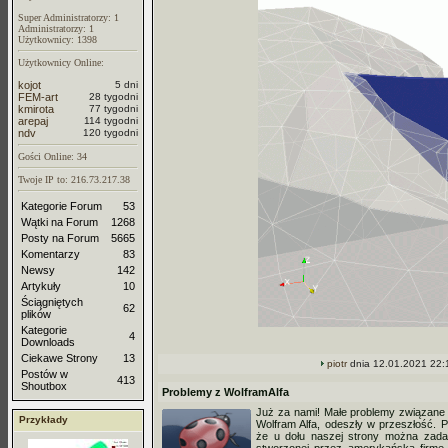
Super Administratorzy: 1
Administratorzy: 1
Użytkownicy: 1398
Użytkownicy Online:
kojot
5 dni
FEM-art
28 tygodni
kmirota
77 tygodni
arepaj
114 tygodni
ndv
120 tygodni
Gości Online: 34
Twoje IP to: 216.73.217.38
Kategorie Forum
53
Wątki na Forum
1268
Posty na Forum
5665
Komentarzy
83
Newsy
142
Artykuły
10
Ściągniętych
62
plików
Kategorie
4
Downloads
Ciekawe Strony
13
piotr
dnia 12.01.2021 22:
Postów w
413
Shoutbox
Problemy z WolframAlfa
Już za nami! Małe problemy związane
Przykłady
Wolfram Alfa, odeszły w przeszłość.
że u dołu naszej strony można zad