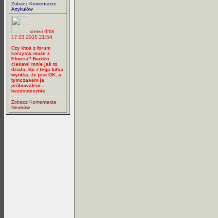
Zobacz Komentarze
Artykułów
dnia
steleri
17.03.2015 21:54
Czy ktoś z forum
korzysta może z
Elmera? Bardzo
ciekawi mnie jak to
działa. Bo z tego tutka
wynika, że jest OK, a
tymczasem ja
próbowałem...
bezskutecznie
Zobacz Komentarze
Newsów