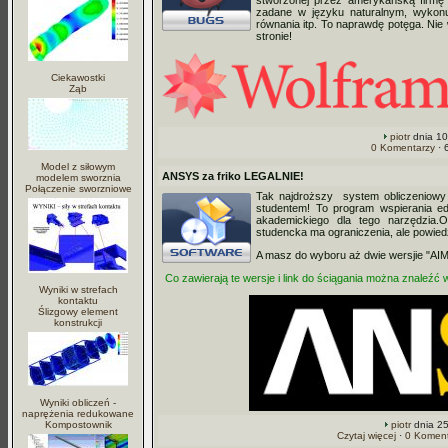
stworzonej przez amerykańską firmę
zadane w języku naturalnym, wykonuj
równania itp. To naprawdę potęga. Nie
stronie!
Ciekawostki
Ząb
piotr
dnia 10
0 Komentarzy
· 
Model z siłowym
ANSYS za friko LEGALNIE!
modelem sworznia
Połączenie sworzniowe
Tak najdroższy system obliczeniowy
studentem! To program wspierania ed
akademickiego dla tego narzędzia.O
studencka ma ograniczenia, ale powie
A masz do wyboru aż dwie wersjie "AI
Co zawierają te wersje i link do ściągania można znaleźć w
Wyniki w strefach
kontaktu
Ślizgowy element
konstrukcji
Wyniki obliczeń -
naprężenia redukowane
Kompostownik
piotr
dnia 25
Czytaj więcej
·
0 Koment