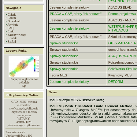
RYSUNEK TECHN
Jestem kompletnie zielony
ABAQUS BŁĄD
Nawigacja
PRACA w CAE, oferty "biznesowe"
Pomoc projektowa -
Galeria
Forum
Jestem kompletnie zielony
ABAQUS - ANALYT
Download
Artykuły
WSTĘPNE NAPRĘZ
FAQ
Jestem kompletnie zielony
FIT ABAQUS
Linki
Zasoby wiedzy
PRACA w CAE, oferty "biznesowe"
Szkolenia komercy
Kontakt
Szukaj
Sprawy studenckie
OPTYMALIZACJA
Sprawy studenckie
comsol heat transf
Losowa Fotka
Sprawy studenckie
ABAQUS-WARUN
Sprawy studenckie
Potrzebna pomoc 
Sprawy studenckie
SolidWorks Simulat
Teoria MES
Kwantowy MES
Naprężenia główne we
Jestem kompletnie zielony
DEFORM
wkładzie
Ząb
News
Użytkownicy Online
MoFEM czyli MES w szkocką kratę
CAD, MES -metoda
elementów
MoFEM (Mesh Orientated Finite Element Method)
t
skończonych,obliczenia
Uniwersytecie w Glasgow. MoFEM jest dostosowany do r
inżynierskie i metody
różnymi poziomami udoskonalenia siatki i zoptymalizowany
numeryczne
C ++) kontenerów MultiIndex, MOAB (Mesh Oriented Databas
WITAMY:
rozwijany w C ++ i jest oprogramowaniem open source na 
adrian24024
jako nowego użytkownika.
Zarejestrowanch
Uzytkowników: 1400