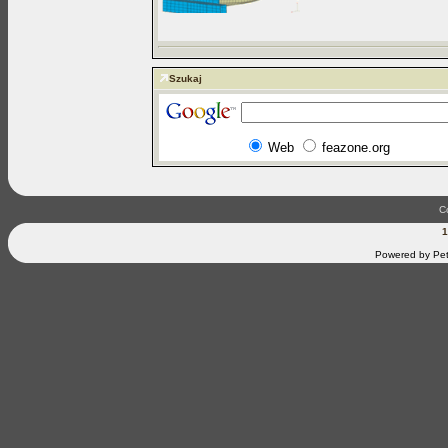
Szukaj
Web
feazone.org
C
1
Powered by Pet