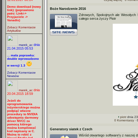
Demo download (nowy
Boże Narodzenie 2016
link): (poprawiono
patrz: Linki->
Zdrowych, Spokojnych ale Wesołych Ś
Przyjaciele ->
całego serca życzy Piotr
Vanadis)
Zobacz Komentarze
Artykułów
dnia
marek_ac
21.04.2015 05:53
... mała poprawka:
double wprowadzono
w wersji 1.3
Zobacz Komentarze
Newsów
dnia
marek_ac
20.04.2015 18:59
Jeżeli do
oprogramowania
inżynierskiego można
podpiąć własne
procedury to NVIDIA
piotr
dnia 23
udostępnia darmowy
0 Komentarzy
· 
driver NVCC za
pomocą którego
można kompilować
Generatory siatek z Czech
kod napisany w C.
Można to robić z
Wśród otwartego software'u z naszej 
Visual Studio (od