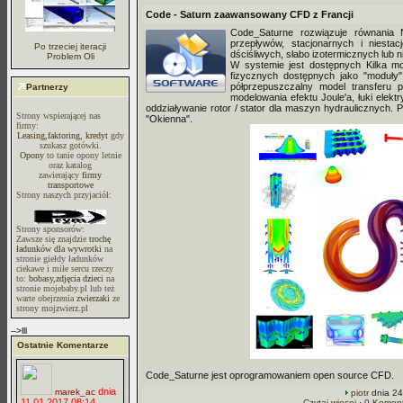
Code - Saturn zaawansowany CFD z Francji
Code_Saturne rozwiązuje równania 
przepływów, stacjonarnych i niestacj
Po trzeciej iteracji
dściśliwych, słabo izotermicznych lub n
Problem Oli
W systemie jest dostępnych Kilka mod
fizycznych dostępnych jako "moduły" 
półprzepuszczalny model transferu 
Partnerzy
modelowania efektu Joule'a, łuki elekt
oddziaływanie rotor / stator dla maszyn hydraulicznych. 
Strony wspierającej nas
"Okienna".
firmy:
Leasing,faktoring, kredyt
gdy
szukasz gotówki.
Opony
to tanie opony letnie
oraz katalog
zawierający
firmy
transportowe
Strony naszych przyjaciół:
Strony sponsorów:
Zawsze się znajdzie
trochę
ładunków dla wywrotki
na
stronie giełdy ładunków
ciekawe i miłe sercu rzeczy
to:
bobasy,zdjęcia dzieci
na
stronie mojebaby.pl lub też
warte obejrzenia
zwierzaki
ze
strony mojzwierz.pl
-->lll
Ostatnie Komentarze
Code_Saturne jest oprogramowaniem open source CFD.
dnia
marek_ac
piotr
dnia 24
11.01.2017 08:14
Czytaj więcej
·
0 Koment