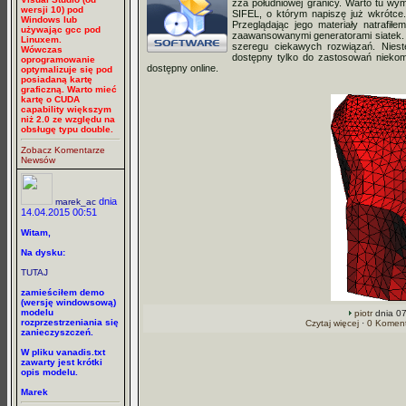
zza południowej granicy. Warto tu wy
wersji 10) pod
SIFEL, o którym napiszę już wkrótce.
Windows lub
Przeglądając jego materiały natrafił
używając gcc pod
zaawansowanymi generatorami siatek. Da
Linuxem.
szeregu ciekawych rozwiązań. Nieste
Wówczas
dostępny tylko do zastosowań niekome
oprogramowanie
dostępny online.
optymalizuje się pod
posiadaną kartę
graficzną. Warto mieć
kartę o CUDA
capability większym
niż 2.0 ze względu na
obsługę typu double.
Zobacz Komentarze
Newsów
dnia
marek_ac
14.04.2015 00:51
Witam,
Na dysku:
TUTAJ
zamieściłem demo
(wersję windowsową)
modelu
piotr
dnia 07
rozprzestrzeniania się
Czytaj więcej
·
0 Koment
zanieczyszczeń.
W pliku vanadis.txt
zawarty jest krótki
opis modelu.
Marek