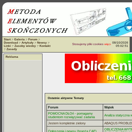
Start
:·
Galeria
:·
Forum
:·
Download
:·
Artykuły
:·
Newsy
:·
08/10/2026
Stosujemy pliki cookies
więcej...
Linki
:·
Zasoby wiedzy
:·
Kontakt
05:02:51
:·
Zasady
Reklama
Ostatnie aktywne Tematy
Forum
Wątek
POMOCNA DŁOń - pomagamy
Analiza statyczna
studentom rozwiązywać zadania
Jestem kompletnie zielony
ABAQUS PROBLE
OBLICZENIA WYT
Ogłoszenia i newsy (branża CAE)