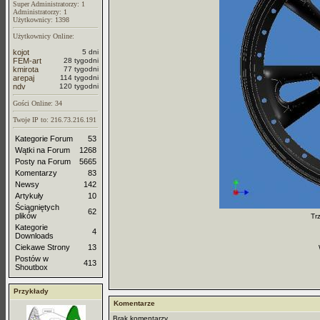
Super Administratorzy: 1
Administratorzy: 1
Użytkownicy: 1398
Użytkownicy Online:
kojot
5 dni
FEM-art
28 tygodni
kmirota
77 tygodni
arepaj
114 tygodni
ndv
120 tygodni
Gości Online: 34
Twoje IP to: 216.73.216.191
Kategorie Forum
53
Wątki na Forum
1268
Posty na Forum
5665
Komentarzy
83
Newsy
142
Artykuły
10
Ściągniętych
62
plików
Tr
Kategorie
4
Downloads
Ciekawe Strony
13
Postów w
413
Shoutbox
Przykłady
Komentarze
Brak komentarzy.