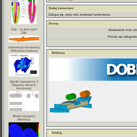
Dodaj komentarz
Zaloguj się, żeby móc dodawać komentarze.
Oceny
Ząb - co jest czym
Dodawanie ocen dos
Ząb
Proszę się zalogowa
deformacja konstrukcji
Obliczenia trawersy
Reklama
Wyniki naprężenia 3
Ślizgowy element
konstrukcji
Model obciążeń
Wiertnica
Szukaj