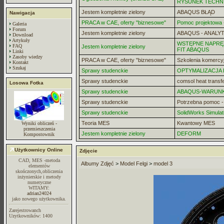
RYSUNEK TECHN
Jestem kompletnie zielony
ABAQUS BŁĄD
Nawigacja
PRACA w CAE, oferty "biznesowe"
Pomoc projektowa -
Galeria
Forum
Jestem kompletnie zielony
ABAQUS - ANALYT
Download
Artykuły
WSTĘPNE NAPRĘZ
FAQ
Jestem kompletnie zielony
FIT ABAQUS
Linki
Zasoby wiedzy
PRACA w CAE, oferty "biznesowe"
Szkolenia komercy
Kontakt
Szukaj
Sprawy studenckie
OPTYMALIZACJA
Sprawy studenckie
comsol heat transf
Losowa Fotka
Sprawy studenckie
ABAQUS-WARUN
Sprawy studenckie
Potrzebna pomoc 
Sprawy studenckie
SolidWorks Simulat
Teoria MES
Kwantowy MES
Wyniki obliczeń -
przemieszczenia
Jestem kompletnie zielony
DEFORM
Kompostownik
Użytkownicy Online
Zdjęcie
CAD, MES -metoda
Albumy Zdjęć
>
Model Felgi
>
model 3
elementów
skończonych,obliczenia
inżynierskie i metody
numeryczne
WITAMY:
adrian24024
jako nowego użytkownika.
Zarejestrowanch
Uzytkowników: 1400