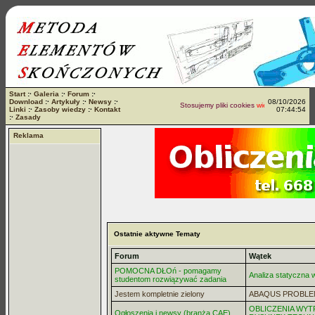
Start
:·
Galeria
:·
Forum
:·
Download
:·
Artykuły
:·
Newsy
:·
08/10/2026
Stosujemy pliki cookies
więcej...
Linki
:·
Zasoby wiedzy
:·
Kontakt
07:44:54
:·
Zasady
Reklama
Ostatnie aktywne Tematy
Forum
Wątek
POMOCNA DŁOń - pomagamy
Analiza statyczna
studentom rozwiązywać zadania
Jestem kompletnie zielony
ABAQUS PROBLE
OBLICZENIA WYT
Ogłoszenia i newsy (branża CAE)