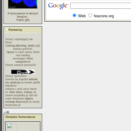
A tymczasem w skrzyni
Web
feazone.org
biegów...
Fajne gify
Partnerzy
Strony wspierającej nas
firmy:
Leasing,faktoring, kredyt
gdy
szukasz gotówki.
Opony
to tanie opony letnie
oraz katalog
zawierający
firmy
transportowe
Strony naszych przyjaciół:
Strony sponsorów:
Zawsze się znajdzie
ładunki
czy spedycję
na stronie giełdy
ładunków
ciekawe i miłe sercu rzeczy
to:
fotki dzieci, bobasy
na
stronie mojebaby.pl lub też
warte obejrzenia
zdjęcia
zwierząt domowych
ze strony
mojzwierz.pl
-->lll
Ostatnie Komentarze