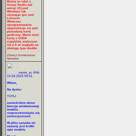
Można to robić z
Visual Studio (od
wersji 10) pod
Windows lub
używając gcc pod
Linuxem.
Wówczas
oprogramowanie
optymalizuje się pod
posiadaną kartę
graficzną. Warto mieć
kartę o CUDA
capability większym
niż 2.0 ze względu na
obsługę typu double.
Zobacz Komentarze
Newsów
dnia
marek_ac
14.04.2015 00:51
Witam,
Na dysku:
TUTAJ
zamieściłem demo
(wersję windowsową)
modelu
rozprzestrzeniania się
zanieczyszczeń.
W pliku vanadis.txt
zawarty jest krótki
opis modelu.