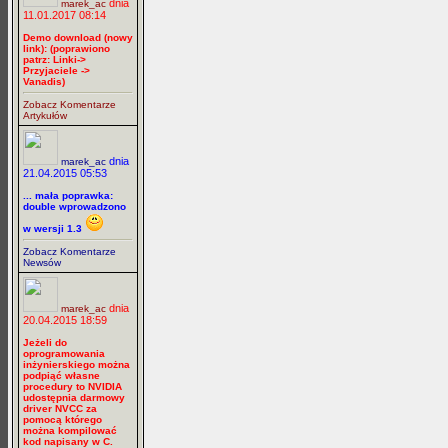
dnia
marek_ac
11.01.2017 08:14
Demo download (nowy
link): (poprawiono
patrz: Linki->
Przyjaciele ->
Vanadis)
Zobacz Komentarze
Artykułów
dnia
marek_ac
21.04.2015 05:53
... mała poprawka:
double wprowadzono
w wersji 1.3
Zobacz Komentarze
Newsów
dnia
marek_ac
20.04.2015 18:59
Jeżeli do
oprogramowania
inżynierskiego można
podpiąć własne
procedury to NVIDIA
udostępnia darmowy
driver NVCC za
pomocą którego
można kompilować
kod napisany w C.