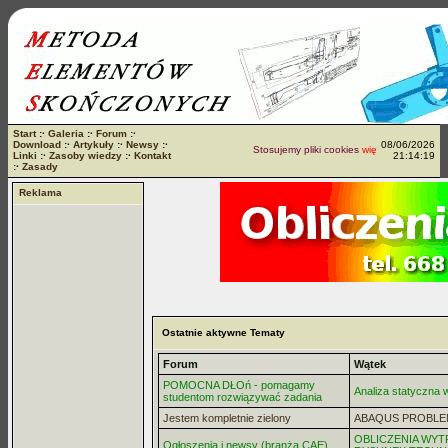
Start
:·
Galeria
:·
Forum
:·
Download
:·
Artykuły
:·
Newsy
:·
08/06/2026
Stosujemy pliki cookies
więcej...
Linki
:·
Zasoby wiedzy
:·
Kontakt
21:14:19
:·
Zasady
Reklama
Ostatnie aktywne Tematy
Forum
Wątek
POMOCNA DŁOń - pomagamy
Analiza statyczna
studentom rozwiązywać zadania
Jestem kompletnie zielony
ABAQUS PROBLE
OBLICZENIA WYT
Ogłoszenia i newsy (branża CAE)