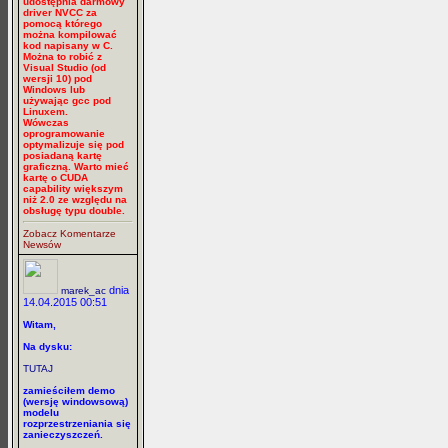
udostępnia darmowy
driver NVCC za
pomocą którego
można kompilować
kod napisany w C.
Można to robić z
Visual Studio (od
wersji 10) pod
Windows lub
używając gcc pod
Linuxem.
Wówczas
oprogramowanie
optymalizuje się pod
posiadaną kartę
graficzną. Warto mieć
kartę o CUDA
capability większym
niż 2.0 ze względu na
obsługę typu double.
Zobacz Komentarze
Newsów
dnia
marek_ac
14.04.2015 00:51
Witam,
Na dysku:
TUTAJ
zamieściłem demo
(wersję windowsową)
modelu
rozprzestrzeniania się
zanieczyszczeń.