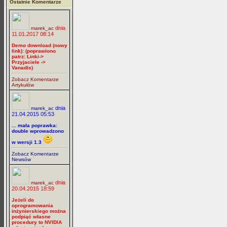
Ostatnie Komentarze
dnia
marek_ac
11.01.2017 08:14
Demo download (nowy
link): (poprawiono
patrz: Linki->
Przyjaciele ->
Vanadis)
Zobacz Komentarze
Artykułów
dnia
marek_ac
21.04.2015 05:53
... mała poprawka:
double wprowadzono
w wersji 1.3
Zobacz Komentarze
Newsów
dnia
marek_ac
20.04.2015 18:59
Jeżeli do
oprogramowania
inżynierskiego można
podpiąć własne
procedury to NVIDIA