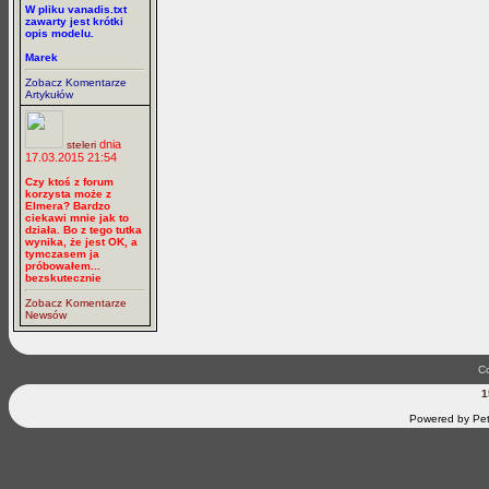
W pliku vanadis.txt
zawarty jest krótki
opis modelu.
Marek
Zobacz Komentarze
Artykułów
dnia
steleri
17.03.2015 21:54
Czy ktoś z forum
korzysta może z
Elmera? Bardzo
ciekawi mnie jak to
działa. Bo z tego tutka
wynika, że jest OK, a
tymczasem ja
próbowałem...
bezskutecznie
Zobacz Komentarze
Newsów
Co
1
Powered by Pet