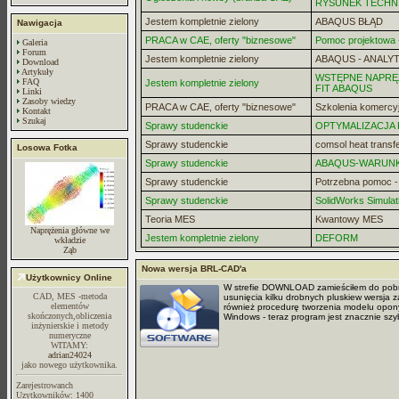
RYSUNEK TECHN
Jestem kompletnie zielony
ABAQUS BŁĄD
Nawigacja
PRACA w CAE, oferty "biznesowe"
Pomoc projektowa -
Galeria
Forum
Jestem kompletnie zielony
ABAQUS - ANALYT
Download
Artykuły
WSTĘPNE NAPRĘZ
FAQ
Jestem kompletnie zielony
FIT ABAQUS
Linki
Zasoby wiedzy
PRACA w CAE, oferty "biznesowe"
Szkolenia komercy
Kontakt
Szukaj
Sprawy studenckie
OPTYMALIZACJA
Sprawy studenckie
comsol heat transf
Losowa Fotka
Sprawy studenckie
ABAQUS-WARUN
Sprawy studenckie
Potrzebna pomoc 
Sprawy studenckie
SolidWorks Simulat
Teoria MES
Kwantowy MES
Naprężenia główne we
Jestem kompletnie zielony
DEFORM
wkładzie
Ząb
Nowa wersja BRL-CAD'a
Użytkownicy Online
W strefie DOWNLOAD zamieściłem do pobra
CAD, MES -metoda
usunięcia kilku drobnych pluskiew wersja 
elementów
również procedurę tworzenia modelu opony
skończonych,obliczenia
Windows - teraz program jest znacznie sz
inżynierskie i metody
numeryczne
WITAMY:
adrian24024
jako nowego użytkownika.
Zarejestrowanch
Uzytkowników: 1400