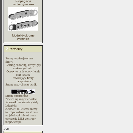
Propagacja
zanieczyszczeń
Model dyskretny
Wiertnica
Partnerzy
Strony wspierającej nas
firmy:
Leasing,faktoring, kredyt
gdy
szukasz gotówki.
Opony
to tanie opony letnie
oraz katalog
zawierający
firmy
transportowe
Strony naszych przyjaciół:
Strony sponsorów:
Zawsze się znajdzie
wolne
furgonetki
na stronie giełdy
ładunków
ciekawe i miłe sercu rzeczy
to:
zdjęcia dzieci
na stronie
mojebaby.pl lub też warte
obejrzenia
MES
ze strony
mojzwierz.pl
-->lll