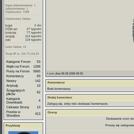
Super Administratorzy: 1
Administratorzy: 1
Użytkownicy: 1398
Użytkownicy Online:
kojot
2 dni
FEM-art
27 tygodni
kmirota
77 tygodni
arepaj
114 tygodni
ndv
119 tygodni
Gości Online: 23
Twoje IP to: 216.73.216.63
Kategorie Forum
53
Wątki na Forum
1268
Posty na Forum
5665
piotr
dnia 06.09.2008 09:59
Komentarzy
83
Newsy
142
Komentarze
Artykuły
10
Brak komentarzy.
Ściągniętych
62
plików
Dodaj komentarz
Kategorie
4
Downloads
Zaloguj się, żeby móc dodawać komentarze.
Ciekawe Strony
13
Postów w
Oceny
413
Shoutbox
Dodawanie ocen dos
Proszę się zalogowa
Przykłady