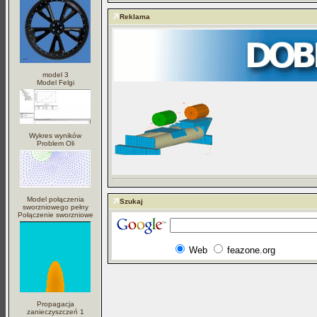
Reklama
model 3
Model Felgi
Wykres wyników
Problem Oli
Model połączenia
Szukaj
sworzniowego pełny
Połączenie sworzniowe
Web
feazone.org
Propagacja
zanieczyszczeń 1