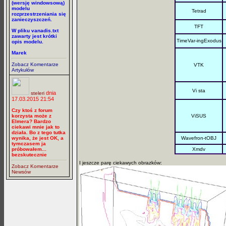
(wersję windowsową)
modelu
Tetrad
rozprzestrzeniania się
zanieczyszczeń.
TFT
W pliku vanadis.txt
zawarty jest krótki
TimeVar-ingExodus
opis modelu.
Marek
Zobacz Komentarze
VTK
Artykułów
Vi sta
dnia
steleri
17.03.2015 21:54
Czy ktoś z forum
korzysta może z
ViSUS
Elmera? Bardzo
ciekawi mnie jak to
działa. Bo z tego tutka
wynika, że jest OK, a
Wavefron-tOBJ
tymczasem ja
próbowałem...
Xmdv
bezskutecznie
I jeszcze parę ciekawych obrazków:
Zobacz Komentarze
Newsów