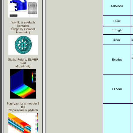
Curve2D
Dune
Wyniki w strefach
kontaktu
Ślizgowy element
EnSight
konstrukcji
Enzo
b
E
Siatka Felgi w ELMER
Exodus
GUI
Model Felgi
FLASH
Naprężenia w modelu 2
top
Naprężenia w płytach