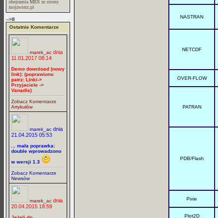
obejrzenia
MES
ze strony
mojzwierz.pl
NASTRAN
-->lll
Ostatnie Komentarze
NETCDF
dnia
marek_ac
11.01.2017 08:14
Demo download (nowy
link): (poprawiono
OVER-FLOW
patrz: Linki->
Przyjaciele ->
Vanadis)
Zobacz Komentarze
Artykułów
PATRAN
dnia
marek_ac
21.04.2015 05:53
... mała poprawka:
double wprowadzono
PDB/Flash
w wersji 1.3
Zobacz Komentarze
Newsów
Pixie
dnia
marek_ac
20.04.2015 18:59
Plot2D
Jeżeli do