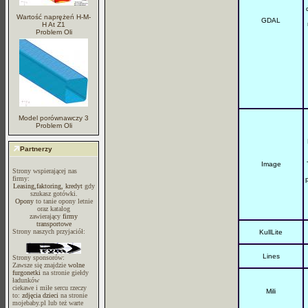
Wartość naprężeń H-M-
GDAL
H At Z1
Problem Oli
Model porównawczy 3
Problem Oli
Partnerzy
Image
Strony wspierającej nas
firmy:
Leasing,faktoring, kredyt
gdy
szukasz gotówki.
Opony
to tanie opony letnie
oraz katalog
zawierający
firmy
transportowe
Strony naszych przyjaciół:
KullLite
Lines
Strony sponsorów:
Zawsze się znajdzie
wolne
furgonetki
na stronie giełdy
ładunków
ciekawe i miłe sercu rzeczy
Mili
to:
zdjęcia dzieci
na stronie
mojebaby.pl lub też warte