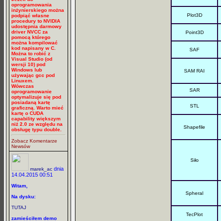
oprogramowania
inżynierskiego można
Plot3D
podpiąć własne
procedury to NVIDIA
udostępnia darmowy
driver NVCC za
Point3D
pomocą którego
można kompilować
kod napisany w C.
SAF
Można to robić z
Visual Studio (od
wersji 10) pod
Windows lub
SAM RAI
używając gcc pod
Linuxem.
Wówczas
SAR
oprogramowanie
optymalizuje się pod
posiadaną kartę
STL
graficzną. Warto mieć
kartę o CUDA
capability większym
niż 2.0 ze względu na
Shapefile
obsługę typu double.
Zobacz Komentarze
Newsów
Siło
dnia
marek_ac
14.04.2015 00:51
Witam,
Spheral
Na dysku:
TUTAJ
TecPlot
zamieściłem demo