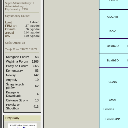
Super Administratorzy: 1
Administratorzy: 1
Użytkownicy: 1398
Użytkownicy Online:
AIDCFile
kojot
1 dzień
FEM-art
27 tygodni
kmirota
76 tygodni
BOV
arepaj
114 tygodni
ndv
119 tygodni
Gości Online: 18
Boxlib2D
Twoje IP to: 216.73.216.72
Kategorie Forum
53
Boxlib3D
Wątki na Forum
1268
Posty na Forum
5665
Komentarzy
83
Newsy
142
Artykuły
10
CGNS
Ściągniętych
62
plików
Kategorie
4
Downloads
CMAT
Ciekawe Strony
13
Postów w
413
Shoutbox
Cosmos
Przykłady
CosmosPP