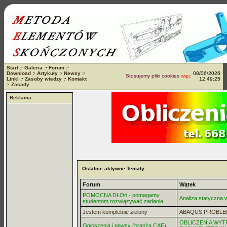
Start
:·
Galeria
:·
Forum
:·
Download
:·
Artykuły
:·
Newsy
:·
08/06/2026
Stosujemy pliki cookies
więcej...
Linki
:·
Zasoby wiedzy
:·
Kontakt
12:49:25
:·
Zasady
Reklama
Ostatnie aktywne Tematy
Forum
Wątek
POMOCNA DŁOń - pomagamy
Analiza statyczna
studentom rozwiązywać zadania
Jestem kompletnie zielony
ABAQUS PROBLE
OBLICZENIA WYT
Ogłoszenia i newsy (branża CAE)