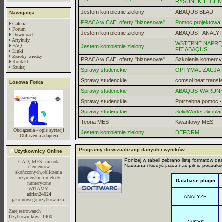
RYSUNEK TECHN
Jestem kompletnie zielony
ABAQUS BŁĄD
Nawigacja
PRACA w CAE, oferty "biznesowe"
Pomoc projektowa -
Galeria
Forum
Jestem kompletnie zielony
ABAQUS - ANALYT
Download
Artykuły
WSTĘPNE NAPRĘZ
FAQ
Jestem kompletnie zielony
FIT ABAQUS
Linki
Zasoby wiedzy
PRACA w CAE, oferty "biznesowe"
Szkolenia komercy
Kontakt
Szukaj
Sprawy studenckie
OPTYMALIZACJA
Sprawy studenckie
comsol heat transf
Losowa Fotka
Sprawy studenckie
ABAQUS-WARUN
Sprawy studenckie
Potrzebna pomoc 
Sprawy studenckie
SolidWorks Simulat
Teoria MES
Kwantowy MES
Obciążenia - opis sytuacji
Jestem kompletnie zielony
DEFORM
Obliczenia adaptera
Programy do wizualizacji danych i wyników
Użytkownicy Online
Poniżej w tabeli zebrano listę formatów d
CAD, MES -metoda
Nastrana i kiedyś przez nas pilnie poszu
elementów
skończonych,obliczenia
inżynierskie i metody
Database plugin
numeryczne
WITAMY:
adrian24024
ANALYZE
jako nowego użytkownika.
Zarejestrowanch
Uzytkowników: 1400
ANSYS