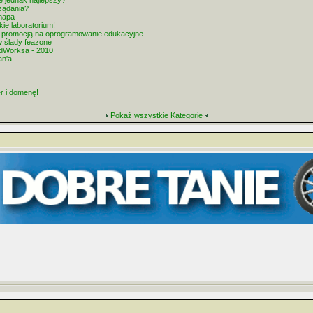
 jednak najlepszy?
żądania?
mapa
kie laboratorium!
 promocją na oprogramowanie edukacyjne
w ślady feazone
idWorksa - 2010
an'a
 i domenę!
Pokaż wszystkie Kategorie