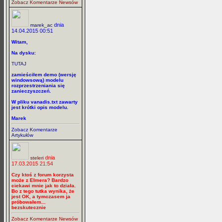
Zobacz Komentarze Newsów
dnia
marek_ac
14.04.2015 00:51
Witam,
Na dysku:
TUTAJ
zamieściłem demo (wersję
windowsową) modelu
rozprzestrzeniania się
zanieczyszczeń.
W pliku vanadis.txt zawarty
jest krótki opis modelu.
Marek
Zobacz Komentarze
Artykułów
dnia
steleri
17.03.2015 21:54
Czy ktoś z forum korzysta
może z Elmera? Bardzo
ciekawi mnie jak to działa.
Bo z tego tutka wynika, że
jest OK, a tymczasem ja
próbowałem...
bezskutecznie
Zobacz Komentarze Newsów