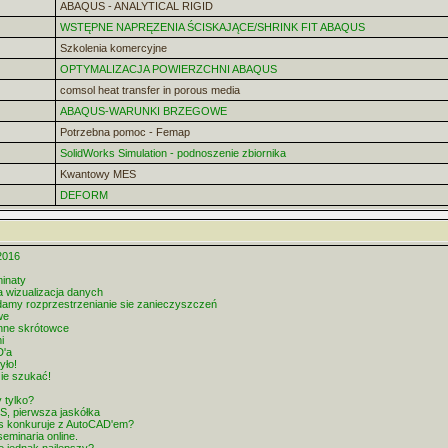
ABAQUS - ANALYTICAL RIGID
WSTĘPNE NAPRĘZENIA ŚCISKAJĄCE/SHRINK FIT ABAQUS
Szkolenia komercyjne
OPTYMALIZACJA POWIERZCHNI ABAQUS
comsol heat transfer in porous media
ABAQUS-WARUNKI BRZEGOWE
Potrzebna pomoc - Femap
SolidWorks Simulation - podnoszenie zbiornika
Kwantowy MES
DEFORM
2016
inaty
 wizualizacja danych
damy rozprzestrzenianie sie zanieczyszczeń
we
nne skrótowce
i
D'a
yło!
zie szukać!
 tylko?
, pierwsza jaskółka
s konkuruje z AutoCAD'em?
eminaria online.