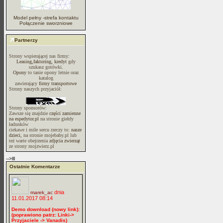
Model pełny -strefa kontaktu
Połączenie sworzniowe
Partnerzy
Strony wspierającej nas firmy:
Leasing,faktoring, kredyt
gdy
szukasz gotówki.
Opony
to tanie opony letnie oraz
katalog
zawierający
firmy transportowe
Strony naszych przyjaciół:
Strony sponsorów:
Zawsze się znajdzie
części zamienne
na espedytor.pl
na stronie giełdy
ładunków
ciekawe i miłe sercu rzeczy to:
nasze
dzieci,
na stronie mojebaby.pl lub
też warte obejrzenia
zdjęcia zwierząt
ze strony mojzwierz.pl
-->lll
Ostatnie Komentarze
dnia
marek_ac
11.01.2017 08:14
Demo download (nowy link):
(poprawiono patrz: Linki->
Przyjaciele -> Vanadis)