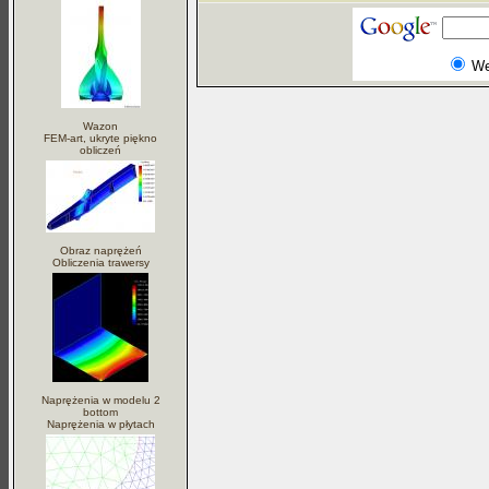
W
Wazon
FEM-art, ukryte piękno
obliczeń
Obraz naprężeń
Obliczenia trawersy
Naprężenia w modelu 2
bottom
Naprężenia w płytach