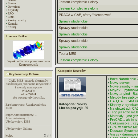
Jestem kompletnie zielony
Forum
Download
Jestem kompletnie zielony
Artykuły
FAQ
PRACA w CAE, oferty "biznesowe"
Linki
Zasoby wiedzy
Sprawy studenckie
Kontakt
Szukaj
Sprawy studenckie
Sprawy studenckie
Losowa Fotka
Sprawy studenckie
Sprawy studenckie
Teoria MES
Jestem kompletnie zielony
Wyniki obliczeń - przemieszczenia
Kompostownik
Kategorie Newsów
Użytkownicy Online
Boże Narodzenie 
CAD, MES -metoda elementów
Nowy serwer
skończonych,obliczenia inżynierskie
Nowe zasoby - lam
i metody numeryczne
MayaVI - pytonowa
WITAMY:
Nowy artykuł - Ba
adrian24024
Metody bezsiatko
jako nowego użytkownika.
CAD,CAE ,CAM i i
Kategoria:
Newsy
Zarejestrowanch Uzytkowników:
Kłopoty z ogonkam
Liczba pozycji:
29
1400
Na obrzeżach CA
Tego jeszcze nie b
Super Administratorzy: 1
Materiały - jest gd
Administratorzy: 1
FreCAD... ale inny
Użytkownicy: 1398
Ciekawostka... czy
GPU w służbie MES
Użytkownicy Online:
Dessault Systeme
Ansys - darmowe s
kojot
2 dni