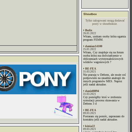
Shoutbox
Tylko zalogowani mogą dodawać
posty w shoutboksie.
Bulix
26.01.2022
Witam, szukam osoby która ogarnia
program FEMM.
damian14100
25.01.2022
Witam, Czy znajduje się na forum
osoba która ma doświadczenie w
obliczeniach wytrzymałościowych
wózków wagonowych ?
BE-FEA
31.03.2021
Nie pracuję w Deform, ale może coś
podpowiem na zasadzie analogii do
innych programów MES. Napisz
jeśli nadal aktualne.
daniel8894
31.03.2021
Czy pomógłby ktoś w zrobieniu
symulacji procesu skrawania w
Deform 3 d
BE-FEA
09.03.2021
Postaram się pomóc, zapraszam do
kontaktu jeśli nadal aktualne.
kinia22
09.03.2021