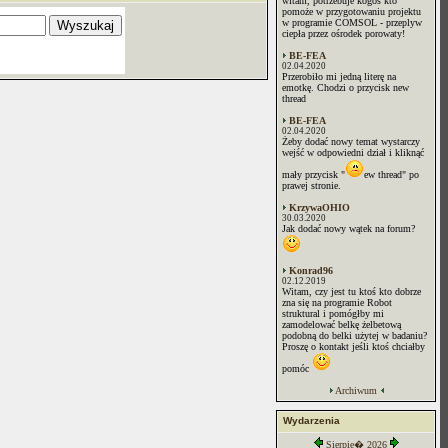
witam, potrzebuje kogoś kto
pomoże w przygotowaniu projektu
w programie COMSOL - przeplyw
ciepła przez ośrodek porowaty!
BE-FEA
02.04.2020
Przerobiło mi jedną literę na
emotkę. Chodzi o przycisk new
thread
BE-FEA
02.04.2020
Żeby dodać nowy temat wystarczy
wejść w odpowiedni dział i kliknąć
mały przycisk "
ew thread" po
prawej stronie.
KrzywaOHIO
30.03.2020
Jak dodać nowy wątek na forum?
Konrad96
02.12.2019
Witam, czy jest tu ktoś kto dobrze
zna się na programie Robot
struktural i pomógłby mi
zamodelować belkę żelbetową
podobną do belki użytej w badaniu?
Proszę o kontakt jeśli ktoś chciałby
pomóc
Archiwum
Wydarzenia
Sierpie� 2026