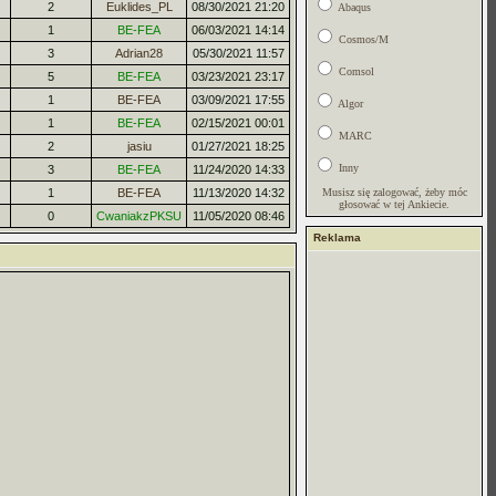
2
Euklides_PL
08/30/2021 21:20
Abaqus
1
BE-FEA
06/03/2021 14:14
Cosmos/M
3
Adrian28
05/30/2021 11:57
Comsol
5
BE-FEA
03/23/2021 23:17
1
BE-FEA
03/09/2021 17:55
Algor
1
BE-FEA
02/15/2021 00:01
MARC
2
jasiu
01/27/2021 18:25
Inny
3
BE-FEA
11/24/2020 14:33
1
BE-FEA
11/13/2020 14:32
Musisz się zalogować, żeby móc
głosować w tej Ankiecie.
0
CwaniakzPKSU
11/05/2020 08:46
Reklama