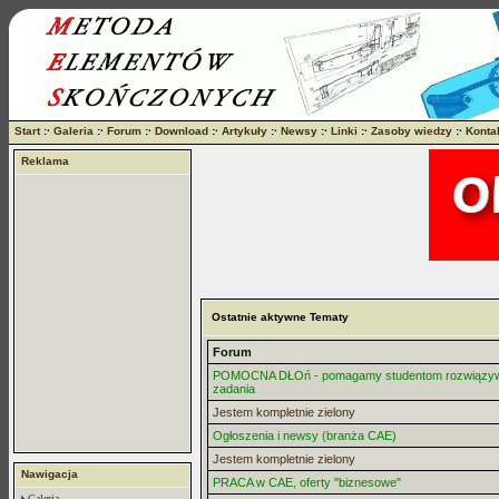
Start
:·
Galeria
:·
Forum
:·
Download
:·
Artykuły
:·
Newsy
:·
Linki
:·
Zasoby wiedzy
:·
Konta
Reklama
Ostatnie aktywne Tematy
Forum
POMOCNA DŁOń - pomagamy studentom rozwiązy
zadania
Jestem kompletnie zielony
Ogłoszenia i newsy (branża CAE)
Jestem kompletnie zielony
Nawigacja
PRACA w CAE, oferty "biznesowe"
Galeria