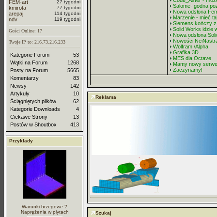
Code_Aster - może
FEM-art
27 tygodni
Salome- godna po
kmirota
77 tygodni
Nowa odsłona Fe
arepaj
114 tygodni
Marzenie - mieć ta
ndv
119 tygodni
Siemens kończy z
Solid Works idzie 
Gości Online: 17
Nowa odsłona Sol
Nowości NeiNastr
Twoje IP to: 216.73.216.233
Wolfram /Alpha
Grafika 3D
Kategorie Forum
53
MES dla Octave
Wątki na Forum
1268
Mamy nowy serwer
Zaczynamy!
Posty na Forum
5665
Komentarzy
83
Newsy
142
Artykuły
10
Reklama
Ściągniętych plików
62
Kategorie Downloads
4
Ciekawe Strony
13
Postów w Shoutbox
413
Przykłady
Warunki brzegowe 2
Naprężenia w płytach
Szukaj