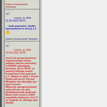
Zobacz Komentarze
Artykułów
dnia
marek_ac
21.04.2015 05:53
... mała poprawka: double
wprowadzono w wersji 1.3
Zobacz Komentarze Newsów
dnia
marek_ac
20.04.2015 18:59
Jeżeli do oprogramowania
inżynierskiego można
podpiąć własne procedury
to NVIDIA udostępnia
darmowy driver NVCC za
pomocą którego można
kompilować kod napisany
w C. Można to robić z Visual
Studio (od wersji 10) pod
Windows lub używając gcc
pod Linuxem.
Wówczas oprogramowanie
optymalizuje się pod
posiadaną kartę graficzną.
Warto mieć kartę o CUDA
capability większym niż 2.0
ze względu na obsługę typu
double.