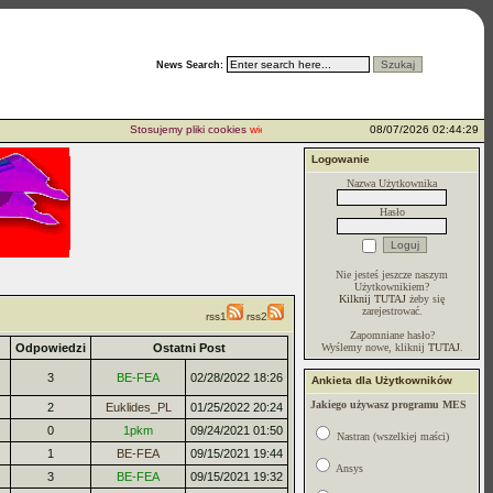
News Search:
Stosujemy pliki cookies
więcej...
08/07/2026 02:44:29
Logowanie
Nazwa Użytkownika
Hasło
Nie jesteś jeszcze naszym
Użytkownikiem?
Kilknij TUTAJ
żeby się
zarejestrować.
rss1
rss2
Zapomniane hasło?
Odpowiedzi
Ostatni Post
Wyślemy nowe, kliknij
TUTAJ
.
3
BE-FEA
02/28/2022 18:26
Ankieta dla Użytkowników
Jakiego używasz programu MES
2
Euklides_PL
01/25/2022 20:24
0
1pkm
09/24/2021 01:50
Nastran (wszelkiej maści)
1
BE-FEA
09/15/2021 19:44
Ansys
3
BE-FEA
09/15/2021 19:32