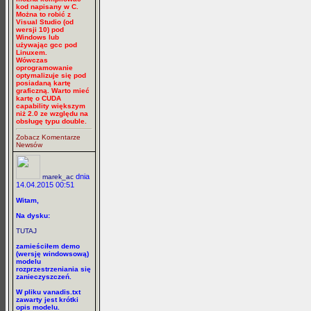
kod napisany w C.
Można to robić z
Visual Studio (od
wersji 10) pod
Windows lub
używając gcc pod
Linuxem.
Wówczas
oprogramowanie
optymalizuje się pod
posiadaną kartę
graficzną. Warto mieć
kartę o CUDA
capability większym
niż 2.0 ze względu na
obsługę typu double.
Zobacz Komentarze
Newsów
dnia
marek_ac
14.04.2015 00:51
Witam,
Na dysku:
TUTAJ
zamieściłem demo
(wersję windowsową)
modelu
rozprzestrzeniania się
zanieczyszczeń.
W pliku vanadis.txt
zawarty jest krótki
opis modelu.