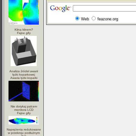
Web
feazone.org
Klina klinem?
Fajne gify
Analiza źródeł awarii
łyżki koparkowej
Awaria łyżki koparki
Nie dotykaj palcem
monitora LCD
Fajne gify
Naprężenia redukowane
w przekroju podłużnym