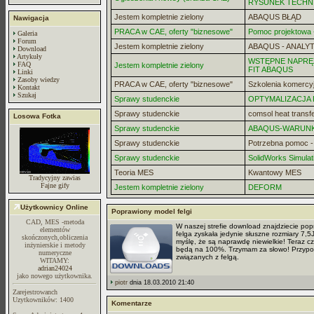
RYSUNEK TECHN
Jestem kompletnie zielony
ABAQUS BŁĄD
Nawigacja
PRACA w CAE, oferty "biznesowe"
Pomoc projektowa -
Galeria
Forum
Jestem kompletnie zielony
ABAQUS - ANALYT
Download
Artykuły
WSTĘPNE NAPRĘZ
FAQ
Jestem kompletnie zielony
FIT ABAQUS
Linki
Zasoby wiedzy
PRACA w CAE, oferty "biznesowe"
Szkolenia komercy
Kontakt
Szukaj
Sprawy studenckie
OPTYMALIZACJA
Sprawy studenckie
comsol heat transf
Losowa Fotka
Sprawy studenckie
ABAQUS-WARUN
Sprawy studenckie
Potrzebna pomoc 
Sprawy studenckie
SolidWorks Simulat
Teoria MES
Kwantowy MES
Tradycyjny zawias
Fajne gify
Jestem kompletnie zielony
DEFORM
Użytkownicy Online
Poprawiony model felgi
CAD, MES -metoda
W naszej strefie download znajdziecie popr
elementów
felga zyskała jedynie słuszne rozmiary 7,
skończonych,obliczenia
myślę, że są naprawdę niewielkie! Teraz cz
inżynierskie i metody
będą na 100%. Trzymam za słowo! Przypom
numeryczne
związanych z felgą.
WITAMY:
adrian24024
jako nowego użytkownika.
piotr
dnia 18.03.2010 21:40
Zarejestrowanch
Uzytkowników: 1400
Komentarze