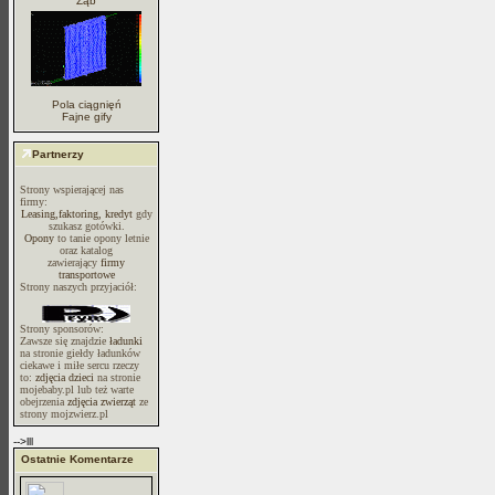
Ząb
Pola ciągnięń
Fajne gify
Partnerzy
Strony wspierającej nas
firmy:
Leasing,faktoring, kredyt
gdy
szukasz gotówki.
Opony
to tanie opony letnie
oraz katalog
zawierający
firmy
transportowe
Strony naszych przyjaciół:
Strony sponsorów:
Zawsze się znajdzie
ładunki
na stronie giełdy ładunków
ciekawe i miłe sercu rzeczy
to:
zdjęcia dzieci
na stronie
mojebaby.pl lub też warte
obejrzenia
zdjęcia zwierząt
ze
strony mojzwierz.pl
-->lll
Ostatnie Komentarze