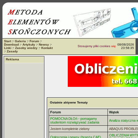
Start
:·
Galeria
:·
Forum
:·
Download
:·
Artykuły
:·
Newsy
:·
08/08/2026
Stosujemy pliki cookies
więcej...
Linki
:·
Zasoby wiedzy
:·
Kontakt
23:58:35
:·
Zasady
Reklama
Ostatnie aktywne Tematy
Forum
Wątek
POMOCNA DŁOń - pomagamy
Analiza statyczna
studentom rozwiązywać zadania
Jestem kompletnie zielony
ABAQUS PROBLE
OBLICZENIA WYT
Ogłoszenia i newsy (branża CAE)