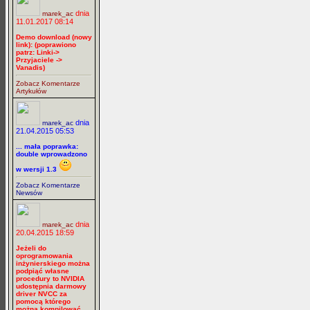
dnia
marek_ac
11.01.2017 08:14
Demo download (nowy
link): (poprawiono
patrz: Linki->
Przyjaciele ->
Vanadis)
Zobacz Komentarze
Artykułów
dnia
marek_ac
21.04.2015 05:53
... mała poprawka:
double wprowadzono
w wersji 1.3
Zobacz Komentarze
Newsów
dnia
marek_ac
20.04.2015 18:59
Jeżeli do
oprogramowania
inżynierskiego można
podpiąć własne
procedury to NVIDIA
udostępnia darmowy
driver NVCC za
pomocą którego
można kompilować