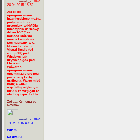
dnia
marek_ac
20.04.2015 18:59
Jeżeli do
oprogramowania
inżynierskiego można
podpiąć własne
procedury to NVIDIA
udostępnia darmowy
driver NVCC za
pomocą którego
można kompilować
kod napisany w C.
Można to robić z
Visual Studio (od
wersji 10) pod
Windows lub
używając gcc pod
Linuxem.
Wówczas
oprogramowanie
optymalizuje się pod
posiadaną kartę
graficzną. Warto mieć
kartę o CUDA
capability większym
niż 2.0 ze względu na
obsługę typu double.
Zobacz Komentarze
Newsów
dnia
marek_ac
14.04.2015 00:51
Witam,
Na dysku: