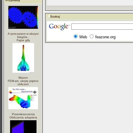
Przykłady
Szukaj
A tymczasem w skrzyni
Web
feazone.org
biegów...
Fajne gify
Wazon
FEM-art, ukryte piękno
obliczeń
Przemieszczenia
Obliczenia adaptera