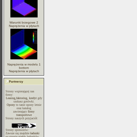
Warunki brzegowe 2
Naprężenia w płytach
Naprężenia w modelu 1
bottom
Naprężenia w płytach
Partnerzy
Strony wspierającej nas
firmy:
Leasing,faktoring, kredyt
gdy
szukasz gotówki.
Opony
to tanie opony letnie
oraz katalog
zawierający
firmy
transportowe
Strony naszych przyjaciół:
Strony sponsorów:
Zawsze się znajdzie
ładunki
na stronie giełdy ładunków