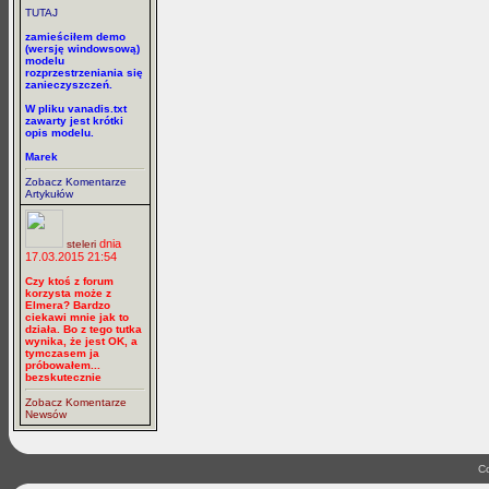
TUTAJ
zamieściłem demo
(wersję windowsową)
modelu
rozprzestrzeniania się
zanieczyszczeń.
W pliku vanadis.txt
zawarty jest krótki
opis modelu.
Marek
Zobacz Komentarze
Artykułów
dnia
steleri
17.03.2015 21:54
Czy ktoś z forum
korzysta może z
Elmera? Bardzo
ciekawi mnie jak to
działa. Bo z tego tutka
wynika, że jest OK, a
tymczasem ja
próbowałem...
bezskutecznie
Zobacz Komentarze
Newsów
Co