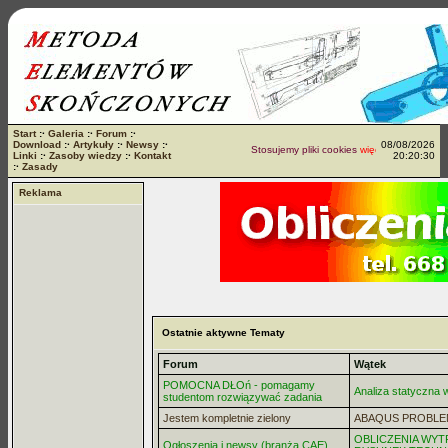
Start
:·
Galeria
:·
Forum
:·
Download
:·
Artykuły
:·
Newsy
:·
08/08/2026
Stosujemy pliki cookies
więcej...
Linki
:·
Zasoby wiedzy
:·
Kontakt
20:20:30
:·
Zasady
Reklama
Ostatnie aktywne Tematy
Forum
Wątek
POMOCNA DŁOń - pomagamy
Analiza statyczna
studentom rozwiązywać zadania
Jestem kompletnie zielony
ABAQUS PROBLE
OBLICZENIA WYT
Ogłoszenia i newsy (branża CAE)