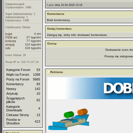
Zarejestrowanch
piotr
dnia 10.04.2019 13:19
Uzytkowników: 1400
Super Administratorzy: 1
Komentarze
Administratorzy: 1
Brak komentarzy.
Użytkownicy: 1398
Użytkownicy Online:
Dodaj komentarz
kojot
4 dni
Zaloguj się, żeby móc dodawać komentarze.
FEM-art
27 tygodni
kmirota
77 tygodni
Oceny
arepaj
114 tygodni
ndv
119 tygodni
Dodawanie ocen dos
Gości Online: 20
Proszę się zalogowa
Twoje IP to: 216.73.217.24
Kategorie Forum
53
Reklama
Wątki na Forum
1268
Posty na Forum
5665
Komentarzy
83
Newsy
142
Artykuły
10
Ściągniętych
62
plików
Kategorie
4
Downloads
Ciekawe Strony
13
Postów w
413
Shoutbox