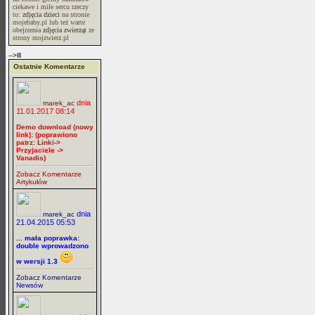
ciekawe i miłe sercu rzeczy
to:
zdjęcia dzieci
na stronie
mojebaby.pl lub też warte
obejrzenia
zdjęcia zwierząt
ze
strony mojzwierz.pl
-->lll
Ostatnie Komentarze
dnia
marek_ac
11.01.2017 08:14
Demo download (nowy
link): (poprawiono
patrz: Linki->
Przyjaciele ->
Vanadis)
Zobacz Komentarze
Artykułów
dnia
marek_ac
21.04.2015 05:53
... mała poprawka:
double wprowadzono
w wersji 1.3
Zobacz Komentarze
Newsów