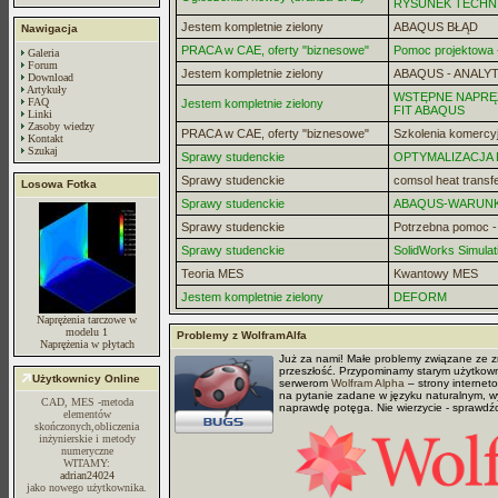
RYSUNEK TECHN
Jestem kompletnie zielony
ABAQUS BŁĄD
Nawigacja
PRACA w CAE, oferty "biznesowe"
Pomoc projektowa -
Galeria
Forum
Jestem kompletnie zielony
ABAQUS - ANALYT
Download
Artykuły
WSTĘPNE NAPRĘZ
FAQ
Jestem kompletnie zielony
FIT ABAQUS
Linki
Zasoby wiedzy
PRACA w CAE, oferty "biznesowe"
Szkolenia komercy
Kontakt
Szukaj
Sprawy studenckie
OPTYMALIZACJA
Sprawy studenckie
comsol heat transf
Losowa Fotka
Sprawy studenckie
ABAQUS-WARUN
Sprawy studenckie
Potrzebna pomoc 
Sprawy studenckie
SolidWorks Simulat
Teoria MES
Kwantowy MES
Jestem kompletnie zielony
DEFORM
Naprężenia tarczowe w
modelu 1
Problemy z WolframAlfa
Naprężenia w płytach
Już za nami! Małe problemy związane ze z
przeszłość. Przypominamy starym użytkown
Użytkownicy Online
serwerom
Wolfram Alpha
– strony internet
na pytanie zadane w języku naturalnym, wy
CAD, MES -metoda
naprawdę potęga. Nie wierzycie - sprawdźc
elementów
skończonych,obliczenia
inżynierskie i metody
numeryczne
WITAMY:
adrian24024
jako nowego użytkownika.