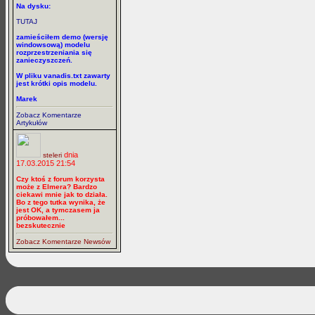
Na dysku:
TUTAJ
zamieściłem demo (wersję
windowsową) modelu
rozprzestrzeniania się
zanieczyszczeń.
W pliku vanadis.txt zawarty
jest krótki opis modelu.
Marek
Zobacz Komentarze
Artykułów
dnia
steleri
17.03.2015 21:54
Czy ktoś z forum korzysta
może z Elmera? Bardzo
ciekawi mnie jak to działa.
Bo z tego tutka wynika, że
jest OK, a tymczasem ja
próbowałem...
bezskutecznie
Zobacz Komentarze Newsów