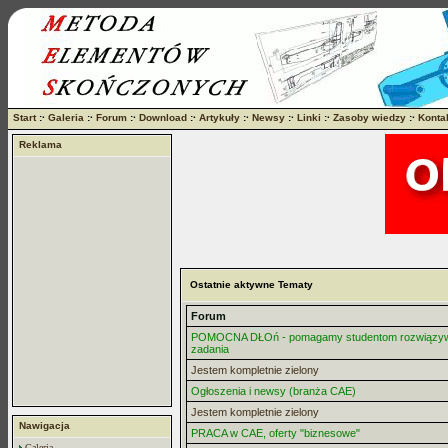
Start
:·
Galeria
:·
Forum
:·
Download
:·
Artykuły
:·
Newsy
:·
Linki
:·
Zasoby wiedzy
:·
Konta
Reklama
Ostatnie aktywne Tematy
Forum
POMOCNA DŁOń - pomagamy studentom rozwiązy
zadania
Jestem kompletnie zielony
Ogłoszenia i newsy (branża CAE)
Jestem kompletnie zielony
Nawigacja
PRACA w CAE, oferty "biznesowe"
Galeria