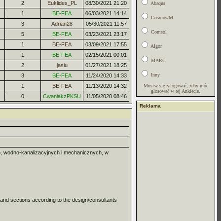
2
Euklides_PL
08/30/2021 21:20
Abaqus
1
BE-FEA
06/03/2021 14:14
Cosmos/M
3
Adrian28
05/30/2021 11:57
Comsol
5
BE-FEA
03/23/2021 23:17
1
BE-FEA
03/09/2021 17:55
Algor
1
BE-FEA
02/15/2021 00:01
MARC
2
jasiu
01/27/2021 18:25
Inny
3
BE-FEA
11/24/2020 14:33
1
BE-FEA
11/13/2020 14:32
Musisz się zalogować, żeby móc
głosować w tej Ankiecie.
0
CwaniakzPKSU
11/05/2020 08:46
Reklama
ch, wodno-kanalizacyjnych i mechanicznych, w
 and sections according to the design/consultants