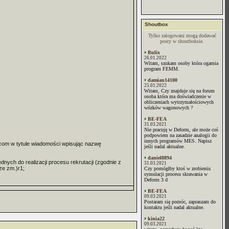
Shoutbox
Tylko zalogowani mogą dodawać
posty w shoutboksie.
Bulix
26.01.2022
Witam, szukam osoby która ogarnia
program FEMM.
damian14100
25.01.2022
Witam, Czy znajduje się na forum
osoba która ma doświadczenie w
obliczeniach wytrzymałościowych
wózków wagonowych ?
BE-FEA
31.03.2021
Nie pracuję w Deform, ale może coś
podpowiem na zasadzie analogii do
innych programów MES. Napisz
.com
w tytule wiadomości wpisując nazwę
jeśli nadal aktualne.
daniel8894
ych do realizacji procesu rekrutacji (zgodnie z
31.03.2021
ze zm.)r1;
Czy pomógłby ktoś w zrobieniu
symulacji procesu skrawania w
Deform 3 d
BE-FEA
09.03.2021
Postaram się pomóc, zapraszam do
kontaktu jeśli nadal aktualne.
kinia22
09.03.2021