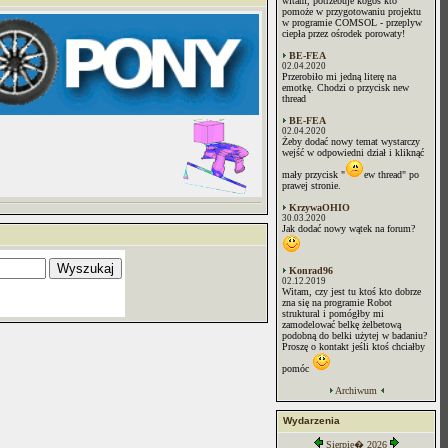
witam, potrzebuje kogoś kto
pomoże w przygotowaniu projektu
w programie COMSOL - przeplyw
ciepła przez ośrodek porowaty!
BE-FEA
02.04.2020
Przerobiło mi jedną literę na
emotkę. Chodzi o przycisk new
thread
BE-FEA
02.04.2020
Żeby dodać nowy temat wystarczy
wejść w odpowiedni dział i kliknąć
mały przycisk "
ew thread" po
prawej stronie.
KrzywaOHIO
30.03.2020
Jak dodać nowy wątek na forum?
Konrad96
02.12.2019
Witam, czy jest tu ktoś kto dobrze
zna się na programie Robot
struktural i pomógłby mi
zamodelować belkę żelbetową
podobną do belki użytej w badaniu?
Proszę o kontakt jeśli ktoś chciałby
pomóc
Archiwum
Wydarzenia
Sierpie� 2026