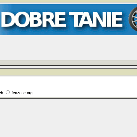
eb
feazone.org