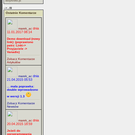
mojzwierz.pl
-->../lll
Ostatnie Komentarze
dnia
marek_ac
11.01.2017 08:14
Demo download (nowy
link): (poprawiono
patrz: Linki->
Przyjaciele ->
Vanadis)
Zobacz Komentarze
Artykułów
dnia
marek_ac
21.04.2015 05:53
... mała poprawka:
double wprowadzono
w wersji 1.3
Zobacz Komentarze
Newsów
dnia
marek_ac
20.04.2015 18:59
Jeżeli do
oprogramowania