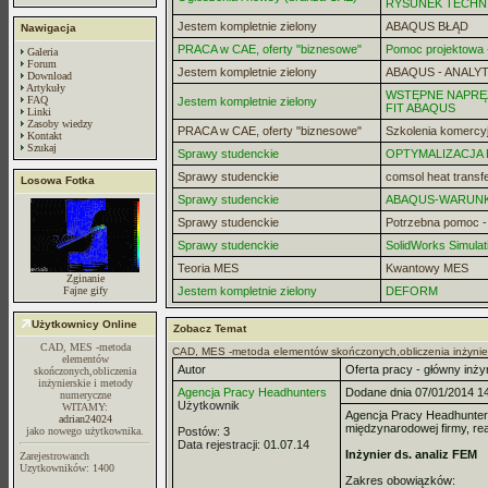
RYSUNEK TECHN
Jestem kompletnie zielony
ABAQUS BŁĄD
Nawigacja
PRACA w CAE, oferty "biznesowe"
Pomoc projektowa -
Galeria
Forum
Jestem kompletnie zielony
ABAQUS - ANALYT
Download
Artykuły
WSTĘPNE NAPRĘZ
FAQ
Jestem kompletnie zielony
FIT ABAQUS
Linki
Zasoby wiedzy
PRACA w CAE, oferty "biznesowe"
Szkolenia komercy
Kontakt
Szukaj
Sprawy studenckie
OPTYMALIZACJA
Sprawy studenckie
comsol heat transf
Losowa Fotka
Sprawy studenckie
ABAQUS-WARUN
Sprawy studenckie
Potrzebna pomoc 
Sprawy studenckie
SolidWorks Simulat
Teoria MES
Kwantowy MES
Zginanie
Fajne gify
Jestem kompletnie zielony
DEFORM
Użytkownicy Online
Zobacz Temat
CAD, MES -metoda
CAD, MES -metoda elementów skończonych,obliczenia inżynie
elementów
Autor
Oferta pracy - główny inży
skończonych,obliczenia
inżynierskie i metody
Agencja Pracy Headhunters
Dodane dnia 07/01/2014 1
numeryczne
Użytkownik
WITAMY:
Agencja Pracy Headhunters 
adrian24024
międzynarodowej firmy, rea
jako nowego użytkownika.
Postów:
3
Data rejestracji:
01.07.14
Inżynier ds. analiz FEM
Zarejestrowanch
Uzytkowników: 1400
Zakres obowiązków: