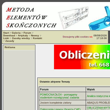
Start
:·
Galeria
:·
Forum
:·
Download
:·
Artykuły
:·
Newsy
:·
08/08/2026
Stosujemy pliki cookies
więcej...
Linki
:·
Zasoby wiedzy
:·
Kontakt
17:16:06
:·
Zasady
Reklama
Ostatnie aktywne Tematy
Forum
Wątek
POMOCNA DŁOń - pomagamy
Analiza statyczna
studentom rozwiązywać zadania
Jestem kompletnie zielony
ABAQUS PROBLE
OBLICZENIA WYT
Ogłoszenia i newsy (branża CAE)