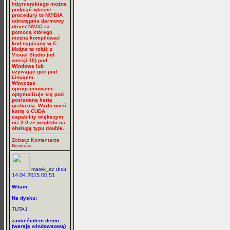
inżynierskiego można
podpiąć własne
procedury to NVIDIA
udostępnia darmowy
driver NVCC za
pomocą którego
można kompilować
kod napisany w C.
Można to robić z
Visual Studio (od
wersji 10) pod
Windows lub
używając gcc pod
Linuxem.
Wówczas
oprogramowanie
optymalizuje się pod
posiadaną kartę
graficzną. Warto mieć
kartę o CUDA
capability większym
niż 2.0 ze względu na
obsługę typu double.
Zobacz Komentarze
Newsów
dnia
marek_ac
14.04.2015 00:51
Witam,
Na dysku:
TUTAJ
zamieściłem demo
(wersję windowsową)