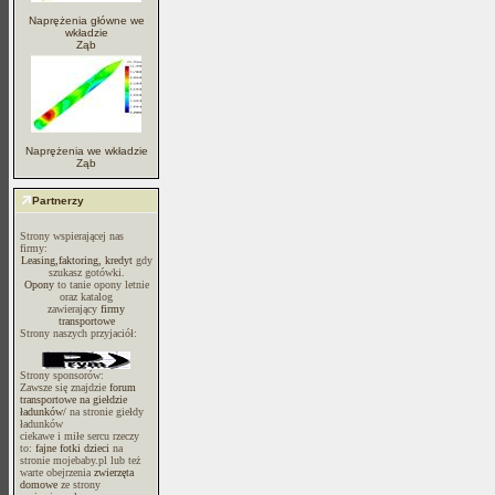
Naprężenia główne we
wkładzie
Ząb
Naprężenia we wkładzie
Ząb
Partnerzy
Strony wspierającej nas
firmy:
Leasing,faktoring, kredyt
gdy
szukasz gotówki.
Opony
to tanie opony letnie
oraz katalog
zawierający
firmy
transportowe
Strony naszych przyjaciół:
Strony sponsorów:
Zawsze się znajdzie
forum
transportowe na giełdzie
ładunków/
na stronie giełdy
ładunków
ciekawe i miłe sercu rzeczy
to:
fajne fotki dzieci
na
stronie mojebaby.pl lub też
warte obejrzenia
zwierzęta
domowe
ze strony