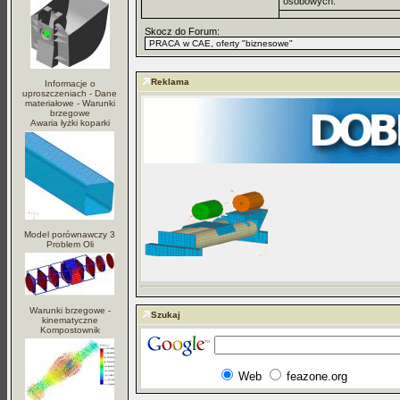
osobowych.
Skocz do Forum:
Reklama
Informacje o
uproszczeniach - Dane
materiałowe - Warunki
brzegowe
Awaria łyżki koparki
Model porównawczy 3
Problem Oli
Warunki brzegowe -
Szukaj
kinematyczne
Kompostownik
Web
feazone.org