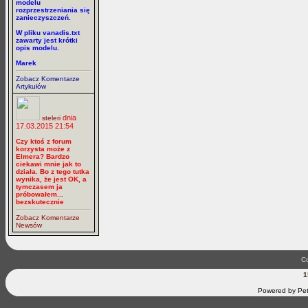
modelu
rozprzestrzeniania się
zanieczyszczeń.
W pliku vanadis.txt
zawarty jest krótki
opis modelu.
Marek
Zobacz Komentarze
Artykułów
dnia
steleri
17.03.2015 21:54
Czy ktoś z forum
korzysta może z
Elmera? Bardzo
ciekawi mnie jak to
działa. Bo z tego tutka
wynika, że jest OK, a
tymczasem ja
próbowałem...
bezskutecznie
Zobacz Komentarze
Newsów
Co
1
Powered by Pet