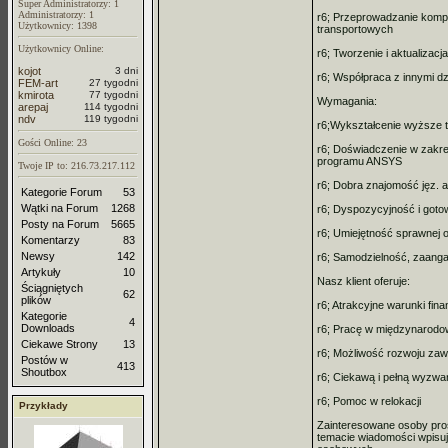
Super Administratorzy: 1
Administratorzy: 1
r6; Przeprowadzanie komp
Użytkownicy: 1398
transportowych
Użytkownicy Online:
r6; Tworzenie i aktualizacj
kojot
3 dni
r6; Współpraca z innymi dzi
FEM-art
27 tygodni
kmirota
77 tygodni
Wymagania:
arepaj
114 tygodni
ndv
119 tygodni
r6;Wykształcenie wyższe 
Gości Online: 23
r6; Doświadczenie w zakr
programu ANSYS
Twoje IP to: 216.73.217.112
r6; Dobra znajomość jęz. 
Kategorie Forum
53
Wątki na Forum
1268
r6; Dyspozycyjność i goto
Posty na Forum
5665
r6; Umiejętność sprawnej o
Komentarzy
83
Newsy
142
r6; Samodzielność, zaang
Artykuły
10
Nasz klient oferuje:
Ściągniętych
62
plików
r6; Atrakcyjne warunki fin
Kategorie
4
Downloads
r6; Pracę w międzynarod
Ciekawe Strony
13
r6; Możliwość rozwoju z
Postów w
413
Shoutbox
r6; Ciekawą i pełną wyzwa
r6; Pomoc w relokacji
Przykłady
Zainteresowane osoby pro
temacie wiadomości wpisu