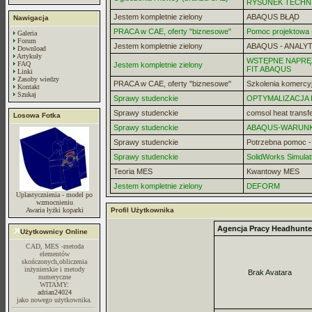
RYSUNEK TECHN
Jestem kompletnie zielony
ABAQUS BŁĄD
Nawigacja
PRACA w CAE, oferty "biznesowe"
Pomoc projektowa -
Galeria
Forum
Jestem kompletnie zielony
ABAQUS - ANALYT
Download
Artykuły
WSTĘPNE NAPRĘZ
FAQ
Jestem kompletnie zielony
FIT ABAQUS
Linki
Zasoby wiedzy
PRACA w CAE, oferty "biznesowe"
Szkolenia komercy
Kontakt
Szukaj
Sprawy studenckie
OPTYMALIZACJA
Sprawy studenckie
comsol heat transf
Losowa Fotka
Sprawy studenckie
ABAQUS-WARUN
Sprawy studenckie
Potrzebna pomoc 
Sprawy studenckie
SolidWorks Simulat
Teoria MES
Kwantowy MES
Jestem kompletnie zielony
DEFORM
Uplastycznienia - model po
wzmocnieniu
Awaria łyżki koparki
Profil Użytkownika
Agencja Pracy Headhunte
Użytkownicy Online
CAD, MES -metoda
elementów
skończonych,obliczenia
inżynierskie i metody
Brak Avatara
numeryczne
WITAMY:
adrian24024
jako nowego użytkownika.