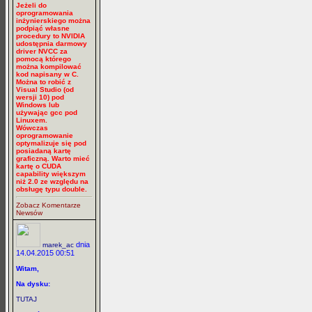
Jeżeli do
oprogramowania
inżynierskiego można
podpiąć własne
procedury to NVIDIA
udostępnia darmowy
driver NVCC za
pomocą którego
można kompilować
kod napisany w C.
Można to robić z
Visual Studio (od
wersji 10) pod
Windows lub
używając gcc pod
Linuxem.
Wówczas
oprogramowanie
optymalizuje się pod
posiadaną kartę
graficzną. Warto mieć
kartę o CUDA
capability większym
niż 2.0 ze względu na
obsługę typu double.
Zobacz Komentarze
Newsów
dnia
marek_ac
14.04.2015 00:51
Witam,
Na dysku:
TUTAJ