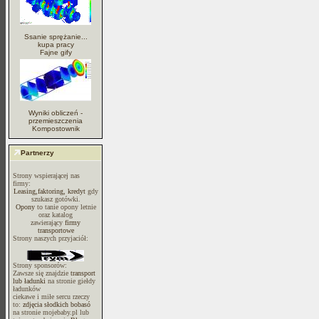
Ssanie sprężanie...
kupa pracy
Fajne gify
Wyniki obliczeń -
przemieszczenia
Kompostownik
Partnerzy
Strony wspierającej nas
firmy:
Leasing,faktoring, kredyt
gdy
szukasz gotówki.
Opony
to tanie opony letnie
oraz katalog
zawierający
firmy
transportowe
Strony naszych przyjaciół:
Strony sponsorów:
Zawsze się znajdzie
transport
lub ładunki
na stronie giełdy
ładunków
ciekawe i miłe sercu rzeczy
to:
zdjęcia słodkich bobasó
na stronie mojebaby.pl lub