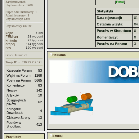
Zarejestrowanch
[
Email
]
Uzytkowników: 1400
Statystyki
Super Administratorzy: 1
Administratorzy: 1
Data rejestracji:
01.
Użytkownicy: 1398
Ostatnia wizyta:
04.
Użytkownicy Online:
Postów w Shoutbox:
0
kojot
5 dni
FEM-art
28 tygodni
Komentarzy:
0
kmirota
77 tygodni
Postów na Forum:
3
arepaj
114 tygodni
ndv
120 tygodni
Reklama
Gości Online: 21
Twoje IP to: 216.73.217.141
Kategorie Forum
53
Wątki na Forum
1268
Posty na Forum
5665
Komentarzy
83
Newsy
142
Artykuły
10
Ściągniętych
62
plików
Kategorie
4
Downloads
Ciekawe Strony
13
Postów w
413
Shoutbox
Szukaj
Przykłady