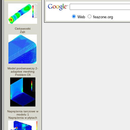
Web
feazone.org
Ciekawostki
Ząb
Model porównawczy 2-
adaptive meshing
Problem Oli
Naprężenia tarczowe w
modelu 1
Naprężenia w płytach