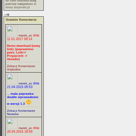
też warte obejrzenia
Blog
poeivony transportowi
ze
strony mojzwierz.pl
-->lll
Ostatnie Komentarze
dnia
marek_ac
11.01.2017 08:14
Demo download (nowy
link): (poprawiono
patrz: Linki->
Przyjaciele ->
Vanadis)
Zobacz Komentarze
Artykułów
dnia
marek_ac
21.04.2015 05:53
... mała poprawka:
double wprowadzono
w wersji 1.3
Zobacz Komentarze
Newsów
dnia
marek_ac
20.04.2015 18:59