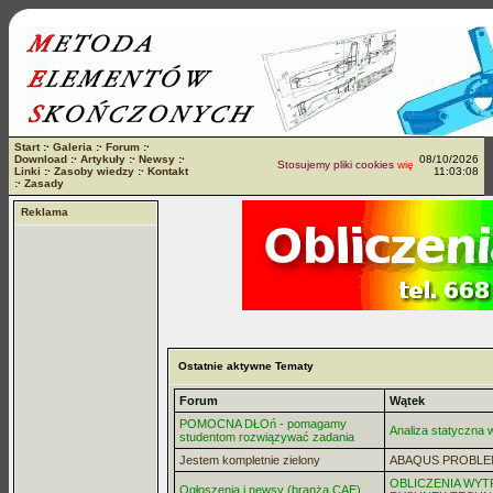
Start
:·
Galeria
:·
Forum
:·
Download
:·
Artykuły
:·
Newsy
:·
08/10/2026
Stosujemy pliki cookies
więcej...
Linki
:·
Zasoby wiedzy
:·
Kontakt
11:03:08
:·
Zasady
Reklama
Ostatnie aktywne Tematy
Forum
Wątek
POMOCNA DŁOń - pomagamy
Analiza statyczna
studentom rozwiązywać zadania
Jestem kompletnie zielony
ABAQUS PROBLE
OBLICZENIA WYT
Ogłoszenia i newsy (branża CAE)