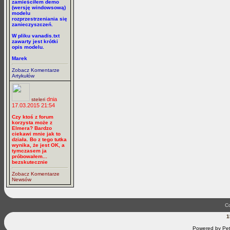
zamieściłem demo
(wersję windowsową)
modelu
rozprzestrzeniania się
zanieczyszczeń.
W pliku vanadis.txt
zawarty jest krótki
opis modelu.
Marek
Zobacz Komentarze
Artykułów
dnia
steleri
17.03.2015 21:54
Czy ktoś z forum
korzysta może z
Elmera? Bardzo
ciekawi mnie jak to
działa. Bo z tego tutka
wynika, że jest OK, a
tymczasem ja
próbowałem...
bezskutecznie
Zobacz Komentarze
Newsów
Co
1
Powered by Pet