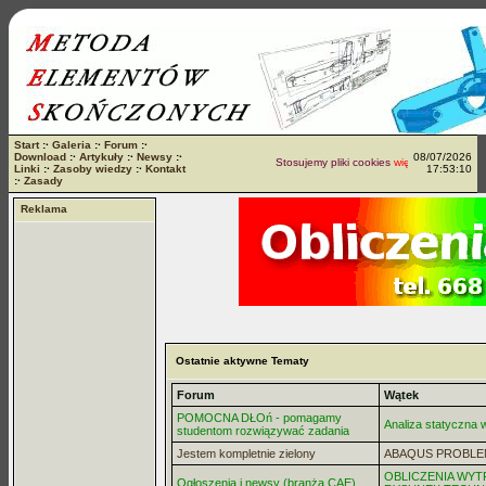
Start
:·
Galeria
:·
Forum
:·
Download
:·
Artykuły
:·
Newsy
:·
08/07/2026
Stosujemy pliki cookies
więcej...
Linki
:·
Zasoby wiedzy
:·
Kontakt
17:53:10
:·
Zasady
Reklama
Ostatnie aktywne Tematy
Forum
Wątek
POMOCNA DŁOń - pomagamy
Analiza statyczna
studentom rozwiązywać zadania
Jestem kompletnie zielony
ABAQUS PROBLE
OBLICZENIA WYT
Ogłoszenia i newsy (branża CAE)