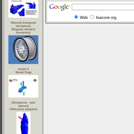
Web
feazone.org
Warunki brzegowe
obciążenia
Ślizgowy element
konstrukcji
model 2
Model Felgi
Obciążenia - opis
sytuacji
Obliczenia adaptera