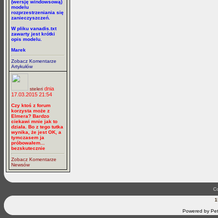
(wersję windowsową)
modelu
rozprzestrzeniania się
zanieczyszczeń.
W pliku vanadis.txt
zawarty jest krótki
opis modelu.
Marek
Zobacz Komentarze
Artykułów
dnia
steleri
17.03.2015 21:54
Czy ktoś z forum
korzysta może z
Elmera? Bardzo
ciekawi mnie jak to
działa. Bo z tego tutka
wynika, że jest OK, a
tymczasem ja
próbowałem...
bezskutecznie
Zobacz Komentarze
Newsów
Co
1
Powered by Pet