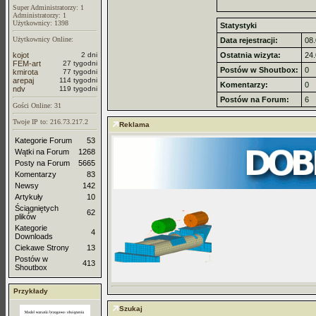
Super Administratorzy: 1
Administratorzy: 1
Użytkownicy: 1398
Statystyki
Użytkownicy Online:
Data rejestracji:
08.
kojot
2 dni
Ostatnia wizyta:
24.
FEM-art
27 tygodni
Postów w Shoutbox:
0
kmirota
77 tygodni
arepaj
114 tygodni
Komentarzy:
0
ndv
119 tygodni
Postów na Forum:
6
Gości Online: 31
Twoje IP to: 216.73.217.2
Reklama
Kategorie Forum
53
Wątki na Forum
1268
Posty na Forum
5665
Komentarzy
83
Newsy
142
Artykuły
10
Ściągniętych
62
plików
Kategorie
4
Downloads
Ciekawe Strony
13
Postów w
413
Shoutbox
Przykłady
Szukaj