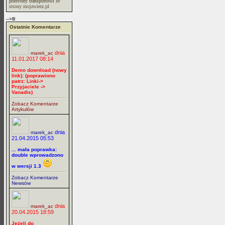
poeivony transportowi
ze
strony mojzwierz.pl
-->lll
Ostatnie Komentarze
dnia
marek_ac
11.01.2017 08:14
Demo download (nowy
link): (poprawiono
patrz: Linki->
Przyjaciele ->
Vanadis)
Zobacz Komentarze
Artykułów
dnia
marek_ac
21.04.2015 05:53
... mała poprawka:
double wprowadzono
w wersji 1.3
Zobacz Komentarze
Newsów
dnia
marek_ac
20.04.2015 18:59
Jeżeli do