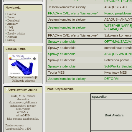
RYSUNEK TECHN
Jestem kompletnie zielony
ABAQUS BŁĄD
Nawigacja
PRACA w CAE, oferty "biznesowe"
Pomoc projektowa -
Galeria
Forum
Jestem kompletnie zielony
ABAQUS - ANALYT
Download
Artykuły
WSTĘPNE NAPRĘZ
FAQ
Jestem kompletnie zielony
FIT ABAQUS
Linki
Zasoby wiedzy
PRACA w CAE, oferty "biznesowe"
Szkolenia komercy
Kontakt
Szukaj
Sprawy studenckie
OPTYMALIZACJA
Sprawy studenckie
comsol heat transf
Losowa Fotka
Sprawy studenckie
ABAQUS-WARUN
Sprawy studenckie
Potrzebna pomoc 
Sprawy studenckie
SolidWorks Simulat
Teoria MES
Kwantowy MES
Deformacja konstrukcji
Jestem kompletnie zielony
DEFORM
Obliczenia adaptera
Profil Użytkownika
Użytkownicy Online
CAD, MES -metoda
sguardian
elementów
skończonych,obliczenia
inżynierskie i metody
numeryczne
WITAMY:
Brak Avatara
adrian24024
jako nowego użytkownika.
Zarejestrowanch
Uzytkowników: 1400