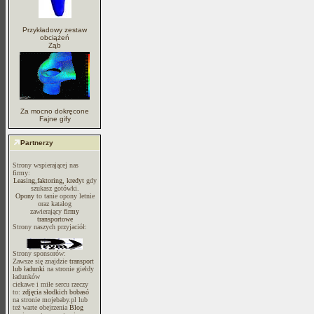
Przykładowy zestaw
obciążeń
Ząb
Za mocno dokręcone
Fajne gify
Partnerzy
Strony wspierającej nas
firmy:
Leasing,faktoring, kredyt
gdy
szukasz gotówki.
Opony
to tanie opony letnie
oraz katalog
zawierający
firmy
transportowe
Strony naszych przyjaciół:
Strony sponsorów:
Zawsze się znajdzie
transport
lub ładunki
na stronie giełdy
ładunków
ciekawe i miłe sercu rzeczy
to:
zdjęcia słodkich bobasó
na stronie mojebaby.pl lub
też warte obejrzenia
Blog