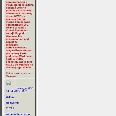
oprogramowania
inżynierskiego można
podpiąć własne
procedury to NVIDIA
udostępnia darmowy
driver NVCC za
pomocą którego
można kompilować
kod napisany w C.
Można to robić z
Visual Studio (od
wersji 10) pod
Windows lub
używając gcc pod
Linuxem.
Wówczas
oprogramowanie
optymalizuje się pod
posiadaną kartę
graficzną. Warto mieć
kartę o CUDA
capability większym
niż 2.0 ze względu na
obsługę typu double.
Zobacz Komentarze
Newsów
dnia
marek_ac
14.04.2015 00:51
Witam,
Na dysku:
TUTAJ
zamieściłem demo