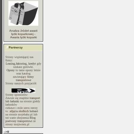
Analiza źródeł awarii
łyżki koparkowej -
Awaria łyżki koparki
Partnerzy
Strony wspierającej nas
firmy:
Leasing,faktoring, kredyt
gdy
szukasz gotówki.
Opony
to tanie opony letnie
oraz katalog
zawierający
firmy
transportowe
Strony naszych przyjaciół:
Strony sponsorów:
Zawsze się znajdzie
transport
lub ładunki
na stronie giełdy
ładunków
ciekawe i miłe sercu rzeczy
to:
zdjęcia słodkich bobasó
na stronie mojebaby.pl lub
też warte obejrzenia
Blog
poeivony transportowi
ze
strony mojzwierz.pl
-->lll