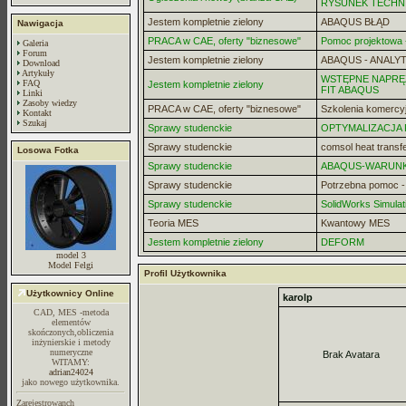
RYSUNEK TECHN
Jestem kompletnie zielony
ABAQUS BŁĄD
Nawigacja
PRACA w CAE, oferty "biznesowe"
Pomoc projektowa -
Galeria
Forum
Jestem kompletnie zielony
ABAQUS - ANALYT
Download
Artykuły
WSTĘPNE NAPRĘZ
FAQ
Jestem kompletnie zielony
FIT ABAQUS
Linki
Zasoby wiedzy
PRACA w CAE, oferty "biznesowe"
Szkolenia komercy
Kontakt
Szukaj
Sprawy studenckie
OPTYMALIZACJA
Sprawy studenckie
comsol heat transf
Losowa Fotka
Sprawy studenckie
ABAQUS-WARUN
Sprawy studenckie
Potrzebna pomoc 
Sprawy studenckie
SolidWorks Simulat
Teoria MES
Kwantowy MES
Jestem kompletnie zielony
DEFORM
model 3
Model Felgi
Profil Użytkownika
Użytkownicy Online
karolp
CAD, MES -metoda
elementów
skończonych,obliczenia
inżynierskie i metody
numeryczne
Brak Avatara
WITAMY:
adrian24024
jako nowego użytkownika.
Zarejestrowanch