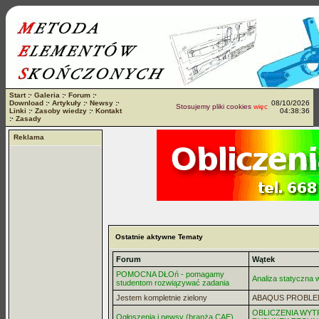
Start
:·
Galeria
:·
Forum
:·
Download
:·
Artykuły
:·
Newsy
:·
08/10/2026
Stosujemy pliki cookies
więcej...
Linki
:·
Zasoby wiedzy
:·
Kontakt
04:38:36
:·
Zasady
Reklama
Ostatnie aktywne Tematy
Forum
Wątek
POMOCNA DŁOń - pomagamy
Analiza statyczna
studentom rozwiązywać zadania
Jestem kompletnie zielony
ABAQUS PROBLE
OBLICZENIA WYT
Ogłoszenia i newsy (branża CAE)