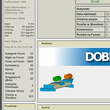
[
Email
]
Uzytkowników: 1400
Super Administratorzy: 1
Statystyki
Administratorzy: 1
Użytkownicy: 1398
Data rejestracji:
21.
Użytkownicy Online:
Ostatnia wizyta:
11.
kojot
5 dni
Postów w Shoutbox:
0
FEM-art
28 tygodni
Komentarzy:
0
kmirota
77 tygodni
arepaj
114 tygodni
Postów na Forum:
2
ndv
120 tygodni
Gości Online: 24
Reklama
Twoje IP to: 216.73.217.68
Kategorie Forum
53
Wątki na Forum
1268
Posty na Forum
5665
Komentarzy
83
Newsy
142
Artykuły
10
Ściągniętych
62
plików
Kategorie
4
Downloads
Ciekawe Strony
13
Postów w
413
Shoutbox
Przykłady
Szukaj