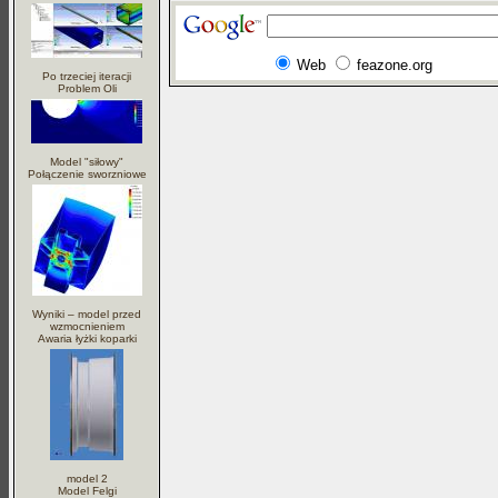
Web
feazone.org
Po trzeciej iteracji
Problem Oli
Model "siłowy"
Połączenie sworzniowe
Wyniki – model przed
wzmocnieniem
Awaria łyżki koparki
model 2
Model Felgi