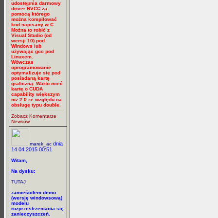
udostępnia darmowy
driver NVCC za
pomocą którego
można kompilować
kod napisany w C.
Można to robić z
Visual Studio (od
wersji 10) pod
Windows lub
używając gcc pod
Linuxem.
Wówczas
oprogramowanie
optymalizuje się pod
posiadaną kartę
graficzną. Warto mieć
kartę o CUDA
capability większym
niż 2.0 ze względu na
obsługę typu double.
Zobacz Komentarze
Newsów
dnia
marek_ac
14.04.2015 00:51
Witam,
Na dysku:
TUTAJ
zamieściłem demo
(wersję windowsową)
modelu
rozprzestrzeniania się
zanieczyszczeń.