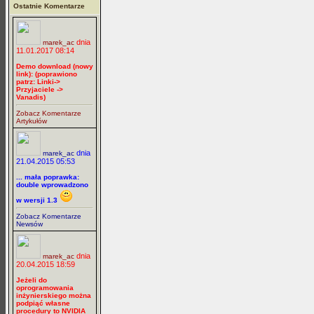
Ostatnie Komentarze
dnia
marek_ac
11.01.2017 08:14
Demo download (nowy
link): (poprawiono
patrz: Linki->
Przyjaciele ->
Vanadis)
Zobacz Komentarze
Artykułów
dnia
marek_ac
21.04.2015 05:53
... mała poprawka:
double wprowadzono
w wersji 1.3
Zobacz Komentarze
Newsów
dnia
marek_ac
20.04.2015 18:59
Jeżeli do
oprogramowania
inżynierskiego można
podpiąć własne
procedury to NVIDIA