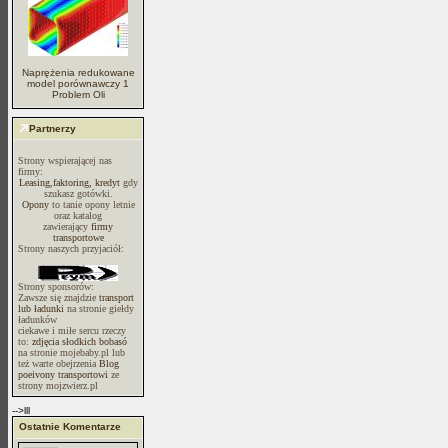
Naprężenia redukowane
model porównawczy 1
Problem Oli
Partnerzy
Strony wspierającej nas
firmy:
Leasing,faktoring, kredyt
gdy
szukasz gotówki.
Opony
to tanie opony letnie
oraz katalog
zawierający
firmy
transportowe
Strony naszych przyjaciół:
Strony sponsorów:
Zawsze się znajdzie
transport
lub ładunki
na stronie giełdy
ładunków
ciekawe i miłe sercu rzeczy
to:
zdjęcia słodkich bobasó
na stronie mojebaby.pl lub
też warte obejrzenia
Blog
poeivony transportowi
ze
strony mojzwierz.pl
-->lll
Ostatnie Komentarze