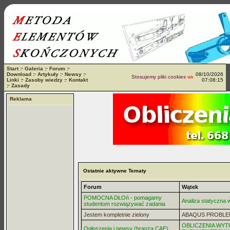
Start
:·
Galeria
:·
Forum
:·
Download
:·
Artykuły
:·
Newsy
:·
08/10/2026
Stosujemy pliki cookies
więcej...
Linki
:·
Zasoby wiedzy
:·
Kontakt
07:08:15
:·
Zasady
Reklama
Ostatnie aktywne Tematy
Forum
Wątek
POMOCNA DŁOń - pomagamy
Analiza statyczna
studentom rozwiązywać zadania
Jestem kompletnie zielony
ABAQUS PROBLE
OBLICZENIA WYT
Ogłoszenia i newsy (branża CAE)