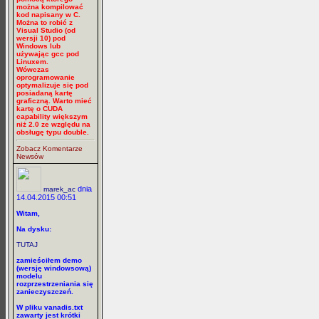
można kompilować
kod napisany w C.
Można to robić z
Visual Studio (od
wersji 10) pod
Windows lub
używając gcc pod
Linuxem.
Wówczas
oprogramowanie
optymalizuje się pod
posiadaną kartę
graficzną. Warto mieć
kartę o CUDA
capability większym
niż 2.0 ze względu na
obsługę typu double.
Zobacz Komentarze
Newsów
dnia
marek_ac
14.04.2015 00:51
Witam,
Na dysku:
TUTAJ
zamieściłem demo
(wersję windowsową)
modelu
rozprzestrzeniania się
zanieczyszczeń.
W pliku vanadis.txt
zawarty jest krótki