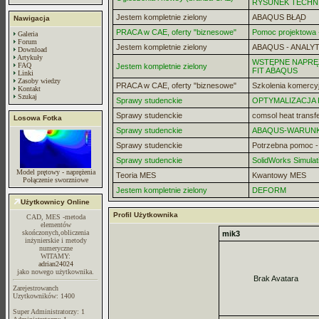
RYSUNEK TECHN
Jestem kompletnie zielony
ABAQUS BŁĄD
Nawigacja
PRACA w CAE, oferty "biznesowe"
Pomoc projektowa -
Galeria
Forum
Jestem kompletnie zielony
ABAQUS - ANALYT
Download
Artykuły
WSTĘPNE NAPRĘZ
FAQ
Jestem kompletnie zielony
FIT ABAQUS
Linki
Zasoby wiedzy
PRACA w CAE, oferty "biznesowe"
Szkolenia komercy
Kontakt
Szukaj
Sprawy studenckie
OPTYMALIZACJA
Sprawy studenckie
comsol heat transf
Losowa Fotka
Sprawy studenckie
ABAQUS-WARUN
Sprawy studenckie
Potrzebna pomoc 
Sprawy studenckie
SolidWorks Simulat
Model prętowy - naprężenia
Teoria MES
Kwantowy MES
Połączenie sworzniowe
Jestem kompletnie zielony
DEFORM
Użytkownicy Online
Profil Użytkownika
CAD, MES -metoda
elementów
skończonych,obliczenia
mik3
inżynierskie i metody
numeryczne
WITAMY:
adrian24024
jako nowego użytkownika.
Brak Avatara
Zarejestrowanch
Uzytkowników: 1400
Super Administratorzy: 1