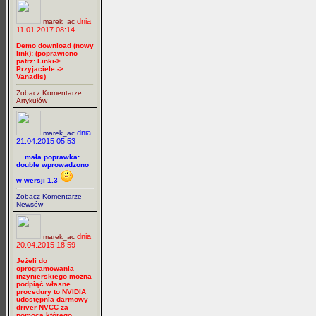
dnia
marek_ac
11.01.2017 08:14
Demo download (nowy
link): (poprawiono
patrz: Linki->
Przyjaciele ->
Vanadis)
Zobacz Komentarze
Artykułów
dnia
marek_ac
21.04.2015 05:53
... mała poprawka:
double wprowadzono
w wersji 1.3
Zobacz Komentarze
Newsów
dnia
marek_ac
20.04.2015 18:59
Jeżeli do
oprogramowania
inżynierskiego można
podpiąć własne
procedury to NVIDIA
udostępnia darmowy
driver NVCC za
pomocą którego