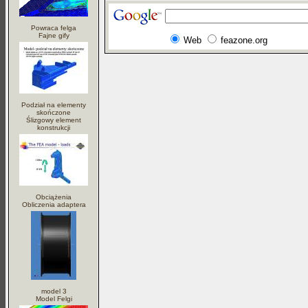
Powraca felga
Fajne gify
Web
feazone.org
Podział na elementy
skończone
Ślizgowy element
konstrukcji
Obciążenia
Obliczenia adaptera
model 3
Model Felgi