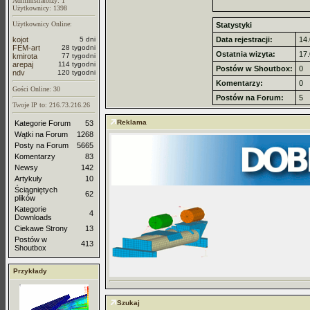
Administratorzy: 1
Użytkownicy: 1398
Użytkownicy Online:
Statystyki
kojot
5 dni
Data rejestracji:
14.
FEM-art
28 tygodni
Ostatnia wizyta:
17.
kmirota
77 tygodni
arepaj
114 tygodni
Postów w Shoutbox:
0
ndv
120 tygodni
Komentarzy:
0
Gości Online: 30
Postów na Forum:
5
Twoje IP to: 216.73.216.26
Reklama
Kategorie Forum
53
Wątki na Forum
1268
Posty na Forum
5665
Komentarzy
83
Newsy
142
Artykuły
10
Ściągniętych
62
plików
Kategorie
4
Downloads
Ciekawe Strony
13
Postów w
413
Shoutbox
Przykłady
Szukaj