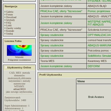
RYSUNEK TECHN
Jestem kompletnie zielony
ABAQUS BŁĄD
Nawigacja
PRACA w CAE, oferty "biznesowe"
Pomoc projektowa -
Galeria
Forum
Jestem kompletnie zielony
ABAQUS - ANALYT
Download
Artykuły
WSTĘPNE NAPRĘZ
FAQ
Jestem kompletnie zielony
FIT ABAQUS
Linki
Zasoby wiedzy
PRACA w CAE, oferty "biznesowe"
Szkolenia komercy
Kontakt
Szukaj
Sprawy studenckie
OPTYMALIZACJA
Sprawy studenckie
comsol heat transf
Losowa Fotka
Sprawy studenckie
ABAQUS-WARUN
Sprawy studenckie
Potrzebna pomoc 
Sprawy studenckie
SolidWorks Simulat
Wnioski
Połączenie sworzniowe
Teoria MES
Kwantowy MES
Jestem kompletnie zielony
DEFORM
Użytkownicy Online
CAD, MES -metoda
Profil Użytkownika
elementów
skończonych,obliczenia
inżynierskie i metody
Vinne
numeryczne
WITAMY:
adrian24024
jako nowego użytkownika.
Brak Avatara
Zarejestrowanch
Uzytkowników: 1400
Super Administratorzy: 1
Administratorzy: 1