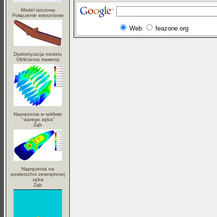
Model tarczowy
Połączenie sworzniowe
Web
feazone.org
Dyskretyzacja modelu
Obliczenia trawersy
Naprężenia w szkliwie
"starego zęba"
Ząb
Naprężenia na
powierzchni zewnętrznej
zęba
Ząb