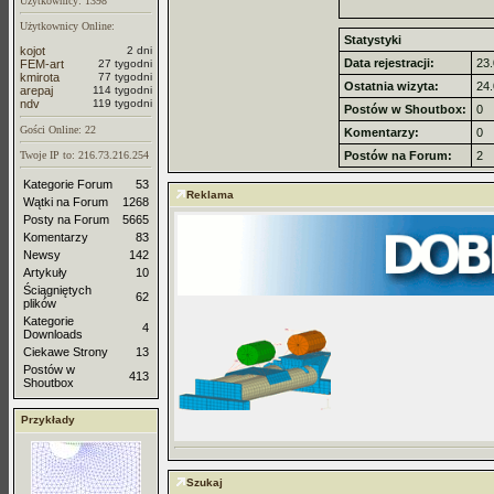
Użytkownicy: 1398
Użytkownicy Online:
Statystyki
kojot
2 dni
Data rejestracji:
23.
FEM-art
27 tygodni
kmirota
77 tygodni
Ostatnia wizyta:
24.
arepaj
114 tygodni
ndv
119 tygodni
Postów w Shoutbox:
0
Gości Online: 22
Komentarzy:
0
Twoje IP to: 216.73.216.254
Postów na Forum:
2
Kategorie Forum
53
Reklama
Wątki na Forum
1268
Posty na Forum
5665
Komentarzy
83
Newsy
142
Artykuły
10
Ściągniętych
62
plików
Kategorie
4
Downloads
Ciekawe Strony
13
Postów w
413
Shoutbox
Przykłady
Szukaj