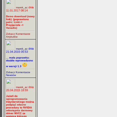
dnia
marek_ac
11.01.2017 08:14
Demo download (nowy
link): (poprawiono
patrz: Linki->
Przyjaciele ->
Vanadis)
Zobacz Komentarze
Artykułów
dnia
marek_ac
21.04.2015 05:53
... mała poprawka:
double wprowadzono
w wersji 1.3
Zobacz Komentarze
Newsów
dnia
marek_ac
20.04.2015 18:59
Jeżeli do
oprogramowania
inżynierskiego można
podpiąć własne
procedury to NVIDIA
udostępnia darmowy
driver NVCC za
pomocą którego