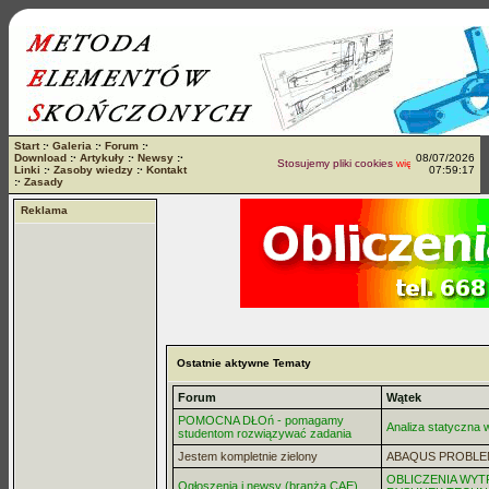
Start
:·
Galeria
:·
Forum
:·
Download
:·
Artykuły
:·
Newsy
:·
08/07/2026
Stosujemy pliki cookies
więcej...
Linki
:·
Zasoby wiedzy
:·
Kontakt
07:59:17
:·
Zasady
Reklama
Ostatnie aktywne Tematy
Forum
Wątek
POMOCNA DŁOń - pomagamy
Analiza statyczna
studentom rozwiązywać zadania
Jestem kompletnie zielony
ABAQUS PROBLE
OBLICZENIA WYT
Ogłoszenia i newsy (branża CAE)