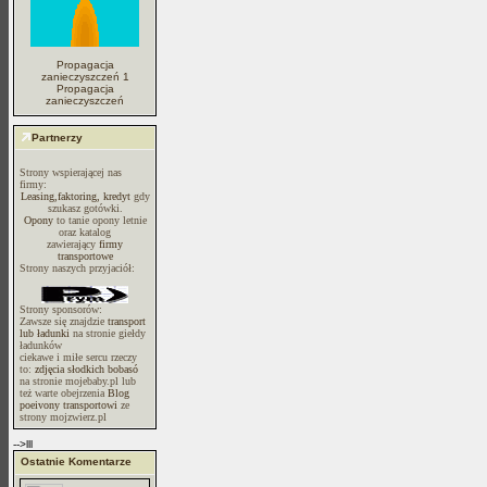
Propagacja
zanieczyszczeń 1
Propagacja
zanieczyszczeń
Partnerzy
Strony wspierającej nas
firmy:
Leasing,faktoring, kredyt
gdy
szukasz gotówki.
Opony
to tanie opony letnie
oraz katalog
zawierający
firmy
transportowe
Strony naszych przyjaciół:
Strony sponsorów:
Zawsze się znajdzie
transport
lub ładunki
na stronie giełdy
ładunków
ciekawe i miłe sercu rzeczy
to:
zdjęcia słodkich bobasó
na stronie mojebaby.pl lub
też warte obejrzenia
Blog
poeivony transportowi
ze
strony mojzwierz.pl
-->lll
Ostatnie Komentarze