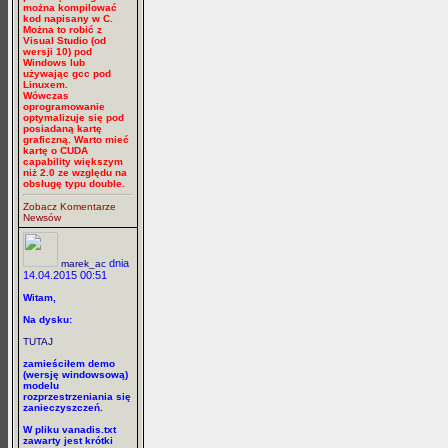
można kompilować
kod napisany w C.
Można to robić z
Visual Studio (od
wersji 10) pod
Windows lub
używając gcc pod
Linuxem.
Wówczas
oprogramowanie
optymalizuje się pod
posiadaną kartę
graficzną. Warto mieć
kartę o CUDA
capability większym
niż 2.0 ze względu na
obsługę typu double.
Zobacz Komentarze
Newsów
dnia
marek_ac
14.04.2015 00:51
Witam,
Na dysku:
TUTAJ
zamieściłem demo
(wersję windowsową)
modelu
rozprzestrzeniania się
zanieczyszczeń.
W pliku vanadis.txt
zawarty jest krótki