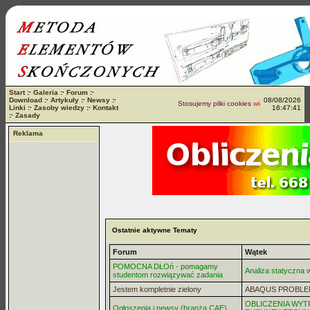
Start
:·
Galeria
:·
Forum
:·
Download
:·
Artykuły
:·
Newsy
:·
08/08/2026
Stosujemy pliki cookies
więcej...
Linki
:·
Zasoby wiedzy
:·
Kontakt
16:47:41
:·
Zasady
Reklama
Ostatnie aktywne Tematy
Forum
Wątek
POMOCNA DŁOń - pomagamy
Analiza statyczna
studentom rozwiązywać zadania
Jestem kompletnie zielony
ABAQUS PROBLE
OBLICZENIA WYT
Ogłoszenia i newsy (branża CAE)