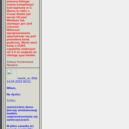
pomocą którego
można kompilować
kod napisany w C.
Można to robić z
Visual Studio (od
wersji 10) pod
Windows lub
używając gcc pod
Linuxem.
Wówczas
oprogramowanie
optymalizuje się pod
posiadaną kartę
graficzną. Warto mieć
kartę o CUDA
capability większym
niż 2.0 ze względu na
obsługę typu double.
Zobacz Komentarze
Newsów
dnia
marek_ac
14.04.2015 00:51
Witam,
Na dysku:
TUTAJ
zamieściłem demo
(wersję windowsową)
modelu
rozprzestrzeniania się
zanieczyszczeń.
W pliku vanadis.txt