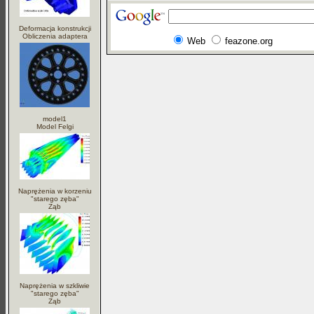
Deformacja konstrukcji
Obliczenia adaptera
Web
feazone.org
model1
Model Felgi
Naprężenia w korzeniu
"starego zęba"
Ząb
Naprężenia w szkliwie
"starego zęba"
Ząb