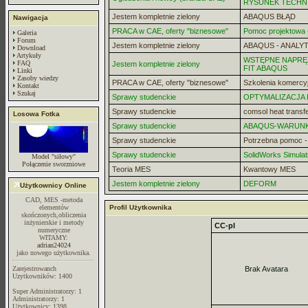
RYSUNEK TECHN
Jestem kompletnie zielony
ABAQUS BŁĄD
Nawigacja
PRACA w CAE, oferty "biznesowe"
Pomoc projektowa -
Galeria
Forum
Jestem kompletnie zielony
ABAQUS - ANALYT
Download
Artykuły
WSTĘPNE NAPRĘZ
FAQ
Jestem kompletnie zielony
FIT ABAQUS
Linki
Zasoby wiedzy
PRACA w CAE, oferty "biznesowe"
Szkolenia komercy
Kontakt
Szukaj
Sprawy studenckie
OPTYMALIZACJA
Sprawy studenckie
comsol heat transf
Losowa Fotka
Sprawy studenckie
ABAQUS-WARUN
Sprawy studenckie
Potrzebna pomoc 
Sprawy studenckie
SolidWorks Simulat
Model "siłowy"
Połączenie sworzniowe
Teoria MES
Kwantowy MES
Jestem kompletnie zielony
DEFORM
Użytkownicy Online
CAD, MES -metoda
elementów
Profil Użytkownika
skończonych,obliczenia
inżynierskie i metody
CC-pl
numeryczne
WITAMY:
adrian24024
jako nowego użytkownika.
Zarejestrowanch
Brak Avatara
Uzytkowników: 1400
Super Administratorzy: 1
Administratorzy: 1
Użytkownicy: 1398