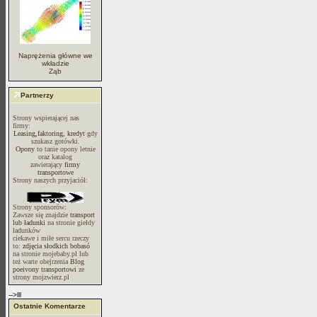
Naprężenia główne we
wkładzie
Ząb
Partnerzy
Strony wspierającej nas
firmy:
Leasing,faktoring, kredyt
gdy
szukasz gotówki.
Opony
to tanie opony letnie
oraz katalog
zawierający
firmy
transportowe
Strony naszych przyjaciół:
Strony sponsorów:
Zawsze się znajdzie
transport
lub ładunki
na stronie giełdy
ładunków
ciekawe i miłe sercu rzeczy
to:
zdjęcia słodkich bobasó
na stronie mojebaby.pl lub
też warte obejrzenia
Blog
poeivony transportowi
ze
strony mojzwierz.pl
-->lll
Ostatnie Komentarze