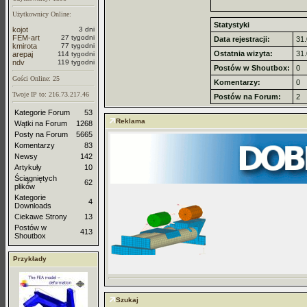
Użytkownicy Online:
Statystyki
kojot
3 dni
FEM-art
27 tygodni
Data rejestracji:
31.
kmirota
77 tygodni
Ostatnia wizyta:
31.
arepaj
114 tygodni
ndv
119 tygodni
Postów w Shoutbox:
0
Gości Online: 25
Komentarzy:
0
Twoje IP to: 216.73.217.46
Postów na Forum:
2
Kategorie Forum
53
Reklama
Wątki na Forum
1268
Posty na Forum
5665
Komentarzy
83
Newsy
142
Artykuły
10
Ściągniętych
62
plików
Kategorie
4
Downloads
Ciekawe Strony
13
Postów w
413
Shoutbox
Przykłady
Szukaj