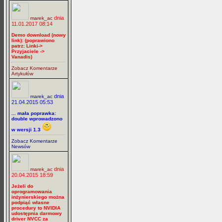
dnia
marek_ac
11.01.2017 08:14
Demo download (nowy
link): (poprawiono
patrz: Linki->
Przyjaciele ->
Vanadis)
Zobacz Komentarze
Artykułów
dnia
marek_ac
21.04.2015 05:53
... mała poprawka:
double wprowadzono
w wersji 1.3
Zobacz Komentarze
Newsów
dnia
marek_ac
20.04.2015 18:59
Jeżeli do
oprogramowania
inżynierskiego można
podpiąć własne
procedury to NVIDIA
udostępnia darmowy
driver NVCC za