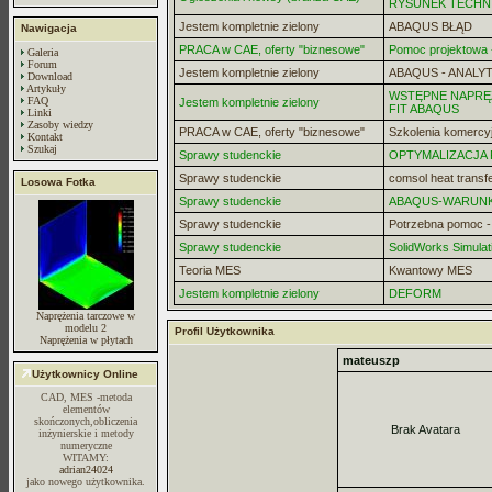
RYSUNEK TECHN
Jestem kompletnie zielony
ABAQUS BŁĄD
Nawigacja
PRACA w CAE, oferty "biznesowe"
Pomoc projektowa -
Galeria
Forum
Jestem kompletnie zielony
ABAQUS - ANALYT
Download
Artykuły
WSTĘPNE NAPRĘZ
FAQ
Jestem kompletnie zielony
FIT ABAQUS
Linki
Zasoby wiedzy
PRACA w CAE, oferty "biznesowe"
Szkolenia komercy
Kontakt
Szukaj
Sprawy studenckie
OPTYMALIZACJA
Sprawy studenckie
comsol heat transf
Losowa Fotka
Sprawy studenckie
ABAQUS-WARUN
Sprawy studenckie
Potrzebna pomoc 
Sprawy studenckie
SolidWorks Simulat
Teoria MES
Kwantowy MES
Jestem kompletnie zielony
DEFORM
Naprężenia tarczowe w
modelu 2
Profil Użytkownika
Naprężenia w płytach
mateuszp
Użytkownicy Online
CAD, MES -metoda
elementów
skończonych,obliczenia
Brak Avatara
inżynierskie i metody
numeryczne
WITAMY:
adrian24024
jako nowego użytkownika.