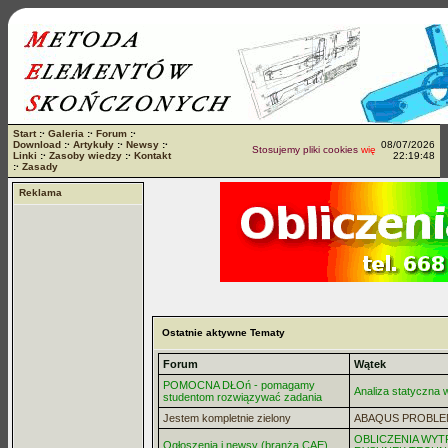
Start
:·
Galeria
:·
Forum
:·
Download
:·
Artykuły
:·
Newsy
:·
08/07/2026
Stosujemy pliki cookies
więcej...
Linki
:·
Zasoby wiedzy
:·
Kontakt
22:19:48
:·
Zasady
Reklama
Ostatnie aktywne Tematy
Forum
Wątek
POMOCNA DŁOń - pomagamy
Analiza statyczna
studentom rozwiązywać zadania
Jestem kompletnie zielony
ABAQUS PROBLE
OBLICZENIA WYT
Ogłoszenia i newsy (branża CAE)