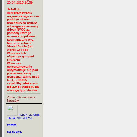
20.04.2015 18:59
Jeżeli do
oprogramowania
inżynierskiego można
podpiąć własne
procedury to NVIDIA
udostępnia darmowy
driver NVCC za
pomocą którego
można kompilować
kod napisany w C.
Można to robić z
Visual Studio (od
wersji 10) pod
Windows lub
używając gcc pod
Linuxem.
Wówczas
oprogramowanie
optymalizuje się pod
posiadaną kartę
graficzną. Warto mieć
kartę o CUDA
capability większym
niż 2.0 ze względu na
obsługę typu double.
Zobacz Komentarze
Newsów
dnia
marek_ac
14.04.2015 00:51
Witam,
Na dysku: