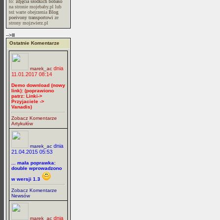
to:
zdjęcia słodkich bobasó
na stronie mojebaby.pl lub
też warte obejrzenia
Blog
poeivony transportowi
ze
strony mojzwierz.pl
-->lll
Ostatnie Komentarze
dnia
marek_ac
11.01.2017 08:14
Demo download (nowy
link): (poprawiono
patrz: Linki->
Przyjaciele ->
Vanadis)
Zobacz Komentarze
Artykułów
dnia
marek_ac
21.04.2015 05:53
... mała poprawka:
double wprowadzono
w wersji 1.3
Zobacz Komentarze
Newsów
dnia
marek_ac