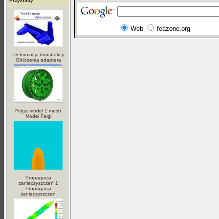
Przykłady
Web
feazone.org
Deformacja konstrukcji
Obliczenia adaptera
Felga model 1 mesh
Model Felgi
Propagacja
zanieczyszczeń 1
Propagacja
zanieczyszczeń