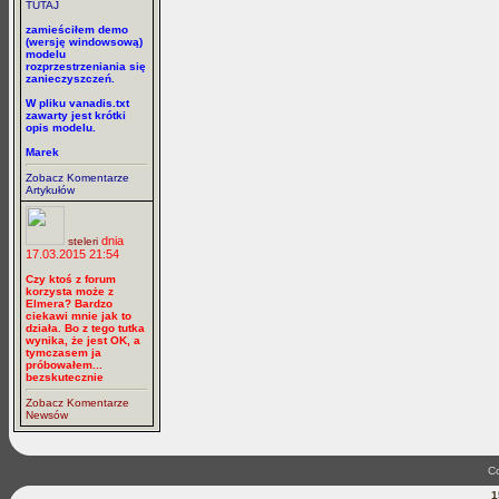
TUTAJ
zamieściłem demo
(wersję windowsową)
modelu
rozprzestrzeniania się
zanieczyszczeń.
W pliku vanadis.txt
zawarty jest krótki
opis modelu.
Marek
Zobacz Komentarze
Artykułów
dnia
steleri
17.03.2015 21:54
Czy ktoś z forum
korzysta może z
Elmera? Bardzo
ciekawi mnie jak to
działa. Bo z tego tutka
wynika, że jest OK, a
tymczasem ja
próbowałem...
bezskutecznie
Zobacz Komentarze
Newsów
Co
1