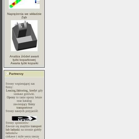
Naprężenia we wkładzie
Ząb
Analiza źródeł awarii
łyżki koparkowej
Awaria łyżki koparki
Partnerzy
Strony wspierającej nas
firmy:
Leasing,faktoring, kredyt
gdy
szukasz gotówki.
Opony
to tanie opony letnie
oraz katalog
zawierający
firmy
transportowe
Strony naszych przyjaciół:
Strony sponsorów:
Zawsze się znajdzie
transport
lub ładunki
na stronie giełdy
ładunków
ciekawe i miłe sercu rzeczy