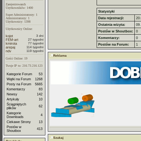
Zarejestrowanch
Uzytkowników: 1400
Statystyki
Super Administratorzy: 1
Data rejestracji:
20.
Administratorzy: 1
Użytkownicy: 1398
Ostatnia wizyta:
09.
Użytkownicy Online:
Postów w Shoutbox:
0
kojot
3 dni
Komentarzy:
0
FEM-art
27 tygodni
kmirota
77 tygodni
Postów na Forum:
1
arepaj
114 tygodni
ndv
119 tygodni
Reklama
Gości Online: 19
Twoje IP to: 216.73.216.123
Kategorie Forum
53
Wątki na Forum
1268
Posty na Forum
5665
Komentarzy
83
Newsy
142
Artykuły
10
Ściągniętych
62
plików
Kategorie
4
Downloads
Ciekawe Strony
13
Postów w
413
Shoutbox
Szukaj