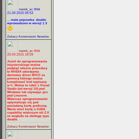
dnia
marek_ac
21.04.2015 05:53
... mała poprawka: double
wprowadzono w wersji 1.3
Zobacz Komentarze Newsów
dnia
marek_ac
20.04.2015 18:59
Jeżeli do oprogramowania
inżynierskiego można
podpiąć własne procedury
to NVIDIA udostępnia
darmowy driver NVCC za
pomocą którego można
kompilować kod napisany
w C. Można to robić z Visual
Studio (od wersji 10) pod
Windows lub używając gcc
pod Linuxem.
Wówczas oprogramowanie
optymalizuje się pod
posiadaną kartę graficzną.
Warto mieć kartę o CUDA
capability większym niż 2.0
ze względu na obsługę typu
double.
Zobacz Komentarze Newsów