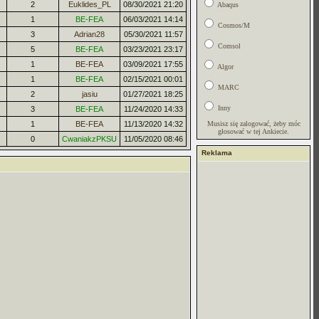
2
Euklides_PL
08/30/2021 21:20
Abaqus
1
BE-FEA
06/03/2021 14:14
Cosmos/M
3
Adrian28
05/30/2021 11:57
Comsol
5
BE-FEA
03/23/2021 23:17
1
BE-FEA
03/09/2021 17:55
Algor
1
BE-FEA
02/15/2021 00:01
MARC
2
jasiu
01/27/2021 18:25
Inny
3
BE-FEA
11/24/2020 14:33
1
BE-FEA
11/13/2020 14:32
Musisz się zalogować, żeby móc
głosować w tej Ankiecie.
0
CwaniakzPKSU
11/05/2020 08:46
Reklama