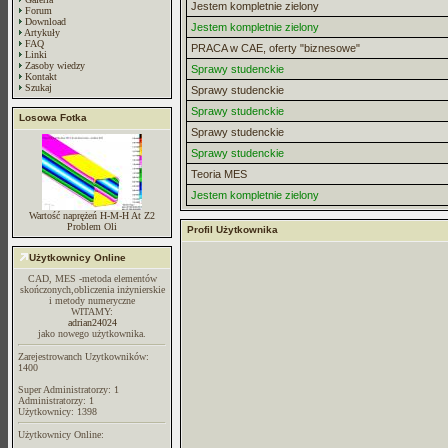
Jestem kompletnie zielony
Forum
Download
Jestem kompletnie zielony
Artykuły
FAQ
PRACA w CAE, oferty "biznesowe"
Linki
Zasoby wiedzy
Sprawy studenckie
Kontakt
Szukaj
Sprawy studenckie
Sprawy studenckie
Losowa Fotka
Sprawy studenckie
Sprawy studenckie
Teoria MES
Jestem kompletnie zielony
Wartość naprężeń H-M-H At Z2
Problem Oli
Profil Użytkownika
Użytkownicy Online
CAD, MES -metoda elementów
skończonych,obliczenia inżynierskie
i metody numeryczne
WITAMY:
adrian24024
jako nowego użytkownika.
Zarejestrowanch Uzytkowników:
1400
Super Administratorzy: 1
Administratorzy: 1
Użytkownicy: 1398
Użytkownicy Online: