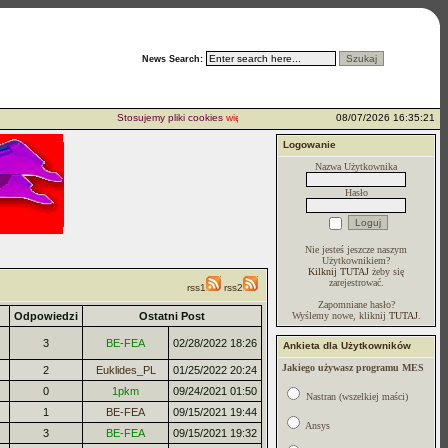
News Search:
Stosujemy pliki cookies
więcej...
08/07/2026 16:35:21
Logowanie
Nazwa Użytkownika
Hasło
Nie jesteś jeszcze naszym
Użytkownikiem?
Kilknij TUTAJ
żeby się
zarejestrować.
rss1
rss2
Zapomniane hasło?
Odpowiedzi
Ostatni Post
Wyślemy nowe, kliknij
TUTAJ
.
3
BE-FEA
02/28/2022 18:26
Ankieta dla Użytkowników
Jakiego używasz programu MES
2
Euklides_PL
01/25/2022 20:24
0
1pkm
09/24/2021 01:50
Nastran (wszelkiej maści)
1
BE-FEA
09/15/2021 19:44
Ansys
3
BE-FEA
09/15/2021 19:32