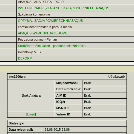
ABAQUS - ANALYTICAL RIGID
WSTĘPNE NAPRĘZENIA ŚCISKAJĄCE/SHRINK FIT ABAQUS
Szkolenia komercyjne
OPTYMALIZACJA POWIERZCHNI ABAQUS
comsol heat transfer in porous media
ABAQUS-WARUNKI BRZEGOWE
Potrzebna pomoc - Femap
SolidWorks Simulation - podnoszenie zbiornika
Kwantowy MES
DEFORM
bm1900wp
Użytkownik
Miejscowość:
Brak
Data urodzenia:
Brak
Brak Avatara
AIM ID:
Brak
ICQ#:
Brak
MSN ID:
Brak
[
Email
]
Yahoo ID:
Brak
Statystyki
Data rejestracji:
23.08.2015 23:06