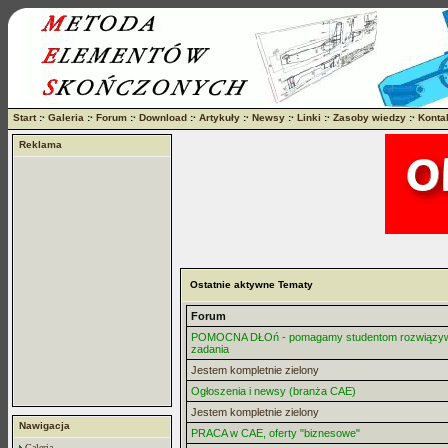
Start
:·
Galeria
:·
Forum
:·
Download
:·
Artykuły
:·
Newsy
:·
Linki
:·
Zasoby wiedzy
:·
Konta
Reklama
Ostatnie aktywne Tematy
Forum
POMOCNA DŁOń - pomagamy studentom rozwiązy
zadania
Jestem kompletnie zielony
Ogłoszenia i newsy (branża CAE)
Jestem kompletnie zielony
Nawigacja
PRACA w CAE, oferty "biznesowe"
Galeria