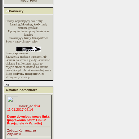
Model Felgi
Partnerzy
Strony wspierającej nas firmy:
Leasing,faktoring, kredyt
gdy
szukasz gotówki.
Opony
to tanie opony letnie oraz
katalog
zawierający
firmy transportowe
Strony naszych przyjaciół:
Strony sponsorów:
Zawsze się znajdzie
transport lub
ładunki
na stronie giełdy ładunków
ciekawe i miłe sercu rzeczy to:
zdjęcia słodkich bobasó
na stronie
mojebaby.pl lub też warte obejrzenia
Blog poeivony transportowi
ze
strony mojzwierz.pl
-->lll
Ostatnie Komentarze
dnia
marek_ac
11.01.2017 08:14
Demo download (nowy link):
(poprawiono patrz: Linki->
Przyjaciele -> Vanadis)
Zobacz Komentarze
Artykułów