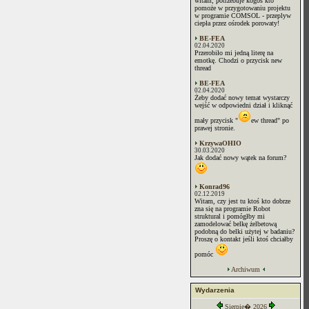
witam, potrzebuje kogoś kto
pomoże w przygotowaniu projektu
w programie COMSOL - przeplyw
ciepła przez ośrodek porowaty!
BE-FEA
02.04.2020
Przerobiło mi jedną literę na
emotkę. Chodzi o przycisk new
thread
BE-FEA
02.04.2020
Żeby dodać nowy temat wystarczy
wejść w odpowiedni dział i kliknąć
mały przycisk "
ew thread" po
prawej stronie.
KrzywaOHIO
30.03.2020
Jak dodać nowy wątek na forum?
Konrad96
02.12.2019
Witam, czy jest tu ktoś kto dobrze
zna się na programie Robot
struktural i pomógłby mi
zamodelować belkę żelbetową
podobną do belki użytej w badaniu?
Proszę o kontakt jeśli ktoś chciałby
pomóc
Archiwum
Wydarzenia
Sierpie� 2026