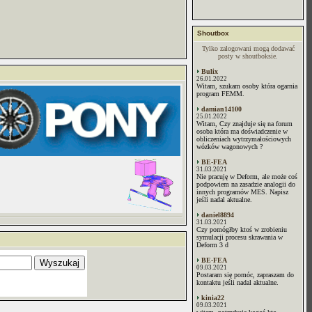
Shoutbox
Tylko zalogowani mogą dodawać
posty w shoutboksie.
Bulix
26.01.2022
Witam, szukam osoby która ogarnia
program FEMM.
damian14100
25.01.2022
Witam, Czy znajduje się na forum
osoba która ma doświadczenie w
obliczeniach wytrzymałościowych
wózków wagonowych ?
BE-FEA
31.03.2021
Nie pracuję w Deform, ale może coś
podpowiem na zasadzie analogii do
innych programów MES. Napisz
jeśli nadal aktualne.
daniel8894
31.03.2021
Czy pomógłby ktoś w zrobieniu
symulacji procesu skrawania w
Deform 3 d
BE-FEA
09.03.2021
Postaram się pomóc, zapraszam do
kontaktu jeśli nadal aktualne.
kinia22
09.03.2021