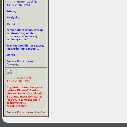
dnia
marek_ac
14.04.2015 00:51
Witam,
Na dysku:
TUTAJ
zamieściłem demo (wersję
windowsową) modelu
rozprzestrzeniania się
zanieczyszczeń.
W pliku vanadis.txt zawarty
jest krótki opis modelu.
Marek
Zobacz Komentarze
Artykułów
dnia
steleri
17.03.2015 21:54
Czy ktoś z forum korzysta
może z Elmera? Bardzo
ciekawi mnie jak to działa.
Bo z tego tutka wynika, że
jest OK, a tymczasem ja
próbowałem...
bezskutecznie
Zobacz Komentarze Newsów