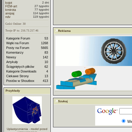
kojot
2 dni
FEM-art
27 tygodni
kmirota
77 tygodni
arepaj
114 tygodni
ndv
119 tygodni
Gości Online: 30
Twoje IP to: 216.73.217.46
Reklama
Kategorie Forum
53
Wątki na Forum
1268
Posty na Forum
5665
Komentarzy
83
Newsy
142
Artykuły
10
Ściągniętych plików
62
Kategorie Downloads
4
Ciekawe Strony
13
Postów w Shoutbox
413
Przykłady
Szukaj
W
Uplastycznienia - model przed