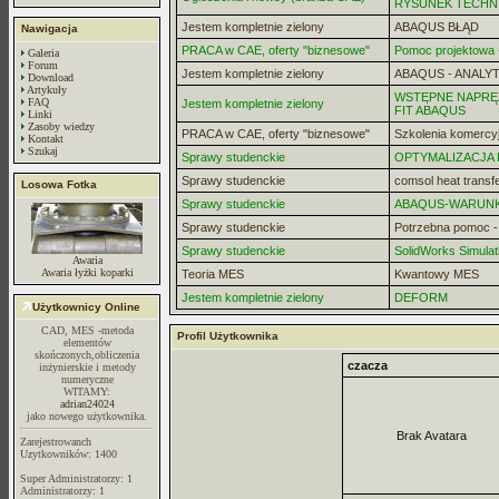
RYSUNEK TECHN
Jestem kompletnie zielony
ABAQUS BŁĄD
Nawigacja
PRACA w CAE, oferty "biznesowe"
Pomoc projektowa -
Galeria
Forum
Jestem kompletnie zielony
ABAQUS - ANALYT
Download
Artykuły
WSTĘPNE NAPRĘZ
FAQ
Jestem kompletnie zielony
FIT ABAQUS
Linki
Zasoby wiedzy
PRACA w CAE, oferty "biznesowe"
Szkolenia komercy
Kontakt
Szukaj
Sprawy studenckie
OPTYMALIZACJA
Sprawy studenckie
comsol heat transf
Losowa Fotka
Sprawy studenckie
ABAQUS-WARUN
Sprawy studenckie
Potrzebna pomoc 
Sprawy studenckie
SolidWorks Simulat
Awaria
Awaria łyżki koparki
Teoria MES
Kwantowy MES
Jestem kompletnie zielony
DEFORM
Użytkownicy Online
CAD, MES -metoda
Profil Użytkownika
elementów
skończonych,obliczenia
czacza
inżynierskie i metody
numeryczne
WITAMY:
adrian24024
jako nowego użytkownika.
Brak Avatara
Zarejestrowanch
Uzytkowników: 1400
Super Administratorzy: 1
Administratorzy: 1