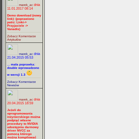
dnia
marek_ac
11.01.2017 08:14
Demo download (nowy
link): (poprawiono
patrz: Linki->
Przyjaciele ->
Vanadis)
Zobacz Komentarze
Artykułów
dnia
marek_ac
21.04.2015 05:53
... mała poprawka:
double wprowadzono
w wersji 1.3
Zobacz Komentarze
Newsów
dnia
marek_ac
20.04.2015 18:59
Jeżeli do
oprogramowania
inżynierskiego można
podpiąć własne
procedury to NVIDIA
udostępnia darmowy
driver NVCC za
pomocą którego
można kompilować