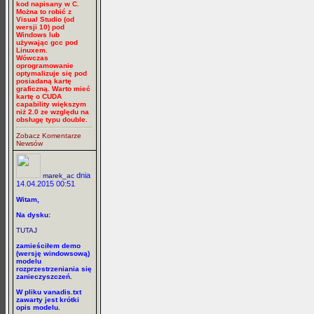
kod napisany w C.
Można to robić z
Visual Studio (od
wersji 10) pod
Windows lub
używając gcc pod
Linuxem.
Wówczas
oprogramowanie
optymalizuje się pod
posiadaną kartę
graficzną. Warto mieć
kartę o CUDA
capability większym
niż 2.0 ze względu na
obsługę typu double.
Zobacz Komentarze
Newsów
dnia
marek_ac
14.04.2015 00:51
Witam,
Na dysku:
TUTAJ
zamieściłem demo
(wersję windowsową)
modelu
rozprzestrzeniania się
zanieczyszczeń.
W pliku vanadis.txt
zawarty jest krótki
opis modelu.