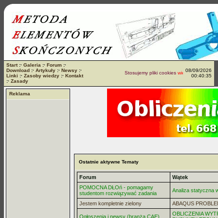
Start
:·
Galeria
:·
Forum
:·
Download
:·
Artykuły
:·
Newsy
:·
08/09/2026
Stosujemy pliki cookies
więcej...
Linki
:·
Zasoby wiedzy
:·
Kontakt
00:40:35
:·
Zasady
Reklama
Ostatnie aktywne Tematy
Forum
Wątek
POMOCNA DŁOń - pomagamy
Analiza statyczna
studentom rozwiązywać zadania
Jestem kompletnie zielony
ABAQUS PROBLE
OBLICZENIA WYT
Ogłoszenia i newsy (branża CAE)