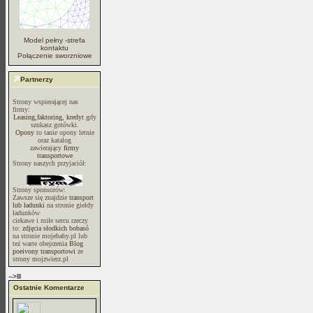
Model pełny -strefa
kontaktu
Połączenie sworzniowe
Partnerzy
Strony wspierającej nas
firmy:
Leasing,faktoring, kredyt
gdy
szukasz gotówki.
Opony
to tanie opony letnie
oraz katalog
zawierający
firmy
transportowe
Strony naszych przyjaciół:
Strony sponsorów:
Zawsze się znajdzie
transport
lub ładunki
na stronie giełdy
ładunków
ciekawe i miłe sercu rzeczy
to:
zdjęcia słodkich bobasó
na stronie mojebaby.pl lub
też warte obejrzenia
Blog
poeivony transportowi
ze
strony mojzwierz.pl
-->lll
Ostatnie Komentarze