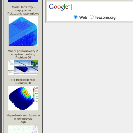
Model tarczowy -
naprężenia
Połączenie sworzniowe
Web
feazone.org
Model porównawczy 2-
adaptive meshing
Problem Oli
Po trzeciej iteracji
Problem Oli
Naprężenia redukowane
w kompozycie
Ząb