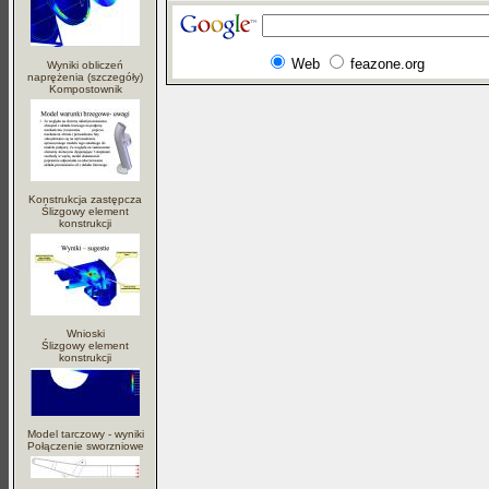
Web
feazone.org
Wyniki obliczeń
naprężenia (szczegóły)
Kompostownik
Konstrukcja zastępcza
Ślizgowy element
konstrukcji
Wnioski
Ślizgowy element
konstrukcji
Model tarczowy - wyniki
Połączenie sworzniowe