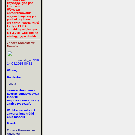
używając gcc pod
Linuxem.
Wówczas
oprogramowanie
optymalizuje się pod
posiadaną kartę
graficzną. Warto mieć
kartę o CUDA
capability większym
niż 2.0 ze względu na
obsługę typu double.
Zobacz Komentarze
Newsów
dnia
marek_ac
14.04.2015 00:51
Witam,
Na dysku:
TUTAJ
zamieściłem demo
(wersję windowsową)
modelu
rozprzestrzeniania się
zanieczyszczeń.
W pliku vanadis.txt
zawarty jest krótki
opis modelu.
Marek
Zobacz Komentarze
Artykułów