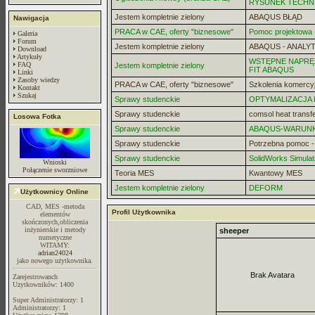
RYSUNEK TECHN
Jestem kompletnie zielony
ABAQUS BŁĄD
Nawigacja
PRACA w CAE, oferty "biznesowe"
Pomoc projektowa -
Galeria
Forum
Jestem kompletnie zielony
ABAQUS - ANALYT
Download
Artykuły
WSTĘPNE NAPRĘZ
FAQ
Jestem kompletnie zielony
FIT ABAQUS
Linki
Zasoby wiedzy
PRACA w CAE, oferty "biznesowe"
Szkolenia komercy
Kontakt
Szukaj
Sprawy studenckie
OPTYMALIZACJA
Sprawy studenckie
comsol heat transf
Losowa Fotka
Sprawy studenckie
ABAQUS-WARUN
Sprawy studenckie
Potrzebna pomoc 
Sprawy studenckie
SolidWorks Simulat
Wnioski
Połączenie sworzniowe
Teoria MES
Kwantowy MES
Jestem kompletnie zielony
DEFORM
Użytkownicy Online
CAD, MES -metoda
Profil Użytkownika
elementów
skończonych,obliczenia
inżynierskie i metody
sheeper
numeryczne
WITAMY:
adrian24024
jako nowego użytkownika.
Brak Avatara
Zarejestrowanch
Uzytkowników: 1400
Super Administratorzy: 1
Administratorzy: 1