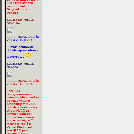
link): (poprawiono
patrz: Linki->
Przyjaciele ->
Vanadis)
Zobacz Komentarze
Artykułów
dnia
marek_ac
21.04.2015 05:53
... mała poprawka:
double wprowadzono
w wersji 1.3
Zobacz Komentarze
Newsów
dnia
marek_ac
20.04.2015 18:59
Jeżeli do
oprogramowania
inżynierskiego można
podpiąć własne
procedury to NVIDIA
udostępnia darmowy
driver NVCC za
pomocą którego
można kompilować
kod napisany w C.
Można to robić z
Visual Studio (od
wersji 10) pod
Windows lub