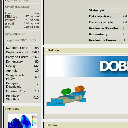
Użytkownicy: 1398
Użytkownicy Online:
Statystyki
kojot
3 dni
Data rejestracji:
04.
FEM-art
27 tygodni
kmirota
77 tygodni
Ostatnia wizyta:
04.
arepaj
114 tygodni
ndv
119 tygodni
Postów w Shoutbox:
0
Gości Online: 17
Komentarzy:
0
Twoje IP to: 216.73.217.33
Postów na Forum:
1
Kategorie Forum
53
Reklama
Wątki na Forum
1268
Posty na Forum
5665
Komentarzy
83
Newsy
142
Artykuły
10
Ściągniętych
62
plików
Kategorie
4
Downloads
Ciekawe Strony
13
Postów w
413
Shoutbox
Przykłady
Szukaj