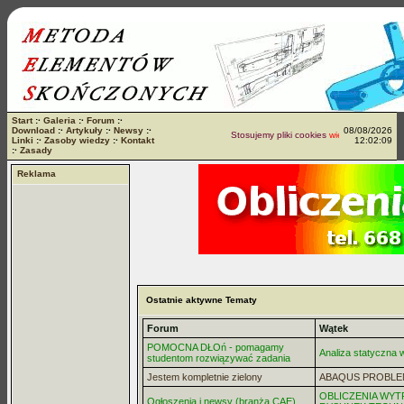
Start
:·
Galeria
:·
Forum
:·
Download
:·
Artykuły
:·
Newsy
:·
08/08/2026
Stosujemy pliki cookies
więcej...
Linki
:·
Zasoby wiedzy
:·
Kontakt
12:02:09
:·
Zasady
Reklama
Ostatnie aktywne Tematy
Forum
Wątek
POMOCNA DŁOń - pomagamy
Analiza statyczna
studentom rozwiązywać zadania
Jestem kompletnie zielony
ABAQUS PROBLE
OBLICZENIA WYT
Ogłoszenia i newsy (branża CAE)