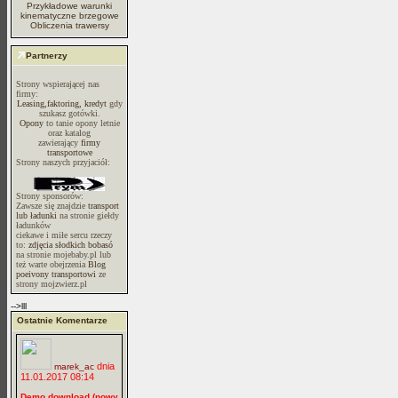
Przykładowe warunki
kinematyczne brzegowe
Obliczenia trawersy
Partnerzy
Strony wspierającej nas
firmy:
Leasing,faktoring, kredyt
gdy
szukasz gotówki.
Opony
to tanie opony letnie
oraz katalog
zawierający
firmy
transportowe
Strony naszych przyjaciół:
Strony sponsorów:
Zawsze się znajdzie
transport
lub ładunki
na stronie giełdy
ładunków
ciekawe i miłe sercu rzeczy
to:
zdjęcia słodkich bobasó
na stronie mojebaby.pl lub
też warte obejrzenia
Blog
poeivony transportowi
ze
strony mojzwierz.pl
-->lll
Ostatnie Komentarze
dnia
marek_ac
11.01.2017 08:14
Demo download (nowy