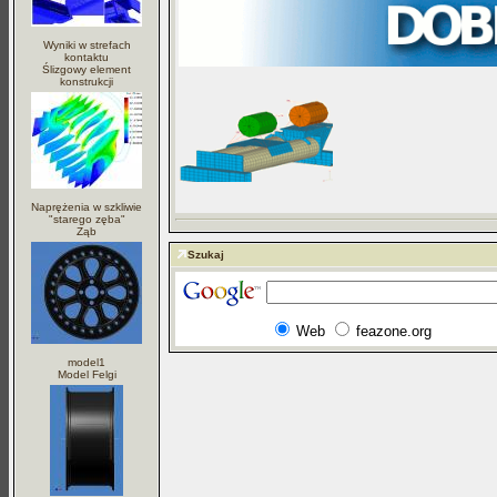
Wyniki w strefach
kontaktu
Ślizgowy element
konstrukcji
Naprężenia w szkliwie
"starego zęba"
Ząb
Szukaj
Web
feazone.org
model1
Model Felgi