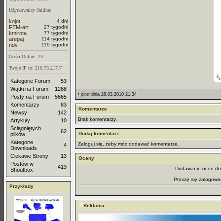
Użytkownicy Online:
kojot
4 dni
FEM-art
27 tygodni
kmirota
77 tygodni
arepaj
114 tygodni
ndv
119 tygodni
Gości Online: 23
Twoje IP to: 216.73.217.7
Kategorie Forum
53
Wątki na Forum
1268
piotr
dnia 28.03.2010 21:34
Posty na Forum
5665
Komentarzy
83
Komentarze
Newsy
142
Brak komentarzy.
Artykuły
10
Ściągniętych
62
Dodaj komentarz
plików
Kategorie
Zaloguj się, żeby móc dodawać komentarze.
4
Downloads
Ciekawe Strony
13
Oceny
Postów w
413
Dodawanie ocen dos
Shoutbox
Proszę się zalogowa
Przykłady
Reklama