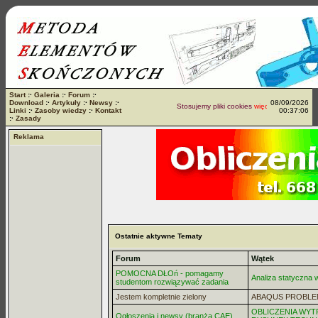
Start
:·
Galeria
:·
Forum
:·
Download
:·
Artykuły
:·
Newsy
:·
08/09/2026
Stosujemy pliki cookies
więcej...
Linki
:·
Zasoby wiedzy
:·
Kontakt
00:37:06
:·
Zasady
Reklama
Ostatnie aktywne Tematy
Forum
Wątek
POMOCNA DŁOń - pomagamy
Analiza statyczna
studentom rozwiązywać zadania
Jestem kompletnie zielony
ABAQUS PROBLE
OBLICZENIA WYT
Ogłoszenia i newsy (branża CAE)