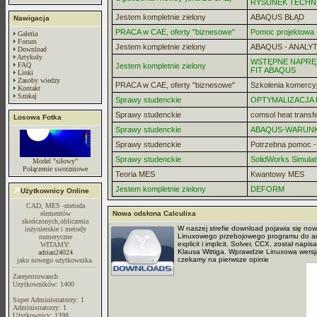
RYSUNEK TECHN
Jestem kompletnie zielony
ABAQUS BŁĄD
Nawigacja
PRACA w CAE, oferty "biznesowe"
Pomoc projektowa -
Galeria
Forum
Jestem kompletnie zielony
ABAQUS - ANALYT
Download
Artykuły
WSTĘPNE NAPRĘZ
FAQ
Jestem kompletnie zielony
FIT ABAQUS
Linki
Zasoby wiedzy
PRACA w CAE, oferty "biznesowe"
Szkolenia komercy
Kontakt
Szukaj
Sprawy studenckie
OPTYMALIZACJA
Sprawy studenckie
comsol heat transf
Losowa Fotka
Sprawy studenckie
ABAQUS-WARUN
Sprawy studenckie
Potrzebna pomoc 
Sprawy studenckie
SolidWorks Simulat
Model "siłowy"
Połączenie sworzniowe
Teoria MES
Kwantowy MES
Jestem kompletnie zielony
DEFORM
Użytkownicy Online
CAD, MES -metoda
elementów
Nowa odsłona Calculixa
skończonych,obliczenia
W naszej strefie download pojawia się n
inżynierskie i metody
Linuxowego przebojowego programu do ana
numeryczne
explicit i implicit. Solver, CCX, został na
WITAMY:
Klausa Wittiga. Wprawdzie Linuxowa wersj
adrian24024
czekamy na pierwsze opinie
jako nowego użytkownika.
Zarejestrowanch
Uzytkowników: 1400
Super Administratorzy: 1
Administratorzy: 1
Użytkownicy: 1398