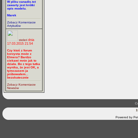
W pliku vanadis.txt
zawarty jest krótki
opis modelu.
Marek
Zobacz Komentarze
Artykułów
dnia
steleri
17.03.2015 21:54
Czy ktoś z forum
korzysta może z
Elmera? Bardzo
ciekawi mnie jak to
działa. Bo z tego tutka
wynika, że jest OK, a
tymczasem ja
próbowałem...
bezskutecznie
Zobacz Komentarze
Newsów
Co
1
Powered by Pet