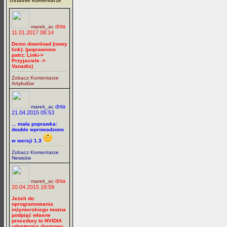
Ostatnie Komentarze
dnia
marek_ac
11.01.2017 08:14
Demo download (nowy
link): (poprawiono
patrz: Linki->
Przyjaciele ->
Vanadis)
Zobacz Komentarze
Artykułów
dnia
marek_ac
21.04.2015 05:53
... mała poprawka:
double wprowadzono
w wersji 1.3
Zobacz Komentarze
Newsów
dnia
marek_ac
20.04.2015 18:59
Jeżeli do
oprogramowania
inżynierskiego można
podpiąć własne
procedury to NVIDIA
udostępnia darmowy