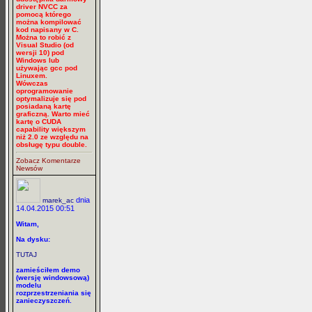
driver NVCC za
pomocą którego
można kompilować
kod napisany w C.
Można to robić z
Visual Studio (od
wersji 10) pod
Windows lub
używając gcc pod
Linuxem.
Wówczas
oprogramowanie
optymalizuje się pod
posiadaną kartę
graficzną. Warto mieć
kartę o CUDA
capability większym
niż 2.0 ze względu na
obsługę typu double.
Zobacz Komentarze
Newsów
dnia
marek_ac
14.04.2015 00:51
Witam,
Na dysku:
TUTAJ
zamieściłem demo
(wersję windowsową)
modelu
rozprzestrzeniania się
zanieczyszczeń.