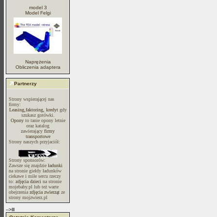
model 3
Model Felgi
Naprężenia
Obliczenia adaptera
Partnerzy
Strony wspierającej nas
firmy:
Leasing,faktoring, kredyt
gdy
szukasz gotówki.
Opony
to tanie opony letnie
oraz katalog
zawierający
firmy
transportowe
Strony naszych przyjaciół:
Strony sponsorów:
Zawsze się znajdzie
ładunki
na stronie giełdy ładunków
ciekawe i miłe sercu rzeczy
to:
zdjęcia dzieci
na stronie
mojebaby.pl lub też warte
obejrzenia
zdjęcia zwierząt
ze
strony mojzwierz.pl
-->lll