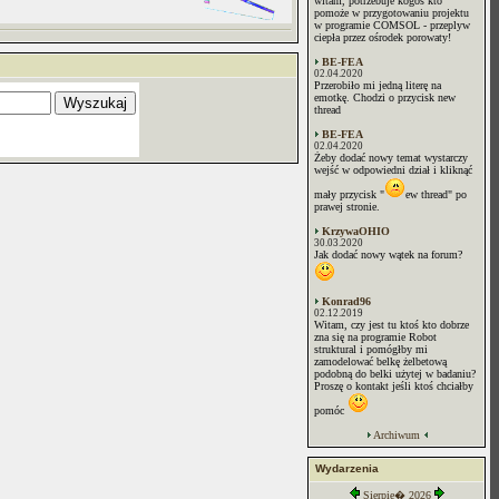
witam, potrzebuje kogoś kto
pomoże w przygotowaniu projektu
w programie COMSOL - przeplyw
ciepła przez ośrodek porowaty!
BE-FEA
02.04.2020
Przerobiło mi jedną literę na
emotkę. Chodzi o przycisk new
thread
BE-FEA
02.04.2020
Żeby dodać nowy temat wystarczy
wejść w odpowiedni dział i kliknąć
mały przycisk "
ew thread" po
prawej stronie.
KrzywaOHIO
30.03.2020
Jak dodać nowy wątek na forum?
Konrad96
02.12.2019
Witam, czy jest tu ktoś kto dobrze
zna się na programie Robot
struktural i pomógłby mi
zamodelować belkę żelbetową
podobną do belki użytej w badaniu?
Proszę o kontakt jeśli ktoś chciałby
pomóc
Archiwum
Wydarzenia
Sierpie� 2026