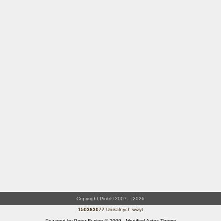
Copyright Piotr© 2007- - 2026
150363077
Unikalnych wizyt
Powered by Peter-Fusion © 2009 - Modified Aztec Theme