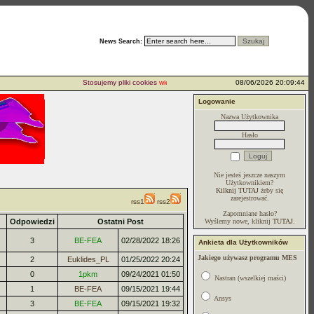
News Search:
Stosujemy pliki cookies
więcej...
08/06/2026 20:09:44
Logowanie
Nazwa Użytkownika
Hasło
Nie jesteś jeszcze naszym
Użytkownikiem?
Kilknij TUTAJ
żeby się
zarejestrować.
rss1
rss2
Zapomniane hasło?
Odpowiedzi
Ostatni Post
Wyślemy nowe, kliknij
TUTAJ
.
3
BE-FEA
02/28/2022 18:26
Ankieta dla Użytkowników
Jakiego używasz programu MES
2
Euklides_PL
01/25/2022 20:24
0
1pkm
09/24/2021 01:50
Nastran (wszelkiej maści)
1
BE-FEA
09/15/2021 19:44
Ansys
3
BE-FEA
09/15/2021 19:32