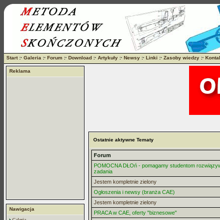
Start
:·
Galeria
:·
Forum
:·
Download
:·
Artykuły
:·
Newsy
:·
Linki
:·
Zasoby wiedzy
:·
Konta
Reklama
Ostatnie aktywne Tematy
Forum
POMOCNA DŁOń - pomagamy studentom rozwiązy
zadania
Jestem kompletnie zielony
Ogłoszenia i newsy (branża CAE)
Jestem kompletnie zielony
Nawigacja
PRACA w CAE, oferty "biznesowe"
Galeria