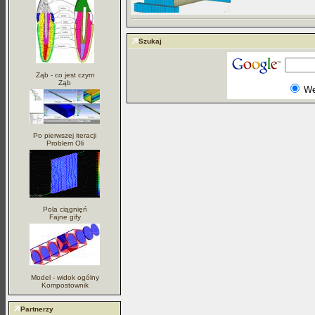
Szukaj
Ząb - co jest czym
Ząb
W
Po pierwszej iteracji
Problem Oli
Pola ciągnięń
Fajne gify
Model - widok ogólny
Kompostownik
Partnerzy