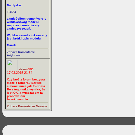
Na dysku:
TUTAJ
zamieściłem demo (wersję
windowsową) modelu
rozprzestrzeniania się
zanieczyszczeń.
W pliku vanadis.txt zawarty
jest krótki opis modelu.
Marek
Zobacz Komentarze
Artykułów
dnia
steleri
17.03.2015 21:54
Czy ktoś z forum korzysta
może z Elmera? Bardzo
ciekawi mnie jak to działa.
Bo z tego tutka wynika, że
jest OK, a tymczasem ja
próbowałem...
bezskutecznie
Zobacz Komentarze Newsów