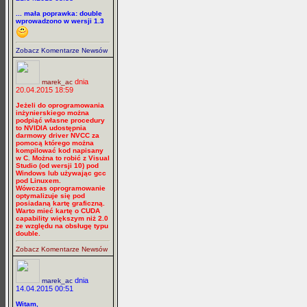
... mała poprawka: double
wprowadzono w wersji 1.3
Zobacz Komentarze Newsów
dnia
marek_ac
20.04.2015 18:59
Jeżeli do oprogramowania
inżynierskiego można
podpiąć własne procedury
to NVIDIA udostępnia
darmowy driver NVCC za
pomocą którego można
kompilować kod napisany
w C. Można to robić z Visual
Studio (od wersji 10) pod
Windows lub używając gcc
pod Linuxem.
Wówczas oprogramowanie
optymalizuje się pod
posiadaną kartę graficzną.
Warto mieć kartę o CUDA
capability większym niż 2.0
ze względu na obsługę typu
double.
Zobacz Komentarze Newsów
dnia
marek_ac
14.04.2015 00:51
Witam,