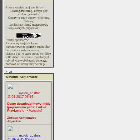
Strony wspierającej nas firmy:
Leasing,faktoring, kredyt
gdy
szukasz gotówki.
Opony
to tanie opony letnie oraz
katalog
zawierający
firmy transportowe
Strony naszych przyjaciół:
Strony sponsorów:
Zawsze się znajdzie
forum
transportowe na giełdzie ładunków/
na stronie giełdy ładunków
ciekawe i miłe sercu rzeczy to:
fajne
fotki dzieci
na stronie mojebaby.pl
lub też warte obejrzenia
zwierzęta
domowe
ze strony mojzwierz.pl
-->../lll
Ostatnie Komentarze
dnia
marek_ac
11.01.2017 08:14
Demo download (nowy link):
(poprawiono patrz: Linki->
Przyjaciele -> Vanadis)
Zobacz Komentarze
Artykułów
dnia
marek_ac
21.04.2015 05:53