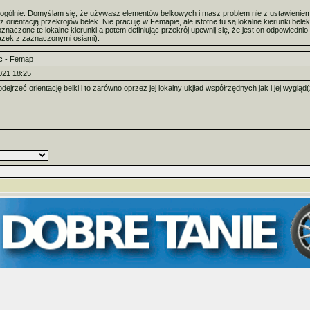
k ogólnie. Domyślam się, że używasz elementów belkowych i masz problem nie z ustawienie
z orientacją przekrojów belek. Nie pracuję w Femapie, ale istotne tu są lokalne kierunki be
znaczone te lokalne kierunki a potem definiując przekrój upewnij się, że jest on odpowiednio
azek z zaznaczonymi osiami).
c - Femap
021 18:25
jrzeć orientację belki i to zarówno oprzez jej lokalny ukjład współrzędnych jak i jej wyglą