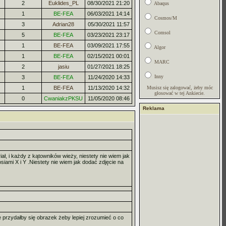
2
Euklides_PL
08/30/2021 21:20
Abaqus
1
BE-FEA
06/03/2021 14:14
Cosmos/M
3
Adrian28
05/30/2021 11:57
Comsol
5
BE-FEA
03/23/2021 23:17
1
BE-FEA
03/09/2021 17:55
Algor
1
BE-FEA
02/15/2021 00:01
MARC
2
jasiu
01/27/2021 18:25
Inny
3
BE-FEA
11/24/2020 14:33
1
BE-FEA
11/13/2020 14:32
Musisz się zalogować, żeby móc
głosować w tej Ankiecie.
0
CwaniakzPKSU
11/05/2020 08:46
Reklama
 i każdy z kątowników wieży, niestety nie wiem jak
iami X i Y .Niestety nie wiem jak dodać zdjęcie na
 przydałby się obrazek żeby lepiej zrozumieć o co