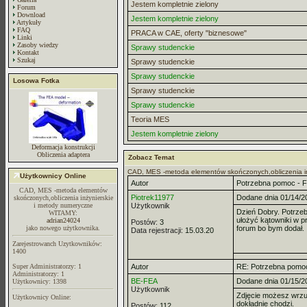
Jestem kompletnie zielony
Forum
Download
Jestem kompletnie zielony
Artykuły
FAQ
PRACA w CAE, oferty "biznesowe"
Linki
Zasoby wiedzy
Sprawy studenckie
Kontakt
Szukaj
Sprawy studenckie
Sprawy studenckie
Losowa Fotka
Sprawy studenckie
Sprawy studenckie
Teoria MES
Jestem kompletnie zielony
Deformacja konstrukcji
Obliczenia adaptera
Zobacz Temat
CAD, MES -metoda elementów skończonych,obliczenia in
Użytkownicy Online
Autor
Potrzebna pomoc - 
CAD, MES -metoda elementów
Piotrek11977
Dodane dnia 01/14/2
skończonych,obliczenia inżynierskie
i metody numeryczne
Użytkownik
Dzień Dobry. Potrzeb
WITAMY:
ułożyć kątowniki w p
adrian24024
Postów:
3
jako nowego użytkownika.
forum bo bym dodał.
Data rejestracji:
15.03.20
Zarejestrowanch Uzytkowników:
1400
Super Administratorzy: 1
Autor
RE: Potrzebna pomo
Administratorzy: 1
BE-FEA
Dodane dnia 01/15/2
Użytkownicy: 1398
Użytkownik
Zdjęcie możesz wrzuc
Użytkownicy Online:
dokładnie chodzi.
Postów:
112