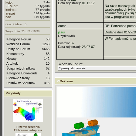
kojot
2 dni
Data rejestracji:
01.12.17
Na razie napiszę ta
FEM-art
27 tygodni
współrzędnych tylko 
kmirota
77 tygodni
dokumentacji jak są o
arepaj
114 tygodni
jest w programie obr
ndv
119 tygodni
Gości Online: 15
Autor
RE: Potrzebna pomo
Twoje IP to: 216.73.216.30
jasiu
Dodane dnia 01/27/2
Użytkownik
W Femapie można pode
Kategorie Forum
53
Postów:
87
Wątki na Forum
1268
Data rejestracji:
23.07.07
Posty na Forum
5665
Komentarzy
83
Newsy
142
Artykuły
10
Skocz do Forum:
Ściągniętych plików
62
Kategorie Downloads
4
Ciekawe Strony
13
Reklama
Postów w Shoutbox
413
Przykłady
Przemieszczenia
Obliczenia adaptera