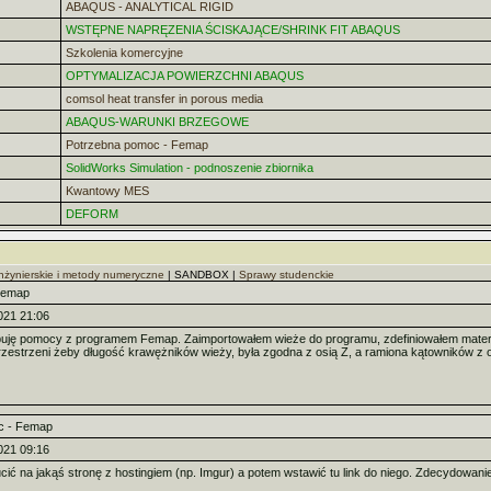
ABAQUS - ANALYTICAL RIGID
WSTĘPNE NAPRĘZENIA ŚCISKAJĄCE/SHRINK FIT ABAQUS
Szkolenia komercyjne
OPTYMALIZACJA POWIERZCHNI ABAQUS
comsol heat transfer in porous media
ABAQUS-WARUNKI BRZEGOWE
Potrzebna pomoc - Femap
SolidWorks Simulation - podnoszenie zbiornika
Kwantowy MES
DEFORM
żynierskie i metody numeryczne
| SANDBOX |
Sprawy studenckie
Femap
021 21:06
uję pomocy z programem Femap. Zaimportowałem wieże do programu, zdefiniowałem materiał,
rzestrzeni żeby długość krawężników wieży, była zgodna z osią Z, a ramiona kątowników z os
c - Femap
021 09:16
ić na jakąś stronę z hostingiem (np. Imgur) a potem wstawić tu link do niego. Zdecydowanie