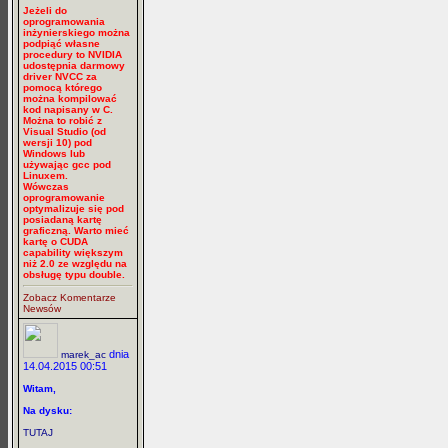
Jeżeli do
oprogramowania
inżynierskiego można
podpiąć własne
procedury to NVIDIA
udostępnia darmowy
driver NVCC za
pomocą którego
można kompilować
kod napisany w C.
Można to robić z
Visual Studio (od
wersji 10) pod
Windows lub
używając gcc pod
Linuxem.
Wówczas
oprogramowanie
optymalizuje się pod
posiadaną kartę
graficzną. Warto mieć
kartę o CUDA
capability większym
niż 2.0 ze względu na
obsługę typu double.
Zobacz Komentarze
Newsów
dnia
marek_ac
14.04.2015 00:51
Witam,
Na dysku:
TUTAJ