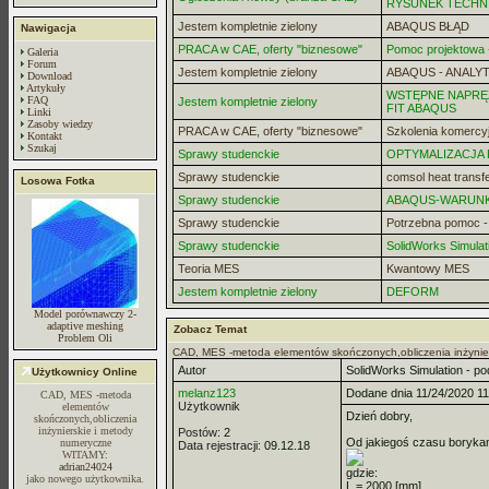
RYSUNEK TECHN
Jestem kompletnie zielony
ABAQUS BŁĄD
Nawigacja
PRACA w CAE, oferty "biznesowe"
Pomoc projektowa -
Galeria
Forum
Jestem kompletnie zielony
ABAQUS - ANALYT
Download
Artykuły
WSTĘPNE NAPRĘZ
FAQ
Jestem kompletnie zielony
FIT ABAQUS
Linki
Zasoby wiedzy
PRACA w CAE, oferty "biznesowe"
Szkolenia komercy
Kontakt
Szukaj
Sprawy studenckie
OPTYMALIZACJA
Sprawy studenckie
comsol heat transf
Losowa Fotka
Sprawy studenckie
ABAQUS-WARUN
Sprawy studenckie
Potrzebna pomoc 
Sprawy studenckie
SolidWorks Simulat
Teoria MES
Kwantowy MES
Jestem kompletnie zielony
DEFORM
Model porównawczy 2-
adaptive meshing
Zobacz Temat
Problem Oli
CAD, MES -metoda elementów skończonych,obliczenia inżynie
Autor
SolidWorks Simulation - po
Użytkownicy Online
melanz123
Dodane dnia 11/24/2020 11
CAD, MES -metoda
Użytkownik
elementów
Dzień dobry,
skończonych,obliczenia
inżynierskie i metody
Postów:
2
Od jakiegoś czasu borykam
numeryczne
Data rejestracji:
09.12.18
WITAMY:
adrian24024
gdzie:
jako nowego użytkownika.
L = 2000 [mm]