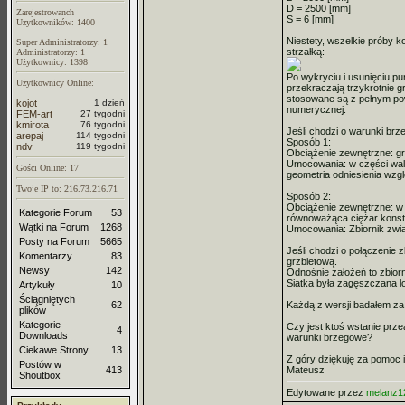
D = 2500 [mm]
Zarejestrowanch
S = 6 [mm]
Uzytkowników: 1400
Niestety, wszelkie próby 
Super Administratorzy: 1
strzałką:
Administratorzy: 1
Użytkownicy: 1398
Po wykryciu i usunięciu p
Użytkownicy Online:
przekraczają trzykrotnie g
stosowane są z pełnym pow
kojot
1 dzień
numerycznej.
FEM-art
27 tygodni
kmirota
76 tygodni
Jeśli chodzi o warunki brz
arepaj
114 tygodni
Sposób 1:
ndv
119 tygodni
Obciążenie zewnętrzne: gr
Umocowania: w części wal
Gości Online: 17
geometria odniesienia wzg
Twoje IP to: 216.73.216.71
Sposób 2:
Obciążenie zewnętrzne: w 
Kategorie Forum
53
równoważąca ciężar konstr
Wątki na Forum
1268
Umocowania: Zbiornik zwią
Posty na Forum
5665
Jeśli chodzi o połączenie z
Komentarzy
83
grzbietową.
Newsy
142
Odnośnie założeń to zbior
Siatka była zagęszczana 
Artykuły
10
Ściągniętych
62
Każdą z wersji badałem za 
plików
Kategorie
Czy jest ktoś wstanie prz
4
Downloads
warunki brzegowe?
Ciekawe Strony
13
Z góry dziękuję za pomoc 
Postów w
413
Mateusz
Shoutbox
Edytowane przez
melanz1