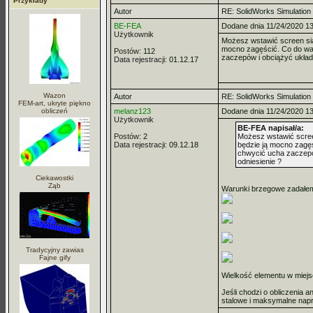
Przykłady
Autor
RE: SolidWorks Simulation
BE-FEA
Dodane dnia 11/24/2020 1
Użytkownik
Możesz wstawić screen siat
mocno zagęścić. Co do wa
Postów:
112
zaczepów i obciążyć układ 
Data rejestracji:
01.12.17
Wazon
Autor
RE: SolidWorks Simulation
FEM-art, ukryte piękno
obliczeń
melanz123
Dodane dnia 11/24/2020 1
Użytkownik
BE-FEA napisał/a:
Postów:
2
Możesz wstawić screen
Data rejestracji:
09.12.18
będzie ją mocno zagę
chwycić ucha zaczepów
odniesienie ?
Ciekawostki
Ząb
Warunki brzegowe zadałem t
Tradycyjny zawias
Fajne gify
Wielkość elementu w miej
Jeśli chodzi o obliczenia 
stalowe i maksymalne napr