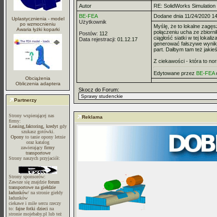
Autor
RE: SolidWorks Simulation
BE-FEA
Dodane dnia 11/24/2020 1
Uplastycznienia - model
Użytkownik
po wzmocnieniu
Myślę, że to lokalne zagęs
Awaria łyżki koparki
połączeniu ucha ze zbiorni
Postów:
112
ciągłość siatki w tej lokal
Data rejestracji:
01.12.17
generować fałszywe wyniki
part. Dałbym tam też jakie
Z ciekawości - która to no
Edytowane przez
BE-FEA
Obciążenia
Obliczenia adaptera
Skocz do Forum:
Partnerzy
Strony wspierającej nas
Reklama
firmy:
Leasing,faktoring, kredyt
gdy
szukasz gotówki.
Opony
to tanie opony letnie
oraz katalog
zawierający
firmy
transportowe
Strony naszych przyjaciół:
Strony sponsorów:
Zawsze się znajdzie
forum
transportowe na giełdzie
ładunków/
na stronie giełdy
ładunków
ciekawe i miłe sercu rzeczy
to:
fajne fotki dzieci
na
stronie mojebaby.pl lub też