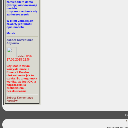
zamieściłem demo
(wersję windowsową)
modelu
rozprzestrzeniania się
zanieczyszczeń.
W pliku vanadis.txt
zawarty jest krótki
opis modelu.
Marek
Zobacz Komentarze
Artykułów
dnia
steleri
17.03.2015 21:54
Czy ktoś z forum
korzysta może z
Elmera? Bardzo
ciekawi mnie jak to
działa. Bo z tego tutka
wynika, że jest OK, a
tymczasem ja
próbowałem...
bezskutecznie
Zobacz Komentarze
Newsów
Co
1
Powered by Pet