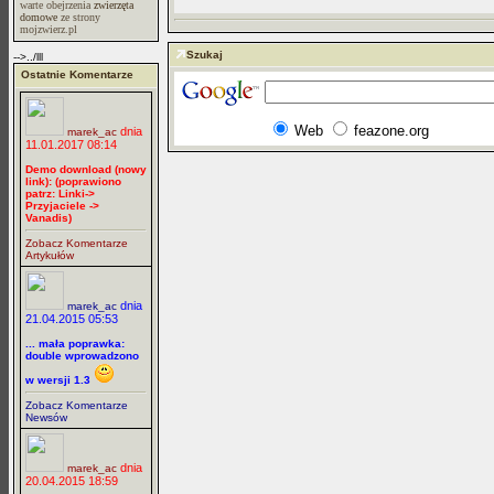
warte obejrzenia
zwierzęta
domowe
ze strony
mojzwierz.pl
Szukaj
-->../lll
Ostatnie Komentarze
Web
feazone.org
dnia
marek_ac
11.01.2017 08:14
Demo download (nowy
link): (poprawiono
patrz: Linki->
Przyjaciele ->
Vanadis)
Zobacz Komentarze
Artykułów
dnia
marek_ac
21.04.2015 05:53
... mała poprawka:
double wprowadzono
w wersji 1.3
Zobacz Komentarze
Newsów
dnia
marek_ac
20.04.2015 18:59