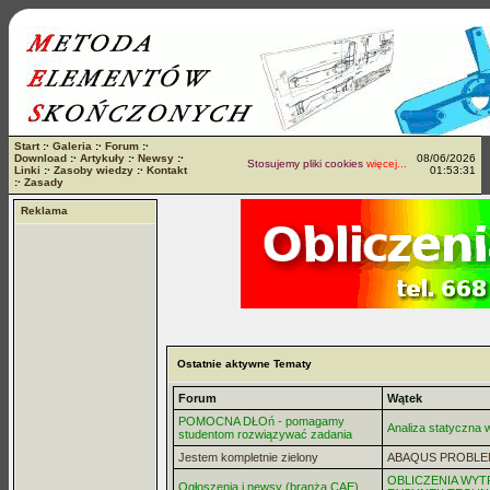
Start
:·
Galeria
:·
Forum
:·
Download
:·
Artykuły
:·
Newsy
:·
08/06/2026
Stosujemy pliki cookies
więcej...
Linki
:·
Zasoby wiedzy
:·
Kontakt
01:53:31
:·
Zasady
Reklama
Ostatnie aktywne Tematy
Forum
Wątek
POMOCNA DŁOń - pomagamy
Analiza statyczna
studentom rozwiązywać zadania
Jestem kompletnie zielony
ABAQUS PROBLE
OBLICZENIA WYT
Ogłoszenia i newsy (branża CAE)