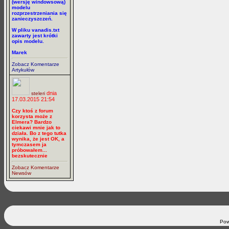
(wersję windowsową)
modelu
rozprzestrzeniania się
zanieczyszczeń.
W pliku vanadis.txt
zawarty jest krótki
opis modelu.
Marek
Zobacz Komentarze
Artykułów
dnia
steleri
17.03.2015 21:54
Czy ktoś z forum
korzysta może z
Elmera? Bardzo
ciekawi mnie jak to
działa. Bo z tego tutka
wynika, że jest OK, a
tymczasem ja
próbowałem...
bezskutecznie
Zobacz Komentarze
Newsów
Pow