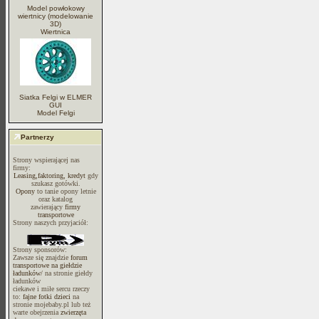
Model powłokowy
wiertnicy (modelowanie
3D)
Wiertnica
Siatka Felgi w ELMER
GUI
Model Felgi
Partnerzy
Strony wspierającej nas
firmy:
Leasing,faktoring, kredyt
gdy
szukasz gotówki.
Opony
to tanie opony letnie
oraz katalog
zawierający
firmy
transportowe
Strony naszych przyjaciół:
Strony sponsorów:
Zawsze się znajdzie
forum
transportowe na giełdzie
ładunków/
na stronie giełdy
ładunków
ciekawe i miłe sercu rzeczy
to:
fajne fotki dzieci
na
stronie mojebaby.pl lub też
warte obejrzenia
zwierzęta