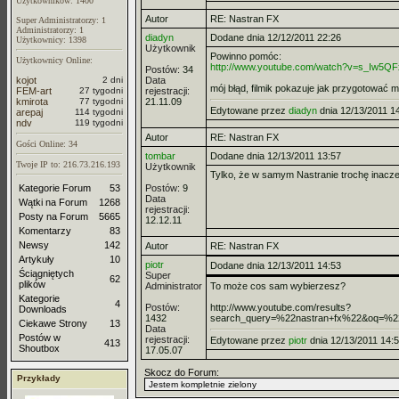
Uzytkowników: 1400
Autor
RE: Nastran FX
Super Administratorzy: 1
Administratorzy: 1
diadyn
Dodane dnia 12/12/2011 22:26
Użytkownicy: 1398
Użytkownik
Powinno pomóc:
Użytkownicy Online:
http://www.youtube.com/watch?v=s_Iw5Q
Postów:
34
kojot
2 dni
Data
mój błąd, filmik pokazuje jak przygotować m
FEM-art
27 tygodni
rejestracji:
kmirota
77 tygodni
21.11.09
Edytowane przez
diadyn
dnia 12/13/2011 1
arepaj
114 tygodni
ndv
119 tygodni
Autor
RE: Nastran FX
Gości Online: 34
tombar
Dodane dnia 12/13/2011 13:57
Twoje IP to: 216.73.216.193
Użytkownik
Tylko, że w samym Nastranie trochę inaczej 
Kategorie Forum
53
Postów:
9
Data
Wątki na Forum
1268
rejestracji:
Posty na Forum
5665
12.12.11
Komentarzy
83
Newsy
142
Autor
RE: Nastran FX
Artykuły
10
piotr
Dodane dnia 12/13/2011 14:53
Ściągniętych
Super
62
plików
Administrator
To może cos sam wybierzesz?
Kategorie
4
Postów:
http://www.youtube.com/results?
Downloads
1432
search_query=%22nastran+fx%22&oq=%22nas
Ciekawe Strony
13
Data
Postów w
rejestracji:
Edytowane przez
piotr
dnia 12/13/2011 14:
413
Shoutbox
17.05.07
Skocz do Forum:
Przykłady