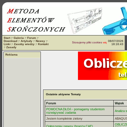
Start
:·
Galeria
:·
Forum
:·
Download
:·
Artykuły
:·
Newsy
:·
08/07/2026
Stosujemy pliki cookies
więcej...
Linki
:·
Zasoby wiedzy
:·
Kontakt
18:16:43
:·
Zasady
Reklama
Ostatnie aktywne Tematy
Forum
Wątek
POMOCNA DŁOń - pomagamy studentom
Analiza
rozwiązywać zadania
Jestem kompletnie zielony
ABAQU
OBLICZ
Ogłoszenia i newsy (branża CAE)