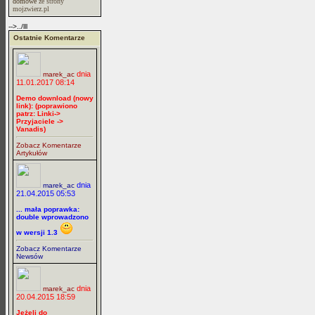
domowe
ze strony
mojzwierz.pl
-->../lll
Ostatnie Komentarze
dnia
marek_ac
11.01.2017 08:14
Demo download (nowy
link): (poprawiono
patrz: Linki->
Przyjaciele ->
Vanadis)
Zobacz Komentarze
Artykułów
dnia
marek_ac
21.04.2015 05:53
... mała poprawka:
double wprowadzono
w wersji 1.3
Zobacz Komentarze
Newsów
dnia
marek_ac
20.04.2015 18:59
Jeżeli do