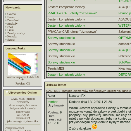
TECHNI
Jestem kompletnie zielony
ABAQUS
Nawigacja
PRACA w CAE, oferty "biznesowe"
Pomoc pr
Galeria
Forum
Jestem kompletnie zielony
ABAQUS 
Download
Artykuły
Jestem kompletnie zielony
WSTĘPN
FAQ
Linki
PRACA w CAE, oferty "biznesowe"
Szkoleni
Zasoby wiedzy
Kontakt
Sprawy studenckie
OPTYMA
Szukaj
Sprawy studenckie
comsol h
Losowa Fotka
Sprawy studenckie
ABAQU
Sprawy studenckie
Potrzeb
Sprawy studenckie
SolidWor
Teoria MES
Kwanto
Jestem kompletnie zielony
DEFOR
Wartość naprężeń H-M-H At
Z1
Problem Oli
Zobacz Temat
CAD, MES -metoda elementów skończonych,obliczenia inżynie
Użytkownicy Online
Autor
Nastran FX
CAD, MES -metoda
tombar
Dodane dnia 12/12/2011 21:30
elementów
skończonych,obliczenia
Użytkownik
Witam. Jestem naprawdę zielony w temacie N
inżynierskie i metody
muszę wykonać do szkoły projekt belki z u
numeryczne
Postów:
9
WITAMY:
podpory i siły, przekrój i materiał, ale ca
Data
adrian24024
należy po kolei dodawać, żeby na koniec zos
rejestracji:
jako nowego użytkownika.
przykładowym projektem to byłbym bardzo
12.12.11
Zarejestrowanch
Z góry dziękuję