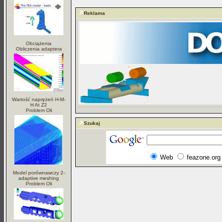
Reklama
Obciążenia
Obliczenia adaptera
Wartość naprężeń H-M-
H At Z2
Problem Oli
Szukaj
Web
feazone.org
Model porównawczy 2-
adaptive meshing
Problem Oli