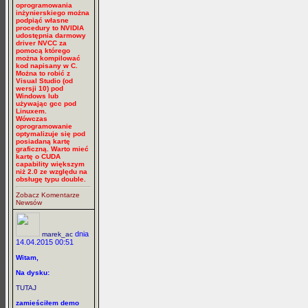
oprogramowania
inżynierskiego można
podpiąć własne
procedury to NVIDIA
udostępnia darmowy
driver NVCC za
pomocą którego
można kompilować
kod napisany w C.
Można to robić z
Visual Studio (od
wersji 10) pod
Windows lub
używając gcc pod
Linuxem.
Wówczas
oprogramowanie
optymalizuje się pod
posiadaną kartę
graficzną. Warto mieć
kartę o CUDA
capability większym
niż 2.0 ze względu na
obsługę typu double.
Zobacz Komentarze
Newsów
dnia
marek_ac
14.04.2015 00:51
Witam,
Na dysku:
TUTAJ
zamieściłem demo