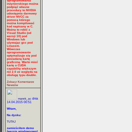
oprogramowania
inżynierskiego można
podpiąć własne
procedury to NVIDIA
udostępnia darmowy
driver NVCC za
pomocą którego
można kompilować
kod napisany w C.
Można to robić z
Visual Studio (od
wersji 10) pod
Windows lub
używając gcc pod
Linuxem.
Wówczas
oprogramowanie
optymalizuje się pod
posiadaną kartę
graficzną. Warto mieć
kartę o CUDA
capability większym
niż 2.0 ze względu na
obsługę typu double.
Zobacz Komentarze
Newsów
dnia
marek_ac
14.04.2015 00:51
Witam,
Na dysku:
TUTAJ
zamieściłem demo
(wersję windowsową)