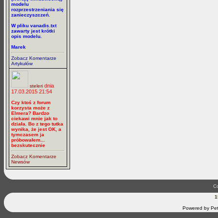
modelu
rozprzestrzeniania się
zanieczyszczeń.
W pliku vanadis.txt
zawarty jest krótki
opis modelu.
Marek
Zobacz Komentarze
Artykułów
dnia
steleri
17.03.2015 21:54
Czy ktoś z forum
korzysta może z
Elmera? Bardzo
ciekawi mnie jak to
działa. Bo z tego tutka
wynika, że jest OK, a
tymczasem ja
próbowałem...
bezskutecznie
Zobacz Komentarze
Newsów
Co
1
Powered by Pet