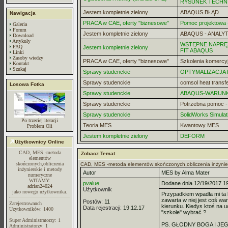
RYSUNEK TECHN
Jestem kompletnie zielony
ABAQUS BŁĄD
Nawigacja
PRACA w CAE, oferty "biznesowe"
Pomoc projektowa -
Galeria
Forum
Jestem kompletnie zielony
ABAQUS - ANALYT
Download
Artykuły
WSTĘPNE NAPRĘZ
FAQ
Jestem kompletnie zielony
FIT ABAQUS
Linki
Zasoby wiedzy
PRACA w CAE, oferty "biznesowe"
Szkolenia komercy
Kontakt
Szukaj
Sprawy studenckie
OPTYMALIZACJA
Sprawy studenckie
comsol heat transf
Losowa Fotka
Sprawy studenckie
ABAQUS-WARUN
Sprawy studenckie
Potrzebna pomoc 
Sprawy studenckie
SolidWorks Simulat
Po trzeciej iteracji
Teoria MES
Kwantowy MES
Problem Oli
Jestem kompletnie zielony
DEFORM
Użytkownicy Online
CAD, MES -metoda
Zobacz Temat
elementów
skończonych,obliczenia
CAD, MES -metoda elementów skończonych,obliczenia inżynie
inżynierskie i metody
Autor
MES by Alma Mater
numeryczne
WITAMY:
pvalue
Dodane dnia 12/19/2017 1
adrian24024
Użytkownik
jako nowego użytkownika.
Przypadkiem wpadła mi ta 
zawarta w niej jest coś wa
Postów:
11
Zarejestrowanch
kierunku. Kiedys ktoś na u
Data rejestracji:
19.12.17
Uzytkowników: 1400
"szkołe" wybrać ?
Super Administratorzy: 1
PS. GŁODNY BOGA I JEGO S
Administratorzy: 1