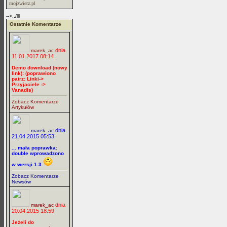
mojzwierz.pl
-->../lll
Ostatnie Komentarze
dnia
marek_ac
11.01.2017 08:14
Demo download (nowy
link): (poprawiono
patrz: Linki->
Przyjaciele ->
Vanadis)
Zobacz Komentarze
Artykułów
dnia
marek_ac
21.04.2015 05:53
... mała poprawka:
double wprowadzono
w wersji 1.3
Zobacz Komentarze
Newsów
dnia
marek_ac
20.04.2015 18:59
Jeżeli do