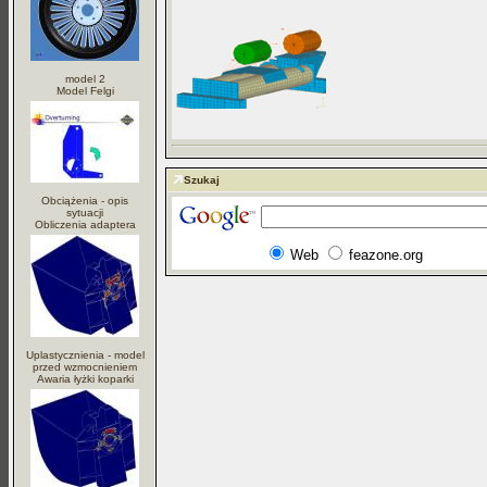
model 2
Model Felgi
Szukaj
Obciążenia - opis
sytuacji
Obliczenia adaptera
Web
feazone.org
Uplastycznienia - model
przed wzmocnieniem
Awaria łyżki koparki