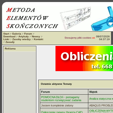
Start
:·
Galeria
:·
Forum
:·
Download
:·
Artykuły
:·
Newsy
:·
08/07/2026
Stosujemy pliki cookies
więcej...
Linki
:·
Zasoby wiedzy
:·
Kontakt
04:37:19
:·
Zasady
Reklama
Ostatnie aktywne Tematy
Forum
Wątek
POMOCNA DŁOń - pomagamy
Analiza statyczna
studentom rozwiązywać zadania
Jestem kompletnie zielony
ABAQUS PROBLE
OBLICZENIA WYT
Ogłoszenia i newsy (branża CAE)