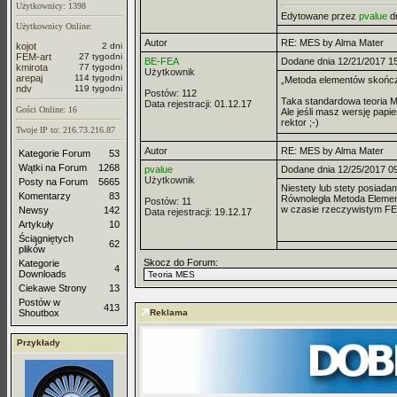
Użytkownicy: 1398
Edytowane przez
pvalue
dn
Użytkownicy Online:
Autor
RE: MES by Alma Mater
kojot
2 dni
FEM-art
27 tygodni
BE-FEA
Dodane dnia 12/21/2017 1
kmirota
77 tygodni
Użytkownik
arepaj
114 tygodni
„Metoda elementów skończ
ndv
119 tygodni
Postów:
112
Taka standardowa teoria M
Data rejestracji:
01.12.17
Gości Online: 16
Ale jeśli masz wersję papi
rektor ;-)
Twoje IP to: 216.73.216.87
Autor
RE: MES by Alma Mater
Kategorie Forum
53
Wątki na Forum
1268
pvalue
Dodane dnia 12/25/2017 0
Użytkownik
Posty na Forum
5665
Niestety lub stety posiada
Komentarzy
83
Równoległa Metoda Elemen
Postów:
11
w czasie rzeczywistym FEM
Newsy
142
Data rejestracji:
19.12.17
Artykuły
10
Ściągniętych
62
plików
Skocz do Forum:
Kategorie
4
Downloads
Ciekawe Strony
13
Postów w
413
Shoutbox
Reklama
Przykłady