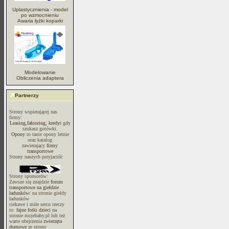
Uplastycznienia - model
po wzmocnieniu
Awaria łyżki koparki
Modelowanie
Obliczenia adaptera
Partnerzy
Strony wspierającej nas
firmy:
Leasing,faktoring, kredyt
gdy
szukasz gotówki.
Opony
to tanie opony letnie
oraz katalog
zawierający
firmy
transportowe
Strony naszych przyjaciół:
Strony sponsorów:
Zawsze się znajdzie
forum
transportowe na giełdzie
ładunków/
na stronie giełdy
ładunków
ciekawe i miłe sercu rzeczy
to:
fajne fotki dzieci
na
stronie mojebaby.pl lub też
warte obejrzenia
zwierzęta
domowe
ze strony