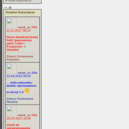
ze strony mojzwierz.pl
-->../lll
Ostatnie Komentarze
dnia
marek_ac
11.01.2017 08:14
Demo download (nowy
link): (poprawiono
patrz: Linki->
Przyjaciele ->
Vanadis)
Zobacz Komentarze
Artykułów
dnia
marek_ac
21.04.2015 05:53
... mała poprawka:
double wprowadzono
w wersji 1.3
Zobacz Komentarze
Newsów
dnia
marek_ac
20.04.2015 18:59
Jeżeli do
oprogramowania