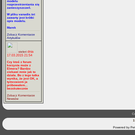
modelu
rozprzestrzeniania się
zanieczyszczeń.
W pliku vanadis.txt
zawarty jest krótki
opis modelu.
Marek
Zobacz Komentarze
Artykułów
dnia
steleri
17.03.2015 21:54
Czy ktoś z forum
korzysta może z
Elmera? Bardzo
ciekawi mnie jak to
działa. Bo z tego tutka
wynika, że jest OK, a
tymczasem ja
próbowałem...
bezskutecznie
Zobacz Komentarze
Newsów
Co
1
Powered by Pet