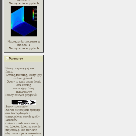
Naprężenia w płytach
Naprężenia tarczowe w
modelu 1
Naprężenia w płytach
Partnerzy
Strony wspierającej nas
firmy:
Leasing,faktoring, kredyt
gdy
szukasz gotówki.
Opony
to tanie opony letnie
oraz katalog
zawierający
firmy
transportowe
Strony naszych przyjaciół:
Strony sponsorów:
Zawsze się znajdzie
spedycje
oraz trochę danych o
transporcie
na stronie giełdy
ładunków
ciekawe i miłe sercu rzeczy
to:
dziecko, dzieci
na stronie
mojebaby.pl lub też warte
obejrzenia
zdjęcia zwierzaków