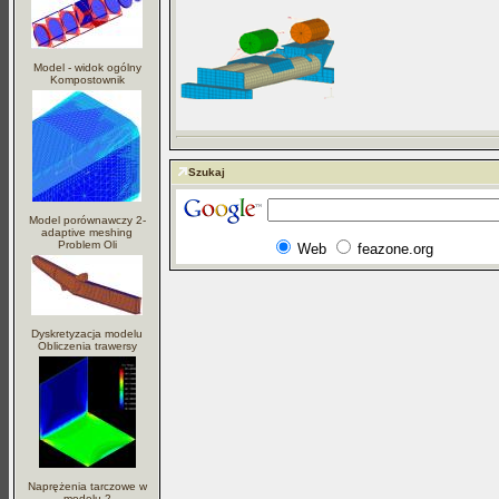
Model - widok ogólny
Kompostownik
Szukaj
Model porównawczy 2-
adaptive meshing
Problem Oli
Web
feazone.org
Dyskretyzacja modelu
Obliczenia trawersy
Naprężenia tarczowe w
modelu 2