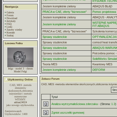
RYSUNEK TECHN
Jestem kompletnie zielony
ABAQUS BŁĄD
Nawigacja
PRACA w CAE, oferty "biznesowe"
Pomoc projektowa -
Galeria
Forum
Jestem kompletnie zielony
ABAQUS - ANALYT
Download
Artykuły
WSTĘPNE NAPRĘZ
FAQ
Jestem kompletnie zielony
FIT ABAQUS
Linki
Zasoby wiedzy
PRACA w CAE, oferty "biznesowe"
Szkolenia komercy
Kontakt
Szukaj
Sprawy studenckie
OPTYMALIZACJA
Sprawy studenckie
comsol heat transf
Losowa Fotka
Sprawy studenckie
ABAQUS-WARUN
Sprawy studenckie
Potrzebna pomoc 
Sprawy studenckie
SolidWorks Simulat
Teoria MES
Kwantowy MES
felga - model 3 - chrom
Jestem kompletnie zielony
DEFORM
Model Felgi
Zobacz Forum
Użytkownicy Online
CAD, MES -metoda elementów skończonych,obliczenia inżynie
CAD, MES -metoda
elementów
Str
skończonych,obliczenia
inżynierskie i metody
numeryczne
Tytuł
WITAMY:
adrian24024
Analiza wytrzymałościowa zderzaka
- (Strona:
1
2
)
jako nowego użytkownika.
Zarejestrowanch
Zgniot uszczelki gumowej
Uzytkowników: 1400