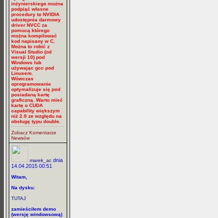
inżynierskiego można
podpiąć własne
procedury to NVIDIA
udostępnia darmowy
driver NVCC za
pomocą którego
można kompilować
kod napisany w C.
Można to robić z
Visual Studio (od
wersji 10) pod
Windows lub
używając gcc pod
Linuxem.
Wówczas
oprogramowanie
optymalizuje się pod
posiadaną kartę
graficzną. Warto mieć
kartę o CUDA
capability większym
niż 2.0 ze względu na
obsługę typu double.
Zobacz Komentarze
Newsów
dnia
marek_ac
14.04.2015 00:51
Witam,
Na dysku:
TUTAJ
zamieściłem demo
(wersję windowsową)