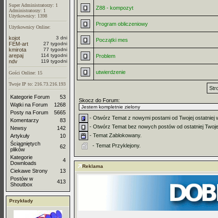
Super Administratorzy: 1
Z88 - kompozyt
Administratorzy: 1
Użytkownicy: 1398
Program obliczeniowy
Użytkownicy Online:
kojot
3 dni
Początki mes
FEM-art
27 tygodni
kmirota
77 tygodni
arepaj
114 tygodni
Problem
ndv
119 tygodni
utwierdzenie
Gości Online: 15
Twoje IP to: 216.73.216.193
Str
Kategorie Forum
53
Skocz do Forum:
Wątki na Forum
1268
Posty na Forum
5665
- Otwórz Temat z nowymi postami od Twojej ostatniej 
Komentarzy
83
- Otwórz Temat bez nowych postów od ostatniej Twojej
Newsy
142
- Temat Zablokowany.
Artykuły
10
Ściągniętych
- Temat Przyklejony.
62
plików
Kategorie
4
Downloads
Reklama
Ciekawe Strony
13
Postów w
413
Shoutbox
Przykłady