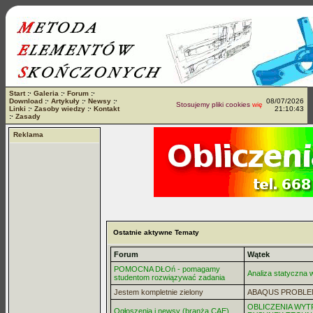
Start
:·
Galeria
:·
Forum
:·
Download
:·
Artykuły
:·
Newsy
:·
08/07/2026
Stosujemy pliki cookies
więcej...
Linki
:·
Zasoby wiedzy
:·
Kontakt
21:10:43
:·
Zasady
Reklama
Ostatnie aktywne Tematy
Forum
Wątek
POMOCNA DŁOń - pomagamy
Analiza statyczna
studentom rozwiązywać zadania
Jestem kompletnie zielony
ABAQUS PROBLE
OBLICZENIA WYT
Ogłoszenia i newsy (branża CAE)