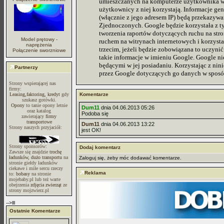
umieszczanych na komputerze użytkownika w 
użytkownicy z niej korzystają. Informacje ge
(włącznie z jego adresem IP) będą przekazyw
Zjednoczonych. Google będzie korzystała z ty
tworzenia raportów dotyczących ruchu na stro
Model prętowy -
ruchem na witrynach internetowych i korzyst
naprężenia
trzecim, jeżeli będzie zobowiązana to uczyni
Połączenie sworzniowe
takie informacje w imieniu Google. Google n
będącymi w jej posiadaniu.
Korzystając z nin
Partnerzy
przez Google dotyczących go danych w sposób
Strony wspierającej nas
firmy:
Leasing,faktoring, kredyt
gdy
Komentarze
szukasz gotówki.
Opony
to tanie opony letnie
Dum11
dnia 04.06.2013 05:26
oraz katalog
Podoba się
zawierający
firmy
transportowe
Dum11
dnia 04.06.2013 13:22
Strony naszych przyjaciół:
jest OK!
Strony sponsorów:
Dodaj komentarz
Zawsze się znajdzie
trochę
ładunków, dużo transportu
na
Zaloguj się, żeby móc dodawać komentarze.
stronie giełdy ładunków
ciekawe i miłe sercu rzeczy
Reklama
to:
bobasy
na stronie
mojebaby.pl lub też warte
obejrzenia
zdjęcia zwierząt
ze
strony mojzwierz.pl
-->lll
Ostatnie Komentarze