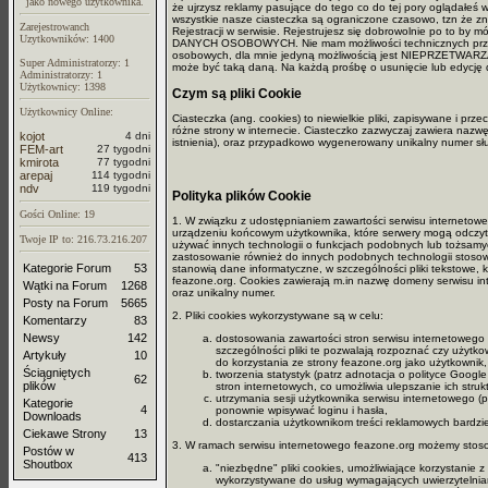
jako nowego użytkownika.
że ujrzysz reklamy pasujące do tego co do tej pory oglądałeś w
wszystkie nasze ciasteczka są ograniczone czasowo, tzn że z
Zarejestrowanch
Rejestracji w serwisie. Rejestrujesz się dobrowolnie po to 
Uzytkowników: 1400
DANYCH OSOBOWYCH. Nie mam możliwości technicznych przerob
osobowych, dla mnie jedyną możliwością jest NIEPRZETWARZANI
Super Administratorzy: 1
może być taką daną. Na każdą prośbę o usunięcie lub edycję 
Administratorzy: 1
Użytkownicy: 1398
Czym są pliki Cookie
Użytkownicy Online:
Ciasteczka (ang. cookies) to niewielkie pliki, zapisywane i 
różne strony w internecie. Ciasteczko zazwyczaj zawiera nazwę 
kojot
4 dni
istnienia), oraz przypadkowo wygenerowany unikalny numer służą
FEM-art
27 tygodni
kmirota
77 tygodni
arepaj
114 tygodni
ndv
119 tygodni
Polityka plików Cookie
Gości Online: 19
1. W związku z udostępnianiem zawartości serwisu internetoweg
urządzeniu końcowym użytkownika, które serwery mogą odczyt
Twoje IP to: 216.73.216.207
używać innych technologii o funkcjach podobnych lub tożsamy
zastosowanie również do innych podobnych technologii stosowa
Kategorie Forum
53
stanowią dane informatyczne, w szczególności pliki tekstowe
feazone.org. Cookies zawierają m.in nazwę domeny serwisu i
Wątki na Forum
1268
oraz unikalny numer.
Posty na Forum
5665
2. Pliki cookies wykorzystywane są w celu:
Komentarzy
83
Newsy
142
dostosowania zawartości stron serwisu internetowego d
szczególności pliki te pozwalają rozpoznać czy użytko
Artykuły
10
do korzystania ze strony feazone.org jako użytkownik,
Ściągniętych
tworzenia statystyk (patrz adnotacja o polityce Google
62
plików
stron internetowych, co umożliwia ulepszanie ich strukt
utrzymania sesji użytkownika serwisu internetowego (p
Kategorie
4
ponownie wpisywać loginu i hasła,
Downloads
dostarczania użytkownikom treści reklamowych bardzi
Ciekawe Strony
13
3. W ramach serwisu internetowego feazone.org możemy stoso
Postów w
413
Shoutbox
"niezbędne" pliki cookies, umożliwiające korzystanie 
wykorzystywane do usług wymagających uwierzytelnia