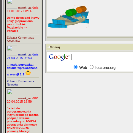
dnia
marek_ac
11.01.2017 08:14
Demo download (nowy
link): (poprawiono
patrz: Linki->
Przyjaciele ->
Vanadis)
Zobacz Komentarze
Artykułów
Szukaj
dnia
marek_ac
21.04.2015 05:53
... mała poprawka:
Web
feazone.org
double wprowadzono
w wersji 1.3
Zobacz Komentarze
Newsów
dnia
marek_ac
20.04.2015 18:59
Jeżeli do
oprogramowania
inżynierskiego można
podpiąć własne
procedury to NVIDIA
udostępnia darmowy
driver NVCC za
pomocą którego