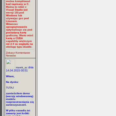
można kompilować
kod napisany w C.
Można to robić z
Visual Studio (od
wersji 10) pod
Windows lub
używając gcc pod
Linuxem.
Wówczas
oprogramowanie
optymalizuje się pod
posiadaną kartę
graficzną. Warto mieć
kartę o CUDA
capability większym
niż 2.0 ze względu na
obsługę typu double.
Zobacz Komentarze
Newsów
dnia
marek_ac
14.04.2015 00:51
Witam,
Na dysku:
TUTAJ
zamieściłem demo
(wersję windowsową)
modelu
rozprzestrzeniania się
zanieczyszczeń.
W pliku vanadis.txt
zawarty jest krótki