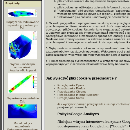
pliki cookies służące do zapewnienia bezpieczeństwa
Przykłady
serwisu,
pliki cookies, umożliwiające zbieranie informacji o spo
"funkcjonalne" pliki cookies, umożliwiające "zapamięt
w zakresie wybranego języka lub regionu, z którego poc
"reklamowe" pliki cookies, umożliwiające dostarczani
Naprężenia redukowane
4. W wielu przypadkach oprogramowanie służące do przeglądan
w przekroju podłużnym
przechowywanie plików cookies w urządzeniu końcowym użytk
Ząb
dotyczących plików cookies. Ustawienia te mogą zostać zmien
w ustawieniach przeglądarki internetowej bądź informować o 
Szczegółowe informacje o możliwości i sposobach obsługi plik
Niedokonanie zmiany ustawień w zakresie cookies oznacza, 
przechowywać informacje w urządzeniu końcowym użytkownika i
5. Wyłączenie stosowania cookies może spowodować utrudnieni
szczególności wymagających logowania. Wyłączenie opcji przyj
zamieszczanych w serwisie internetowym feazone.org z zastrz
6. Pliki cookies mogą być zamieszczane w urządzeniu końcow
Wyniki – model po
współpracujących z serwisem reklamodawców, firmy badawcze o
wzmocnieniu
Awaria łyżki koparki
Jak wyłączyć pliki cookie w przeglądarce ?
Przeglądarka Opera
Przeglądarka Firefox
Przeglądarka Chrome
Przeglądarka Internet Explorer
Przeglądarka Safari
Naprężenia we wkładzie
Ząb
Jak wyczyścić pamięć przeglądarki i usunąć cookies (c
przejrzanych stronach.
PolitykaGoogle Analitycs
Niniejsza witryna internetowa korzysta z Goog
Model pełny -
udostępnianej przez Google, Inc. (“Google”).
naprężenia
Połączenie sworzniowe