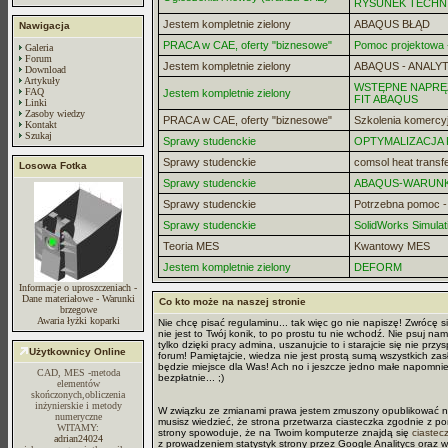
RYSUNEK TECHN
Jestem kompletnie zielony
ABAQUS BŁĄD
Nawigacja
PRACA w CAE, oferty "biznesowe"
Pomoc projektowa -
Galeria
Forum
Jestem kompletnie zielony
ABAQUS - ANALYT
Download
Artykuły
WSTĘPNE NAPRĘZ
FAQ
Jestem kompletnie zielony
FIT ABAQUS
Linki
Zasoby wiedzy
PRACA w CAE, oferty "biznesowe"
Szkolenia komercy
Kontakt
Szukaj
Sprawy studenckie
OPTYMALIZACJA
Sprawy studenckie
comsol heat transf
Losowa Fotka
Sprawy studenckie
ABAQUS-WARUN
Sprawy studenckie
Potrzebna pomoc 
Sprawy studenckie
SolidWorks Simulat
Teoria MES
Kwantowy MES
Jestem kompletnie zielony
DEFORM
Informacje o uproszczeniach -
Dane materiałowe - Warunki
Co kto może na naszej stronie
brzegowe
Awaria łyżki koparki
Nie chcę pisać regulaminu... tak więc go nie napiszę! Zwrócę si
nie jest to Twój konik, to po prostu tu nie wchodź. Nie psuj n
tylko dzięki pracy admina, uszanujcie to i starajcie się nie przys
Użytkownicy Online
forum! Pamiętajcie, wiedza nie jest prostą sumą wszystkich za
będzie miejsce dla Was! Ach no i jeszcze jedno małe napomnieni
CAD, MES -metoda
bezpłatnie... ;)
elementów
skończonych,obliczenia
inżynierskie i metody
W związku ze zmianami prawa jestem zmuszony opublikować
numeryczne
musisz wiedzieć, że strona przetwarza ciasteczka zgodnie z pon
WITAMY:
strony spowoduje, że na Twoim komputerze znajdą się
ciastec
adrian24024
z prowadzeniem statystyk strony przez Google Analitycs oraz 