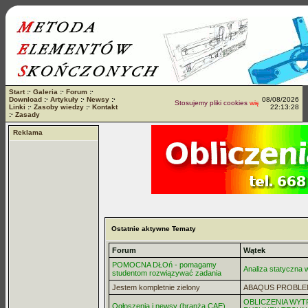
Start
:·
Galeria
:·
Forum
:·
Download
:·
Artykuły
:·
Newsy
:·
08/08/2026
Stosujemy pliki cookies
więcej...
Linki
:·
Zasoby wiedzy
:·
Kontakt
22:13:28
:·
Zasady
Reklama
Ostatnie aktywne Tematy
Forum
Wątek
POMOCNA DŁOń - pomagamy
Analiza statyczna
studentom rozwiązywać zadania
Jestem kompletnie zielony
ABAQUS PROBLE
OBLICZENIA WYT
Ogłoszenia i newsy (branża CAE)