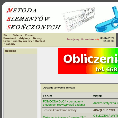
Start
:·
Galeria
:·
Forum
:·
Download
:·
Artykuły
:·
Newsy
:·
08/07/2026
Stosujemy pliki cookies
więcej...
Linki
:·
Zasoby wiedzy
:·
Kontakt
05:38:03
:·
Zasady
Reklama
Ostatnie aktywne Tematy
Forum
Wątek
POMOCNA DŁOń - pomagamy
Analiza statyczna
studentom rozwiązywać zadania
Jestem kompletnie zielony
ABAQUS PROBLE
OBLICZENIA WYT
Ogłoszenia i newsy (branża CAE)