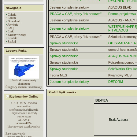
RYSUNEK TECHN
Jestem kompletnie zielony
ABAQUS BŁĄD
Nawigacja
PRACA w CAE, oferty "biznesowe"
Pomoc projektowa -
Galeria
Forum
Jestem kompletnie zielony
ABAQUS - ANALYT
Download
Artykuły
WSTĘPNE NAPRĘZ
FAQ
Jestem kompletnie zielony
FIT ABAQUS
Linki
Zasoby wiedzy
PRACA w CAE, oferty "biznesowe"
Szkolenia komercy
Kontakt
Szukaj
Sprawy studenckie
OPTYMALIZACJA
Sprawy studenckie
comsol heat transf
Losowa Fotka
Sprawy studenckie
ABAQUS-WARUN
Sprawy studenckie
Potrzebna pomoc 
Sprawy studenckie
SolidWorks Simulat
Teoria MES
Kwantowy MES
Podział na elementy
Jestem kompletnie zielony
DEFORM
skończone
Ślizgowy element konstrukcji
Profil Użytkownika
Użytkownicy Online
BE-FEA
CAD, MES -metoda
elementów
skończonych,obliczenia
inżynierskie i metody
numeryczne
Brak Avatara
WITAMY:
adrian24024
jako nowego użytkownika.
Zarejestrowanch
Uzytkowników: 1400