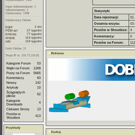
Super Administratorzy: 1
Administratorzy: 1
Statystyki
Użytkownicy: 1398
Data rejestracji:
01.
Użytkownicy Online:
Ostatnia wizyta:
03.
kojot
2 dni
Postów w Shoutbox:
4
FEM-art
27 tygodni
kmirota
77 tygodni
Komentarzy:
0
arepaj
114 tygodni
ndv
119 tygodni
Postów na Forum:
11
Gości Online: 21
Reklama
Twoje IP to: 216.73.216.82
Kategorie Forum
53
Wątki na Forum
1268
Posty na Forum
5665
Komentarzy
83
Newsy
142
Artykuły
10
Ściągniętych
62
plików
Kategorie
4
Downloads
Ciekawe Strony
13
Postów w
413
Shoutbox
Przykłady
Szukaj