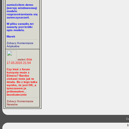
zamieściłem demo
(wersję windowsową)
modelu
rozprzestrzeniania się
zanieczyszczeń.
W pliku vanadis.txt
zawarty jest krótki
opis modelu.
Marek
Zobacz Komentarze
Artykułów
dnia
steleri
17.03.2015 21:54
Czy ktoś z forum
korzysta może z
Elmera? Bardzo
ciekawi mnie jak to
działa. Bo z tego tutka
wynika, że jest OK, a
tymczasem ja
próbowałem...
bezskutecznie
Zobacz Komentarze
Newsów
Co
1