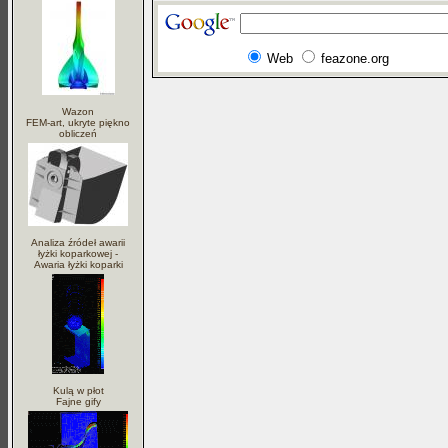
Web
feazone.org
Wazon
FEM-art, ukryte piękno
obliczeń
Analiza źródeł awarii
łyżki koparkowej -
Awaria łyżki koparki
Kulą w płot
Fajne gify