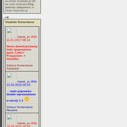
na stronie mojebaby.pl lub
też warte obejrzenia
Blog
poeivony transportowi
ze
strony mojzwierz.pl
-->lll
Ostatnie Komentarze
dnia
marek_ac
11.01.2017 08:14
Demo download (nowy
link): (poprawiono
patrz: Linki->
Przyjaciele ->
Vanadis)
Zobacz Komentarze
Artykułów
dnia
marek_ac
21.04.2015 05:53
... mała poprawka:
double wprowadzono
w wersji 1.3
Zobacz Komentarze
Newsów
dnia
marek_ac
20.04.2015 18:59