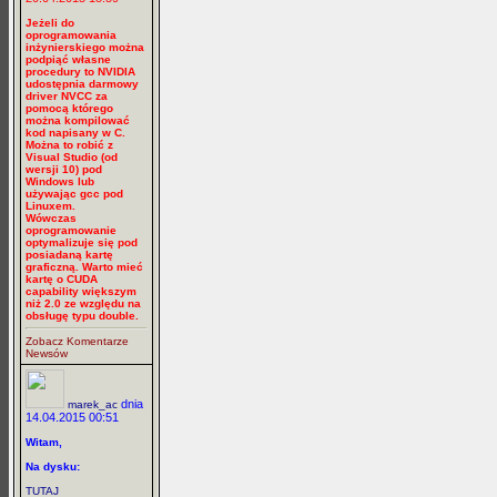
Jeżeli do
oprogramowania
inżynierskiego można
podpiąć własne
procedury to NVIDIA
udostępnia darmowy
driver NVCC za
pomocą którego
można kompilować
kod napisany w C.
Można to robić z
Visual Studio (od
wersji 10) pod
Windows lub
używając gcc pod
Linuxem.
Wówczas
oprogramowanie
optymalizuje się pod
posiadaną kartę
graficzną. Warto mieć
kartę o CUDA
capability większym
niż 2.0 ze względu na
obsługę typu double.
Zobacz Komentarze
Newsów
dnia
marek_ac
14.04.2015 00:51
Witam,
Na dysku:
TUTAJ