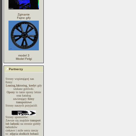
Zginanie
Fajne gify
model 3
Model Felgi
Partnerzy
Strony wspierającej nas
firmy:
Leasing,faktoring, kredyt
gdy
szukasz gotówki.
Opony
to tanie opony letnie
oraz katalog
zawierający
firmy
transportowe
Strony naszych przyjaciół:
Strony sponsorów:
Zawsze się znajdzie
transport
lub ładunki
na stronie giełdy
ładunków
ciekawe i miłe sercu rzeczy
to:
zdjęcia słodkich bobasó