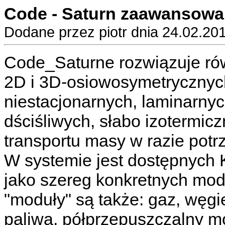
Code - Saturn zaawansowan
Dodane przez piotr dnia 24.02.20
Code_Saturne rozwiązuje ró
2D i 3D-osiowosymetrycznych
niestacjonarnych, laminarnych
dściśliwych, słabo izotermic
transportu masy w razie potr
W systemie jest dostępnych K
jako szereg konkretnych mod
"moduły" są także: gaz, węgie
paliwa, półprzepuszczalny m