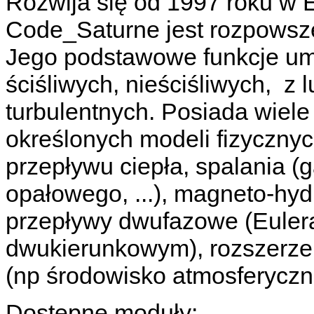
Rozwija się od 1997 roku w E
Code_Saturne jest rozpowsz
Jego podstawowe funkcje um
ściśliwych, nieściśliwych, z
turbulentnych. Posiada wiel
określonych modeli fizycznych
przepływu ciepła, spalania (g
opałowego, ...), magneto-hyd
przepływy dwufazowe (Euler
dwukierunkowym
), rozszerz
(np środowisko atmosferyczn
Dostępne moduły: