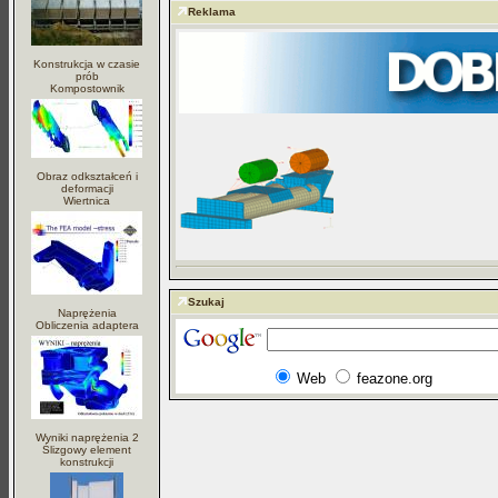
Reklama
Konstrukcja w czasie
prób
Kompostownik
Obraz odkształceń i
deformacji
Wiertnica
Szukaj
Naprężenia
Obliczenia adaptera
Web
feazone.org
Wyniki naprężenia 2
Ślizgowy element
konstrukcji