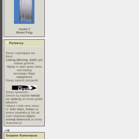
model 2
Model Felgi
Partnerzy
Strony wspierającej nas
firmy:
Leasing,faktoring, kredyt
gdy
szukasz gotówki.
Opony
to tanie opony letnie
oraz katalog
zawierający
firmy
transportowe
Strony naszych przyjaciół:
Strony sponsorów:
Zawsze się znajdzie
ładunki
czy spedycję
na stronie giełdy
ładunków
ciekawe i miłe sercu rzeczy
to:
fotki dzieci, bobasy
na
stronie mojebaby.pl lub też
warte obejrzenia
zdjęcia
zwierząt domowych
ze strony
mojzwierz.pl
-->lll
Ostatnie Komentarze