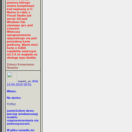
pomocą którego
można kompilować
kod napisany w C.
Można to robić z
Visual Studio (od
wersji 10) pod
Windows lub
używając gcc pod
Linuxem.
Wówczas
oprogramowanie
optymalizuje się pod
posiadaną kartę
graficzną. Warto mieć
kartę o CUDA
capability większym
niż 2.0 ze względu na
obsługę typu double.
Zobacz Komentarze
Newsów
dnia
marek_ac
14.04.2015 00:51
Witam,
Na dysku:
TUTAJ
zamieściłem demo
(wersję windowsową)
modelu
rozprzestrzeniania się
zanieczyszczeń.
W pliku vanadis.txt