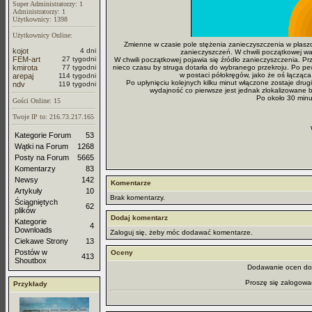
Super Administratorzy: 1
Administratorzy: 1
Użytkownicy: 1398
Użytkownicy Online:
Zmienne w czasie pole stężenia zanieczyszczenia w płaszc
kojot
4 dni
zanieczyszczeń. W chwili początkowej wa
FEM-art
27 tygodni
W chwili początkowej pojawia się źródło zanieczyszczenia. Prz
kmirota
77 tygodni
nieco czasu by struga dotarła do wybranego przekroju. Po pew
w postaci półokręgów, jako że oś łącząca
arepaj
114 tygodni
Po upłynięciu kolejnych kilku minut włączone zostaje drug
ndv
119 tygodni
wydajność co pierwsze jest jednak zlokalizowane bl
Po około 30 minu
Gości Online: 15
Twoje IP to: 216.73.217.165
Kategorie Forum
53
Wątki na Forum
1268
Posty na Forum
5665
Komentarzy
83
Newsy
142
Komentarze
Artykuły
10
Brak komentarzy.
Ściągniętych
62
plików
Dodaj komentarz
Kategorie
4
Downloads
Zaloguj się, żeby móc dodawać komentarze.
Ciekawe Strony
13
Postów w
Oceny
413
Shoutbox
Dodawanie ocen dos
Proszę się zalogowa
Przykłady