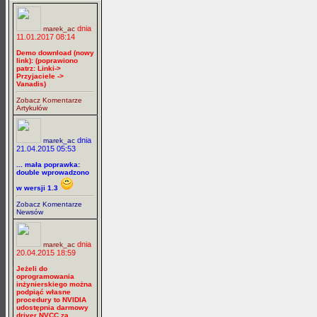
dnia
marek_ac
11.01.2017 08:14
Demo download (nowy
link): (poprawiono
patrz: Linki->
Przyjaciele ->
Vanadis)
Zobacz Komentarze
Artykułów
dnia
marek_ac
21.04.2015 05:53
... mała poprawka:
double wprowadzono
w wersji 1.3
Zobacz Komentarze
Newsów
dnia
marek_ac
20.04.2015 18:59
Jeżeli do
oprogramowania
inżynierskiego można
podpiąć własne
procedury to NVIDIA
udostępnia darmowy
driver NVCC za