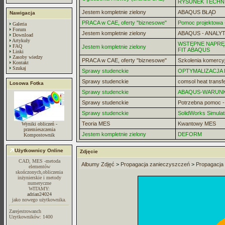
RYSUNEK TECHN
Jestem kompletnie zielony
ABAQUS BŁĄD
Nawigacja
PRACA w CAE, oferty "biznesowe"
Pomoc projektowa -
Galeria
Forum
Jestem kompletnie zielony
ABAQUS - ANALYT
Download
Artykuły
WSTĘPNE NAPRĘZ
FAQ
Jestem kompletnie zielony
FIT ABAQUS
Linki
Zasoby wiedzy
PRACA w CAE, oferty "biznesowe"
Szkolenia komercy
Kontakt
Szukaj
Sprawy studenckie
OPTYMALIZACJA
Sprawy studenckie
comsol heat transf
Losowa Fotka
Sprawy studenckie
ABAQUS-WARUN
Sprawy studenckie
Potrzebna pomoc 
Sprawy studenckie
SolidWorks Simulat
Teoria MES
Kwantowy MES
Wyniki obliczeń -
przemieszczenia
Jestem kompletnie zielony
DEFORM
Kompostownik
Użytkownicy Online
Zdjęcie
CAD, MES -metoda
Albumy Zdjęć
>
Propagacja zanieczyszczeń
>
Propagacja
elementów
skończonych,obliczenia
inżynierskie i metody
numeryczne
WITAMY:
adrian24024
jako nowego użytkownika.
Zarejestrowanch
Uzytkowników: 1400