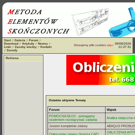
Start
:·
Galeria
:·
Forum
:·
Download
:·
Artykuły
:·
Newsy
:·
08/08/2026
Stosujemy pliki cookies
więcej...
Linki
:·
Zasoby wiedzy
:·
Kontakt
21:37:31
:·
Zasady
Reklama
Ostatnie aktywne Tematy
Forum
Wątek
POMOCNA DŁOń - pomagamy
Analiza statyczna
studentom rozwiązywać zadania
Jestem kompletnie zielony
ABAQUS PROBLE
OBLICZENIA WYT
Ogłoszenia i newsy (branża CAE)