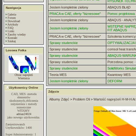
RYSUNEK TECHN
Jestem kompletnie zielony
ABAQUS BŁĄD
Nawigacja
PRACA w CAE, oferty "biznesowe"
Pomoc projektowa -
Galeria
Forum
Jestem kompletnie zielony
ABAQUS - ANALYT
Download
Artykuły
WSTĘPNE NAPRĘZ
FAQ
Jestem kompletnie zielony
FIT ABAQUS
Linki
Zasoby wiedzy
PRACA w CAE, oferty "biznesowe"
Szkolenia komercy
Kontakt
Szukaj
Sprawy studenckie
OPTYMALIZACJA
Sprawy studenckie
comsol heat transf
Losowa Fotka
Sprawy studenckie
ABAQUS-WARUN
Sprawy studenckie
Potrzebna pomoc 
Sprawy studenckie
SolidWorks Simulat
Teoria MES
Kwantowy MES
Obraz naprężeń
Wiertnica
Jestem kompletnie zielony
DEFORM
Użytkownicy Online
Zdjęcie
CAD, MES -metoda
elementów
Albumy Zdjęć
>
Problem Oli
>
Wartość naprężeń H-M-H At
skończonych,obliczenia
inżynierskie i metody
numeryczne
WITAMY:
adrian24024
jako nowego użytkownika.
Zarejestrowanch
Uzytkowników: 1400
Super Administratorzy: 1