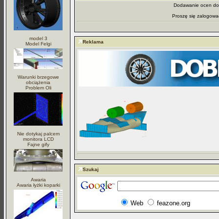
Dodawanie ocen dos
Proszę się zalogowa
model 3
Reklama
Model Felgi
Warunki brzegowe
obciążenia
Problem Oli
Nie dotykaj palcem
monitora LCD
Fajne gify
Szukaj
Awaria
Awaria łyżki koparki
Web
feazone.org