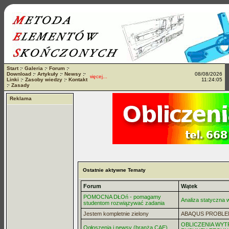
Start
:·
Galeria
:·
Forum
:·
Download
:·
Artykuły
:·
Newsy
:·
08/08/2026
Stosujemy pliki cookies
więcej...
Linki
:·
Zasoby wiedzy
:·
Kontakt
11:24:05
:·
Zasady
Reklama
Ostatnie aktywne Tematy
Forum
Wątek
POMOCNA DŁOń - pomagamy
Analiza statyczna
studentom rozwiązywać zadania
Jestem kompletnie zielony
ABAQUS PROBLE
OBLICZENIA WYT
Ogłoszenia i newsy (branża CAE)