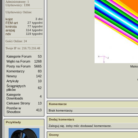
Administratorzy: 1
Użytkownicy: 1398
Użytkownicy Online:
kojot
3 dni
FEM-art
27 tygodni
kmirota
77 tygodni
arepaj
114 tygodni
ndv
119 tygodni
Gości Online: 24
Twoje IP to: 216.73.216.48
Kategorie Forum
53
Wątki na Forum
1268
Posty na Forum
5665
Maks
Komentarzy
83
Newsy
142
Artykuły
10
Ściągniętych
62
plików
Kategorie
4
Downloads
Ciekawe Strony
13
Komentarze
Postów w
413
Brak komentarzy.
Shoutbox
Dodaj komentarz
Przykłady
Zaloguj się, żeby móc dodawać komentarze.
Oceny