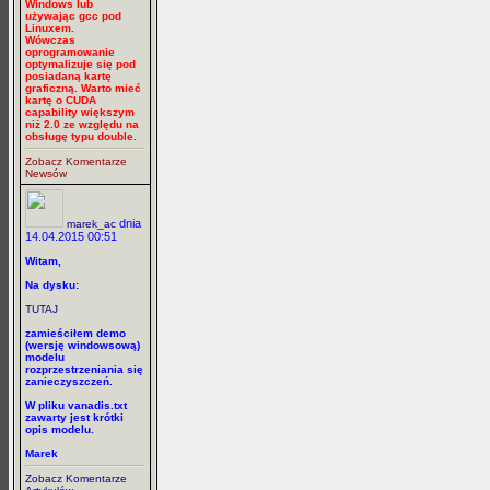
Windows lub
używając gcc pod
Linuxem.
Wówczas
oprogramowanie
optymalizuje się pod
posiadaną kartę
graficzną. Warto mieć
kartę o CUDA
capability większym
niż 2.0 ze względu na
obsługę typu double.
Zobacz Komentarze
Newsów
dnia
marek_ac
14.04.2015 00:51
Witam,
Na dysku:
TUTAJ
zamieściłem demo
(wersję windowsową)
modelu
rozprzestrzeniania się
zanieczyszczeń.
W pliku vanadis.txt
zawarty jest krótki
opis modelu.
Marek
Zobacz Komentarze