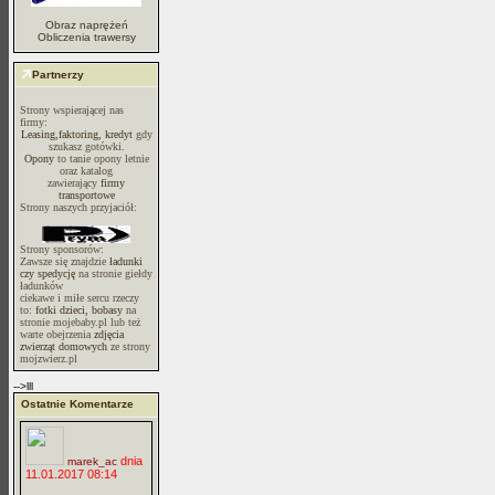
Obraz naprężeń
Obliczenia trawersy
Partnerzy
Strony wspierającej nas
firmy:
Leasing,faktoring, kredyt
gdy
szukasz gotówki.
Opony
to tanie opony letnie
oraz katalog
zawierający
firmy
transportowe
Strony naszych przyjaciół:
Strony sponsorów:
Zawsze się znajdzie
ładunki
czy spedycję
na stronie giełdy
ładunków
ciekawe i miłe sercu rzeczy
to:
fotki dzieci, bobasy
na
stronie mojebaby.pl lub też
warte obejrzenia
zdjęcia
zwierząt domowych
ze strony
mojzwierz.pl
-->lll
Ostatnie Komentarze
dnia
marek_ac
11.01.2017 08:14