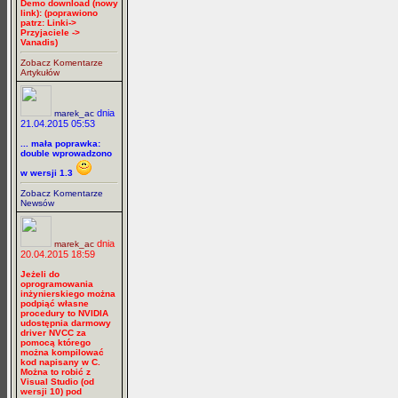
Demo download (nowy
link): (poprawiono
patrz: Linki->
Przyjaciele ->
Vanadis)
Zobacz Komentarze
Artykułów
dnia
marek_ac
21.04.2015 05:53
... mała poprawka:
double wprowadzono
w wersji 1.3
Zobacz Komentarze
Newsów
dnia
marek_ac
20.04.2015 18:59
Jeżeli do
oprogramowania
inżynierskiego można
podpiąć własne
procedury to NVIDIA
udostępnia darmowy
driver NVCC za
pomocą którego
można kompilować
kod napisany w C.
Można to robić z
Visual Studio (od
wersji 10) pod