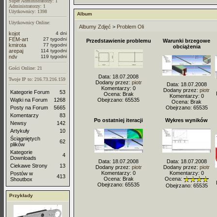
Super Administratorzy: 1
Administratorzy: 1
Użytkownicy: 1398
Album
Użytkownicy Online:
Albumy Zdjęć
>
Problem Oli
kojot
4 dni
FEM-art
27 tygodni
Przedstawienie problemu
Warunki brzegowe
kmirota
77 tygodni
obciążenia
arepaj
114 tygodni
ndv
119 tygodni
Gości Online: 21
Data: 18.07.2008
Twoje IP to: 216.73.216.159
Dodany przez:
piotr
Data: 18.07.2008
Komentarzy: 0
Dodany przez:
piotr
Kategorie Forum
53
Ocena: Brak
Komentarzy: 0
Wątki na Forum
1268
Obejrzano: 65535
Ocena: Brak
Posty na Forum
5665
Obejrzano: 65535
Komentarzy
83
Po ostatniej iteracji
Wykres wyników
Newsy
142
Artykuły
10
Ściągniętych
62
plików
Kategorie
4
Downloads
Data: 18.07.2008
Data: 18.07.2008
Ciekawe Strony
13
Dodany przez:
piotr
Dodany przez:
piotr
Komentarzy: 0
Komentarzy: 0
Postów w
413
Ocena: Brak
Ocena:
Shoutbox
Obejrzano: 65535
Obejrzano: 65535
Przykłady