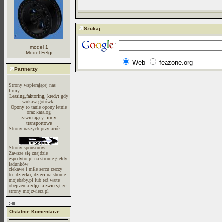
Szukaj
model 1
Model Felgi
Web
feazone.org
Partnerzy
Strony wspierającej nas
firmy:
Leasing,faktoring, kredyt
gdy
szukasz gotówki.
Opony
to tanie opony letnie
oraz katalog
zawierający
firmy
transportowe
Strony naszych przyjaciół:
Strony sponsorów:
Zawsze się znajdzie
espedytor.pl
na stronie giełdy
ładunków
ciekawe i miłe sercu rzeczy
to:
dziecko, dzieci
na stronie
mojebaby.pl lub też warte
obejrzenia
zdjęcia zwierząt
ze
strony mojzwierz.pl
-->lll
Ostatnie Komentarze