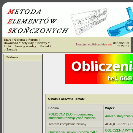
Start
:·
Galeria
:·
Forum
:·
Download
:·
Artykuły
:·
Newsy
:·
08/09/2026
Stosujemy pliki cookies
więcej...
Linki
:·
Zasoby wiedzy
:·
Kontakt
03:24:31
:·
Zasady
Reklama
Ostatnie aktywne Tematy
Forum
Wątek
POMOCNA DŁOń - pomagamy
Analiza statyczna
studentom rozwiązywać zadania
Jestem kompletnie zielony
ABAQUS PROBLE
OBLICZENIA WYT
Ogłoszenia i newsy (branża CAE)