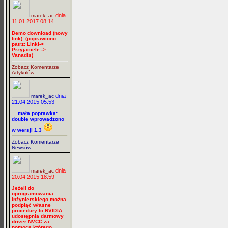
dnia
marek_ac
11.01.2017 08:14
Demo download (nowy
link): (poprawiono
patrz: Linki->
Przyjaciele ->
Vanadis)
Zobacz Komentarze
Artykułów
dnia
marek_ac
21.04.2015 05:53
... mała poprawka:
double wprowadzono
w wersji 1.3
Zobacz Komentarze
Newsów
dnia
marek_ac
20.04.2015 18:59
Jeżeli do
oprogramowania
inżynierskiego można
podpiąć własne
procedury to NVIDIA
udostępnia darmowy
driver NVCC za
pomocą którego