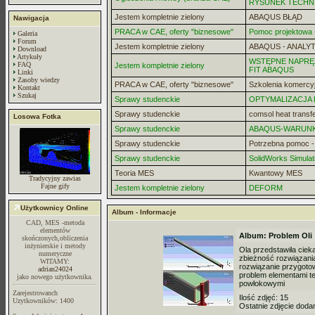
RYSUNEK TECHN
Jestem kompletnie zielony
ABAQUS BŁĄD
Nawigacja
PRACA w CAE, oferty "biznesowe"
Pomoc projektowa -
Galeria
Forum
Jestem kompletnie zielony
ABAQUS - ANALYT
Download
Artykuły
WSTĘPNE NAPRĘZ
FAQ
Jestem kompletnie zielony
FIT ABAQUS
Linki
Zasoby wiedzy
PRACA w CAE, oferty "biznesowe"
Szkolenia komercy
Kontakt
Szukaj
Sprawy studenckie
OPTYMALIZACJA
Sprawy studenckie
comsol heat transf
Losowa Fotka
Sprawy studenckie
ABAQUS-WARUN
Sprawy studenckie
Potrzebna pomoc 
Sprawy studenckie
SolidWorks Simulat
Teoria MES
Kwantowy MES
Tradycyjny zawias
Fajne gify
Jestem kompletnie zielony
DEFORM
Użytkownicy Online
Album - Informacje
CAD, MES -metoda
elementów
Album: Problem Oli
skończonych,obliczenia
inżynierskie i metody
Ola przedstawiła ciek
numeryczne
zbieżność rozwiązani
WITAMY:
rozwiązanie przygoto
adrian24024
problem elementami t
jako nowego użytkownika.
powłokowymi
Zarejestrowanch
Ilość zdjęć: 15
Uzytkowników: 1400
Ostatnie zdjęcie dod