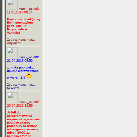
dnia
marek_ac
11.01.2017 08:14
Demo download (nowy
link): (poprawiono
patrz: Linki->
Przyjaciele ->
Vanadis)
Zobacz Komentarze
Artykułów
dnia
marek_ac
21.04.2015 05:53
... mała poprawka:
double wprowadzono
w wersji 1.3
Zobacz Komentarze
Newsów
dnia
marek_ac
20.04.2015 18:59
Jeżeli do
oprogramowania
inżynierskiego można
podpiąć własne
procedury to NVIDIA
udostępnia darmowy
driver NVCC za
pomocą którego