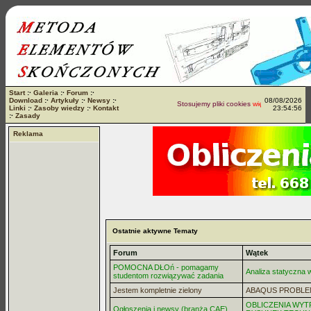
Start
:·
Galeria
:·
Forum
:·
Download
:·
Artykuły
:·
Newsy
:·
08/08/2026
Stosujemy pliki cookies
więcej...
Linki
:·
Zasoby wiedzy
:·
Kontakt
23:54:56
:·
Zasady
Reklama
Ostatnie aktywne Tematy
Forum
Wątek
POMOCNA DŁOń - pomagamy
Analiza statyczna
studentom rozwiązywać zadania
Jestem kompletnie zielony
ABAQUS PROBLE
OBLICZENIA WYT
Ogłoszenia i newsy (branża CAE)