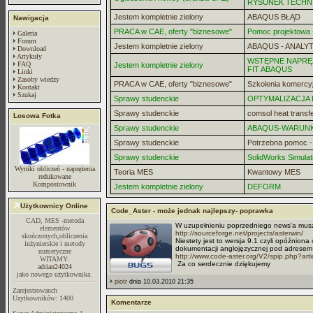
RYSUNEK TECHN
Jestem kompletnie zielony
ABAQUS BŁĄD
Nawigacja
PRACA w CAE, oferty "biznesowe"
Pomoc projektowa -
Galeria
Forum
Jestem kompletnie zielony
ABAQUS - ANALYT
Download
Artykuły
WSTĘPNE NAPRĘZ
FAQ
Jestem kompletnie zielony
FIT ABAQUS
Linki
Zasoby wiedzy
PRACA w CAE, oferty "biznesowe"
Szkolenia komercy
Kontakt
Szukaj
Sprawy studenckie
OPTYMALIZACJA
Sprawy studenckie
comsol heat transf
Losowa Fotka
Sprawy studenckie
ABAQUS-WARUN
Sprawy studenckie
Potrzebna pomoc 
Sprawy studenckie
SolidWorks Simulat
Wyniki obliczeń - naprężenia
Teoria MES
Kwantowy MES
redukowane
Kompostownik
Jestem kompletnie zielony
DEFORM
Użytkownicy Online
Code_Aster - może jednak najlepszy- poprawka
CAD, MES -metoda
W uzupełnieniu poprzedniego news'a musz
elementów
http://sourceforge.net/projects/asterwin/
skończonych,obliczenia
Niestety jest to wersja 9.1 czyli opóźnion
inżynierskie i metody
dokumentacji anglojęzycznej pod adresem
numeryczne
http://www.code-aster.org/V2/spip.php?arti
WITAMY:
Za co serdecznie dziękujemy
adrian24024
jako nowego użytkownika.
piotr
dnia 10.03.2010 21:35
Zarejestrowanch
Uzytkowników: 1400
Komentarze