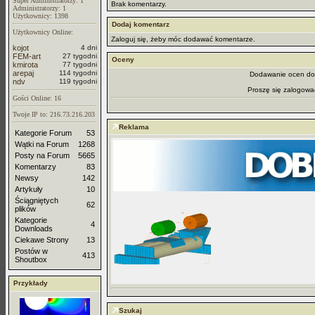
Super Administratorzy: 1
Brak komentarzy.
Administratorzy: 1
Użytkownicy: 1398
Dodaj komentarz
Użytkownicy Online:
Zaloguj się, żeby móc dodawać komentarze.
kojot
4 dni
FEM-art
27 tygodni
Oceny
kmirota
77 tygodni
arepaj
114 tygodni
Dodawanie ocen dos
ndv
119 tygodni
Proszę się zalogowa
Gości Online: 16
Twoje IP to: 216.73.216.203
Reklama
Kategorie Forum
53
Wątki na Forum
1268
Posty na Forum
5665
Komentarzy
83
Newsy
142
Artykuły
10
Ściągniętych
62
plików
Kategorie
4
Downloads
Ciekawe Strony
13
Postów w
413
Shoutbox
Przykłady
Szukaj