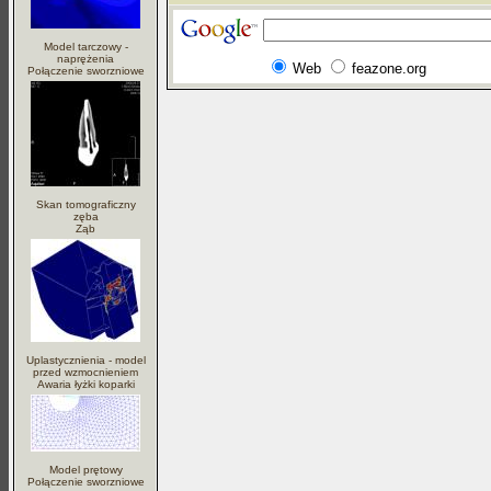
Model tarczowy -
naprężenia
Web
feazone.org
Połączenie sworzniowe
Skan tomograficzny
zęba
Ząb
Uplastycznienia - model
przed wzmocnieniem
Awaria łyżki koparki
Model prętowy
Połączenie sworzniowe