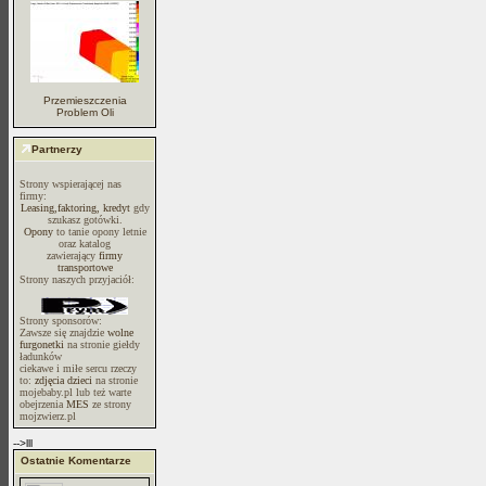
Przemieszczenia
Problem Oli
Partnerzy
Strony wspierającej nas
firmy:
Leasing,faktoring, kredyt
gdy
szukasz gotówki.
Opony
to tanie opony letnie
oraz katalog
zawierający
firmy
transportowe
Strony naszych przyjaciół:
Strony sponsorów:
Zawsze się znajdzie
wolne
furgonetki
na stronie giełdy
ładunków
ciekawe i miłe sercu rzeczy
to:
zdjęcia dzieci
na stronie
mojebaby.pl lub też warte
obejrzenia
MES
ze strony
mojzwierz.pl
-->lll
Ostatnie Komentarze