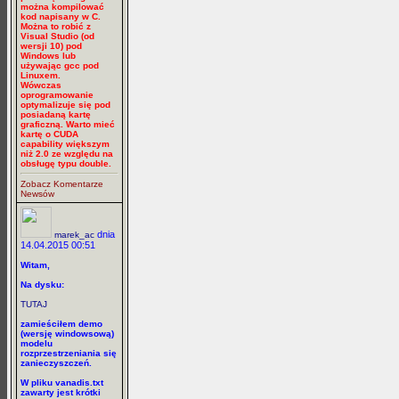
można kompilować
kod napisany w C.
Można to robić z
Visual Studio (od
wersji 10) pod
Windows lub
używając gcc pod
Linuxem.
Wówczas
oprogramowanie
optymalizuje się pod
posiadaną kartę
graficzną. Warto mieć
kartę o CUDA
capability większym
niż 2.0 ze względu na
obsługę typu double.
Zobacz Komentarze
Newsów
dnia
marek_ac
14.04.2015 00:51
Witam,
Na dysku:
TUTAJ
zamieściłem demo
(wersję windowsową)
modelu
rozprzestrzeniania się
zanieczyszczeń.
W pliku vanadis.txt
zawarty jest krótki