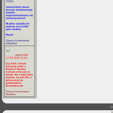
TUTAJ
zamieściłem demo
(wersję windowsową)
modelu
rozprzestrzeniania się
zanieczyszczeń.
W pliku vanadis.txt
zawarty jest krótki
opis modelu.
Marek
Zobacz Komentarze
Artykułów
dnia
steleri
17.03.2015 21:54
Czy ktoś z forum
korzysta może z
Elmera? Bardzo
ciekawi mnie jak to
działa. Bo z tego tutka
wynika, że jest OK, a
tymczasem ja
próbowałem...
bezskutecznie
Zobacz Komentarze
Newsów
Co
1