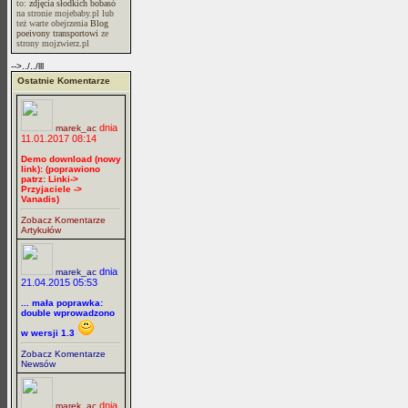
to:
zdjęcia słodkich bobasó
na stronie mojebaby.pl lub
też warte obejrzenia
Blog
poeivony transportowi
ze
strony mojzwierz.pl
-->../../lll
Ostatnie Komentarze
dnia
marek_ac
11.01.2017 08:14
Demo download (nowy
link): (poprawiono
patrz: Linki->
Przyjaciele ->
Vanadis)
Zobacz Komentarze
Artykułów
dnia
marek_ac
21.04.2015 05:53
... mała poprawka:
double wprowadzono
w wersji 1.3
Zobacz Komentarze
Newsów
dnia
marek_ac