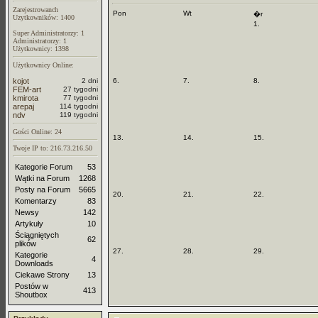
Zarejestrowanch
Pon
Wt
�r
Uzytkowników: 1400
1.
Super Administratorzy: 1
Administratorzy: 1
Użytkownicy: 1398
Użytkownicy Online:
kojot
2 dni
6.
7.
8.
FEM-art
27 tygodni
kmirota
77 tygodni
arepaj
114 tygodni
ndv
119 tygodni
Gości Online: 24
13.
14.
15.
Twoje IP to: 216.73.216.50
Kategorie Forum
53
Wątki na Forum
1268
Posty na Forum
5665
20.
21.
22.
Komentarzy
83
Newsy
142
Artykuły
10
Ściągniętych
62
plików
27.
28.
29.
Kategorie
4
Downloads
Ciekawe Strony
13
Postów w
413
Shoutbox