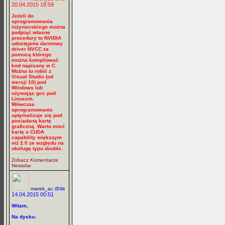
20.04.2015 18:59
Jeżeli do
oprogramowania
inżynierskiego można
podpiąć własne
procedury to NVIDIA
udostępnia darmowy
driver NVCC za
pomocą którego
można kompilować
kod napisany w C.
Można to robić z
Visual Studio (od
wersji 10) pod
Windows lub
używając gcc pod
Linuxem.
Wówczas
oprogramowanie
optymalizuje się pod
posiadaną kartę
graficzną. Warto mieć
kartę o CUDA
capability większym
niż 2.0 ze względu na
obsługę typu double.
Zobacz Komentarze
Newsów
dnia
marek_ac
14.04.2015 00:51
Witam,
Na dysku: