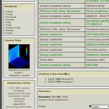
RYSUNEK TECHN
Jestem kompletnie zielony
ABAQUS BŁĄD
Nawigacja
PRACA w CAE, oferty "biznesowe"
Pomoc projektowa -
Galeria
Forum
Jestem kompletnie zielony
ABAQUS - ANALYT
Download
Artykuły
WSTĘPNE NAPRĘZ
FAQ
Jestem kompletnie zielony
FIT ABAQUS
Linki
Zasoby wiedzy
PRACA w CAE, oferty "biznesowe"
Szkolenia komercy
Kontakt
Szukaj
Sprawy studenckie
OPTYMALIZACJA
Sprawy studenckie
comsol heat transf
Losowa Fotka
Sprawy studenckie
ABAQUS-WARUN
Sprawy studenckie
Potrzebna pomoc 
Sprawy studenckie
SolidWorks Simulat
Teoria MES
Kwantowy MES
Jestem kompletnie zielony
DEFORM
Naprężenia tarczowe w
modelu 1
Urodziny w tym miesi�cu
Naprężenia w płytach
12.07.1983
Betonb15
23.07.1990
muzykant
Użytkownicy Online
CAD, MES -metoda
elementów
Kalendarz
skończonych,obliczenia
inżynierskie i metody
Kalendarz:
Miesi�c
|
Rok
numeryczne
Szukaj
|
Nowe wydarzenie
WITAMY:
adrian24024
Dzisiaj
jako nowego użytkownika.