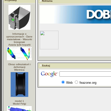
Przykłady
Reklama
Informacje o
uproszczeniach - Dane
materiałowe - Warunki
brzegowe
Awaria łyżki koparki
Obraz odkształceń i
Szukaj
deformacji
Wiertnica
Web
feazone.org
model 1
Model Felgi