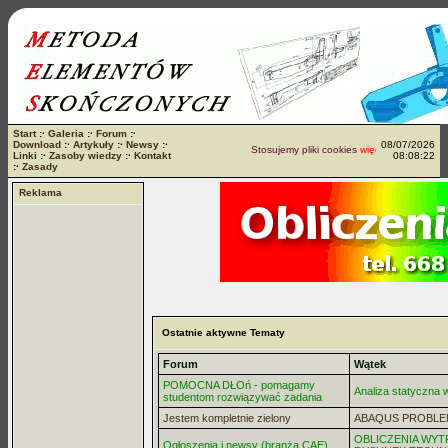
Start
:·
Galeria
:·
Forum
:·
Download
:·
Artykuły
:·
Newsy
:·
08/07/2026
Stosujemy pliki cookies
więcej...
Linki
:·
Zasoby wiedzy
:·
Kontakt
08:08:22
:·
Zasady
Reklama
Ostatnie aktywne Tematy
Forum
Wątek
POMOCNA DŁOń - pomagamy
Analiza statyczna
studentom rozwiązywać zadania
Jestem kompletnie zielony
ABAQUS PROBLE
OBLICZENIA WYT
Ogłoszenia i newsy (branża CAE)