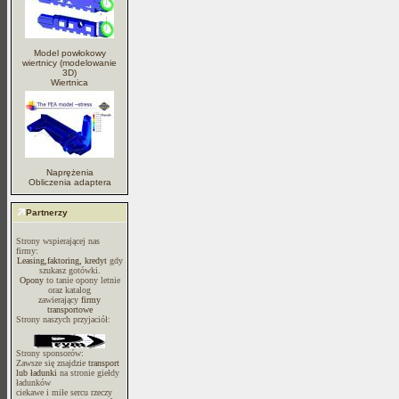
Model powłokowy
wiertnicy (modelowanie
3D)
Wiertnica
Naprężenia
Obliczenia adaptera
Partnerzy
Strony wspierającej nas
firmy:
Leasing,faktoring, kredyt
gdy
szukasz gotówki.
Opony
to tanie opony letnie
oraz katalog
zawierający
firmy
transportowe
Strony naszych przyjaciół:
Strony sponsorów:
Zawsze się znajdzie
transport
lub ładunki
na stronie giełdy
ładunków
ciekawe i miłe sercu rzeczy