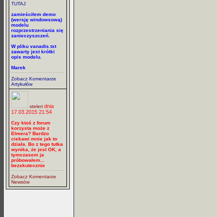
TUTAJ
zamieściłem demo
(wersję windowsową)
modelu
rozprzestrzeniania się
zanieczyszczeń.
W pliku vanadis.txt
zawarty jest krótki
opis modelu.
Marek
Zobacz Komentarze
Artykułów
dnia
steleri
17.03.2015 21:54
Czy ktoś z forum
korzysta może z
Elmera? Bardzo
ciekawi mnie jak to
działa. Bo z tego tutka
wynika, że jest OK, a
tymczasem ja
próbowałem...
bezskutecznie
Zobacz Komentarze
Newsów