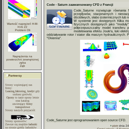
Code - Saturn zaawansowany CFD z Francji
Code_Saturne rozwiązuje równania 
przepływów, stacjonarnych i niestacj
dściśliwych, słabo izotermicznych lub n
W systemie jest dostępnych Kilka mod
Wartość naprężeń H-M-
fizycznych dostępnych jako "moduły" 
H At Z2
półprzepuszczalny model transferu 
Problem Oli
modelowania efektu Joule'a, łuki elekt
oddziaływanie rotor / stator dla maszyn hydraulicznych. 
"Okienna".
Naprężenia na
powierzchni zewnętrznej
zęba
Ząb
Partnerzy
Strony wspierającej nas
firmy:
Leasing,faktoring, kredyt
gdy
szukasz gotówki.
Opony
to tanie opony letnie
oraz katalog
zawierający
firmy
transportowe
Strony naszych przyjaciół:
Code_Saturne jest oprogramowaniem open source CFD.
Strony sponsorów:
Zawsze się znajdzie
ładunki
piotr
dnia 24
na stronie giełdy ładunków
Czytaj więcej
·
0 Koment