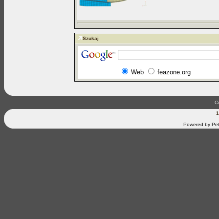
Szukaj
Web
feazone.org
C
1
Powered by Pet