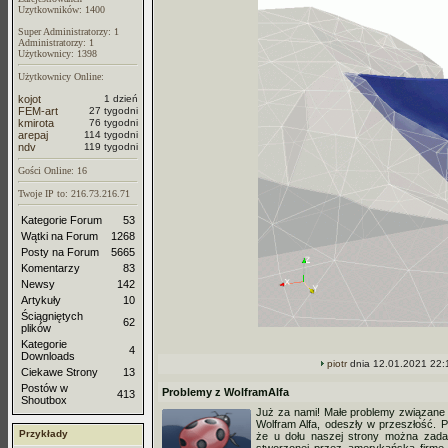
Uzytkowników: 1400
Super Administratorzy: 1
Administratorzy: 1
Użytkownicy: 1398
Użytkownicy Online:
kojot
1 dzień
FEM-art
27 tygodni
kmirota
76 tygodni
arepaj
114 tygodni
ndv
119 tygodni
Gości Online: 16
Twoje IP to: 216.73.216.71
Kategorie Forum
53
Wątki na Forum
1268
Posty na Forum
5665
Komentarzy
83
Newsy
142
Artykuły
10
Ściągniętych
62
plików
Kategorie
4
Downloads
piotr
dnia 12.01.2021 22:
Ciekawe Strony
13
Postów w
Problemy z WolframAlfa
413
Shoutbox
Już za nami! Małe problemy związane
Wolfram Alfa, odeszły w przeszłość.
Przykłady
że u dołu naszej strony można zad