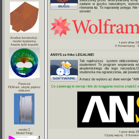
stworzonej przez amerykańską firmę
zadane w języku naturalnym, wykonuj
równania itp. To naprawdę potęga. Nie
stronie!
Analiza konstrukcji -
model dyskretny
piotr
dnia 10
Awaria łyżki koparki
0 Komentarzy
· 
ANSYS za friko LEGALNIE!
Tak najdroższy system obliczeniowy
studentem! To program wspierania ed
akademickiego dla tego narzędzia.O
studencka ma ograniczenia, ale powie
A masz do wyboru aż dwie wersjie "AI
Paszcza
Co zawierają te wersje i link do ściągania można znaleźć w
FEM-art, ukryte piękno
obliczeń
model 2
piotr
dnia 25
Model Felgi
Czytaj więcej
·
0 Koment