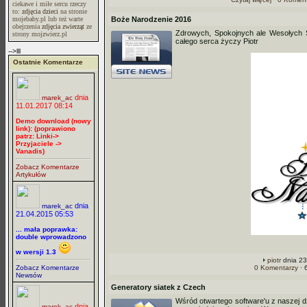
ciekawe i miłe sercu rzeczy
to:
zdjęcia dzieci
na stronie
mojebaby.pl lub też warte
Boże Narodzenie 2016
obejrzenia
zdjęcia zwierząt
ze
Zdrowych, Spokojnych ale Wesołych Ś
strony mojzwierz.pl
całego serca życzy Piotr
-->lll
Ostatnie Komentarze
dnia
marek_ac
11.01.2017 08:14
Demo download (nowy
link): (poprawiono
patrz: Linki->
Przyjaciele ->
Vanadis)
Zobacz Komentarze
Artykułów
dnia
marek_ac
21.04.2015 05:53
... mała poprawka:
double wprowadzono
w wersji 1.3
piotr
dnia 23
Zobacz Komentarze
0 Komentarzy
· 
Newsów
Generatory siatek z Czech
Wśród otwartego software'u z naszej 
dnia
marek_ac