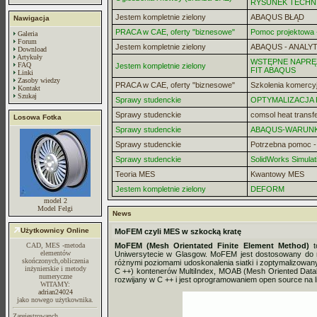
RYSUNEK TECHN
Jestem kompletnie zielony
ABAQUS BŁĄD
Nawigacja
PRACA w CAE, oferty "biznesowe"
Pomoc projektowa -
Galeria
Forum
Jestem kompletnie zielony
ABAQUS - ANALYT
Download
Artykuły
WSTĘPNE NAPRĘZ
FAQ
Jestem kompletnie zielony
FIT ABAQUS
Linki
Zasoby wiedzy
PRACA w CAE, oferty "biznesowe"
Szkolenia komercy
Kontakt
Szukaj
Sprawy studenckie
OPTYMALIZACJA
Sprawy studenckie
comsol heat transf
Losowa Fotka
Sprawy studenckie
ABAQUS-WARUN
Sprawy studenckie
Potrzebna pomoc 
Sprawy studenckie
SolidWorks Simulat
Teoria MES
Kwantowy MES
Jestem kompletnie zielony
DEFORM
model 2
Model Felgi
News
Użytkownicy Online
MoFEM czyli MES w szkocką kratę
CAD, MES -metoda
MoFEM (Mesh Orientated Finite Element Method)
t
elementów
Uniwersytecie w Glasgow. MoFEM jest dostosowany do r
skończonych,obliczenia
różnymi poziomami udoskonalenia siatki i zoptymalizowany
inżynierskie i metody
C ++) kontenerów MultiIndex, MOAB (Mesh Oriented Databas
numeryczne
rozwijany w C ++ i jest oprogramowaniem open source na 
WITAMY:
adrian24024
jako nowego użytkownika.
Zarejestrowanch