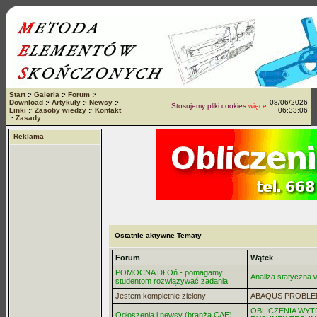
Start
:·
Galeria
:·
Forum
:·
Download
:·
Artykuły
:·
Newsy
:·
08/06/2026
Stosujemy pliki cookies
więcej...
Linki
:·
Zasoby wiedzy
:·
Kontakt
06:33:06
:·
Zasady
Reklama
Ostatnie aktywne Tematy
Forum
Wątek
POMOCNA DŁOń - pomagamy
Analiza statyczna
studentom rozwiązywać zadania
Jestem kompletnie zielony
ABAQUS PROBLE
OBLICZENIA WYT
Ogłoszenia i newsy (branża CAE)