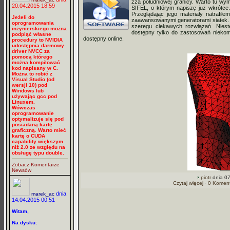
zza południowej granicy. Warto tu wy
20.04.2015 18:59
SIFEL, o którym napiszę już wkrótce.
Przeglądając jego materiały natrafił
Jeżeli do
zaawansowanymi generatorami siatek. Da
oprogramowania
szeregu ciekawych rozwiązań. Nieste
inżynierskiego można
dostępny tylko do zastosowań niekome
podpiąć własne
dostępny online.
procedury to NVIDIA
udostępnia darmowy
driver NVCC za
pomocą którego
można kompilować
kod napisany w C.
Można to robić z
Visual Studio (od
wersji 10) pod
Windows lub
używając gcc pod
Linuxem.
Wówczas
oprogramowanie
optymalizuje się pod
posiadaną kartę
graficzną. Warto mieć
kartę o CUDA
capability większym
niż 2.0 ze względu na
obsługę typu double.
Zobacz Komentarze
Newsów
piotr
dnia 07
Czytaj więcej
·
0 Koment
dnia
marek_ac
14.04.2015 00:51
Witam,
Na dysku: