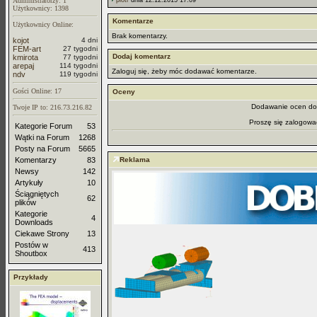
Administratorzy: 1
piotr
dnia 12.12.2015 17:09
Użytkownicy: 1398
Komentarze
Użytkownicy Online:
Brak komentarzy.
kojot
4 dni
FEM-art
27 tygodni
Dodaj komentarz
kmirota
77 tygodni
arepaj
114 tygodni
Zaloguj się, żeby móc dodawać komentarze.
ndv
119 tygodni
Gości Online: 17
Oceny
Dodawanie ocen dos
Twoje IP to: 216.73.216.82
Proszę się zalogowa
Kategorie Forum
53
Wątki na Forum
1268
Posty na Forum
5665
Komentarzy
83
Reklama
Newsy
142
Artykuły
10
Ściągniętych
62
plików
Kategorie
4
Downloads
Ciekawe Strony
13
Postów w
413
Shoutbox
Przykłady