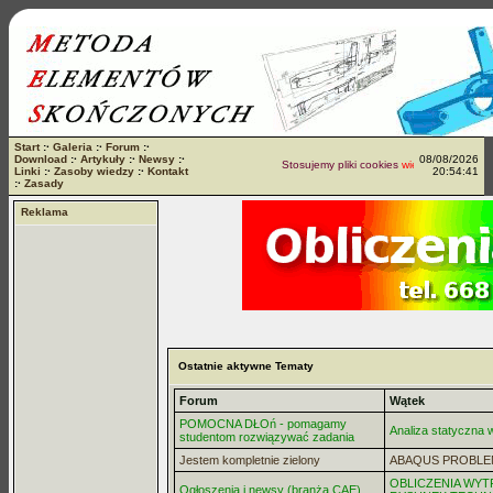
Start
:·
Galeria
:·
Forum
:·
Download
:·
Artykuły
:·
Newsy
:·
08/08/2026
Stosujemy pliki cookies
więcej...
Linki
:·
Zasoby wiedzy
:·
Kontakt
20:54:41
:·
Zasady
Reklama
Ostatnie aktywne Tematy
Forum
Wątek
POMOCNA DŁOń - pomagamy
Analiza statyczna
studentom rozwiązywać zadania
Jestem kompletnie zielony
ABAQUS PROBLE
OBLICZENIA WYT
Ogłoszenia i newsy (branża CAE)