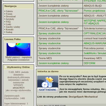
RYSUNEK TECHN
Jestem kompletnie zielony
ABAQUS BŁĄD
Nawigacja
PRACA w CAE, oferty "biznesowe"
Pomoc projektowa -
Galeria
Forum
Jestem kompletnie zielony
ABAQUS - ANALYT
Download
Artykuły
WSTĘPNE NAPRĘZ
FAQ
Jestem kompletnie zielony
FIT ABAQUS
Linki
Zasoby wiedzy
PRACA w CAE, oferty "biznesowe"
Szkolenia komercy
Kontakt
Szukaj
Sprawy studenckie
OPTYMALIZACJA
Sprawy studenckie
comsol heat transf
Losowa Fotka
Sprawy studenckie
ABAQUS-WARUN
Sprawy studenckie
Potrzebna pomoc 
Sprawy studenckie
SolidWorks Simulat
Model prętowy - naprężenia
Teoria MES
Kwantowy MES
Połączenie sworzniowe
Jestem kompletnie zielony
DEFORM
Użytkownicy Online
Iskierka za darmo
CAD, MES -metoda
elementów
Po co to wszystko? Ano po to byś kupowa
skończonych,obliczenia
Design Sparc'a electric doszła część 
inżynierskie i metody
zaprojketowanych wcześniej urządzeń e
numeryczne
razu więsz ile zapłacisz.
WITAMY:
adrian24024
Jest to niewątpliwie forma rekalmy. A
jako nowego użytkownika.
jak nie musisz mieć darmowego pełneg
Zarejestrowanch
Link do strony producenta:
DesignSpark Mechanical
Uzytkowników: 1400
Super Administratorzy: 1