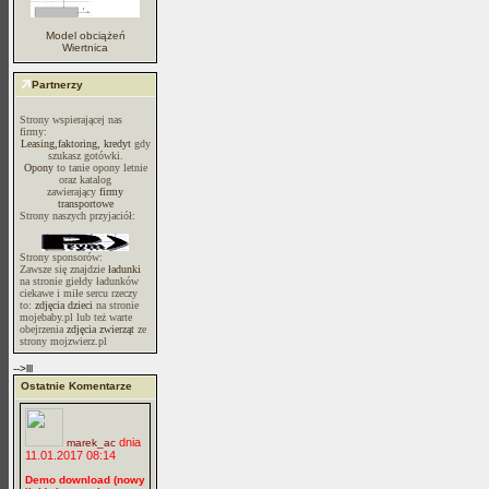
Model obciążeń
Wiertnica
Partnerzy
Strony wspierającej nas
firmy:
Leasing,faktoring, kredyt
gdy
szukasz gotówki.
Opony
to tanie opony letnie
oraz katalog
zawierający
firmy
transportowe
Strony naszych przyjaciół:
Strony sponsorów:
Zawsze się znajdzie
ładunki
na stronie giełdy ładunków
ciekawe i miłe sercu rzeczy
to:
zdjęcia dzieci
na stronie
mojebaby.pl lub też warte
obejrzenia
zdjęcia zwierząt
ze
strony mojzwierz.pl
-->lll
Ostatnie Komentarze
dnia
marek_ac
11.01.2017 08:14
Demo download (nowy