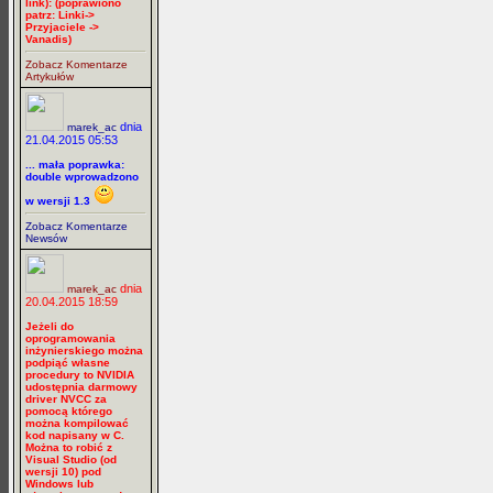
link): (poprawiono
patrz: Linki->
Przyjaciele ->
Vanadis)
Zobacz Komentarze
Artykułów
dnia
marek_ac
21.04.2015 05:53
... mała poprawka:
double wprowadzono
w wersji 1.3
Zobacz Komentarze
Newsów
dnia
marek_ac
20.04.2015 18:59
Jeżeli do
oprogramowania
inżynierskiego można
podpiąć własne
procedury to NVIDIA
udostępnia darmowy
driver NVCC za
pomocą którego
można kompilować
kod napisany w C.
Można to robić z
Visual Studio (od
wersji 10) pod
Windows lub