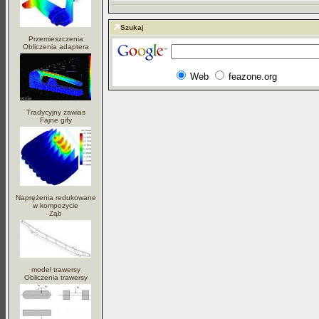
Szukaj
Przemieszczenia
Obliczenia adaptera
Web
feazone.org
Tradycyjny zawias
Fajne gify
Naprężenia redukowane
w kompozycie
Ząb
model trawersy
Obliczenia trawersy