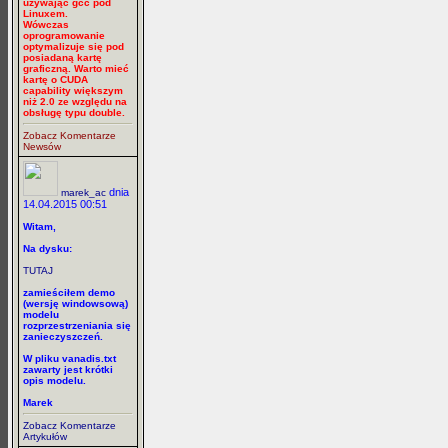
używając gcc pod
Linuxem.
Wówczas
oprogramowanie
optymalizuje się pod
posiadaną kartę
graficzną. Warto mieć
kartę o CUDA
capability większym
niż 2.0 ze względu na
obsługę typu double.
Zobacz Komentarze
Newsów
dnia
marek_ac
14.04.2015 00:51
Witam,
Na dysku:
TUTAJ
zamieściłem demo
(wersję windowsową)
modelu
rozprzestrzeniania się
zanieczyszczeń.
W pliku vanadis.txt
zawarty jest krótki
opis modelu.
Marek
Zobacz Komentarze
Artykułów