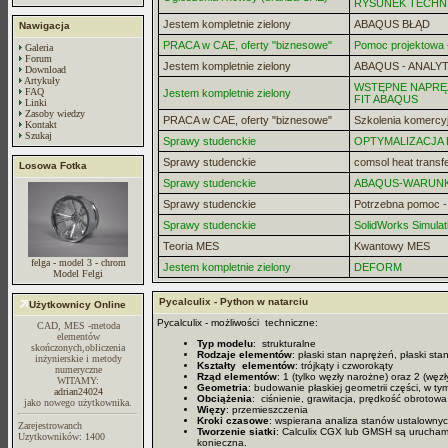
RYSUNEK TECHN
Jestem kompletnie zielony
ABAQUS BŁĄD
Nawigacja
PRACA w CAE, oferty "biznesowe"
Pomoc projektowa -
Galeria
Forum
Jestem kompletnie zielony
ABAQUS - ANALYT
Download
Artykuły
WSTĘPNE NAPRĘZ
FAQ
Jestem kompletnie zielony
FIT ABAQUS
Linki
Zasoby wiedzy
PRACA w CAE, oferty "biznesowe"
Szkolenia komercy
Kontakt
Szukaj
Sprawy studenckie
OPTYMALIZACJA
Sprawy studenckie
comsol heat transf
Losowa Fotka
Sprawy studenckie
ABAQUS-WARUN
Sprawy studenckie
Potrzebna pomoc 
Sprawy studenckie
SolidWorks Simulat
Teoria MES
Kwantowy MES
felga - model 3 - chrom
Jestem kompletnie zielony
DEFORM
Model Felgi
Pycalculix - Python w natarciu
Użytkownicy Online
Pycalculix - możliwości techniczne:
CAD, MES -metoda
elementów
Typ modelu
: strukturalne
skończonych,obliczenia
Rodzaje elementów
: płaski stan naprężeń, płaski st
inżynierskie i metody
Kształty elementów
: trójkąty i czworokąty
numeryczne
Rząd elementów
: 1 (tylko węzły narożne) oraz 2 (węz
WITAMY:
Geometria
: budowanie płaskiej geometrii części, w tym 
adrian24024
Obciążenia
: ciśnienie, grawitacja, prędkość obrotowa,
jako nowego użytkownika.
Więzy
: przemieszczenia
Kroki czasowe
: wspierana analiza stanów ustalowny
Zarejestrowanch
Tworzenie siatki
: Calculix CGX lub GMSH są uruchamian
Uzytkowników: 1400
konieczna.