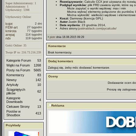
Rozwiązywanie:
Calculix CCX jest używana do rozwią
Super Administratorzy: 1
Podgląd wyników:
plik FRD zawiera wyniki, które są 
Administratorzy: 1
Może zapytać o wyniki węzłowę: max i min
Użytkownicy: 1398
Można wybrać elementy połączone do punktów, lini
Można wykreślić wielkości węzłowe i elementowe
Użytkownicy Online:
Koszt:
Darmowy (licencja GPL)
Autor
:Justin Black
kojot
2 dni
Data wydania
: 23 grudnia 2014,
FEM-art
27 tygodni
Adres strony:
justinablack.com/pycalculix/
kmirota
77 tygodni
arepaj
114 tygodni
piotr
dnia 18.08.2015 09:29
ndv
119 tygodni
Gości Online: 35
Komentarze
Twoje IP to: 216.73.216.239
Brak komentarzy.
Kategorie Forum
53
Dodaj komentarz
Wątki na Forum
1268
Zaloguj się, żeby móc dodawać komentarze.
Posty na Forum
5665
Komentarzy
83
Oceny
Newsy
142
Dodawanie ocen dos
Artykuły
10
Ściągniętych
Proszę się zalogowa
62
plików
Kategorie
4
Downloads
Reklama
Ciekawe Strony
13
Postów w
413
Shoutbox
Przykłady