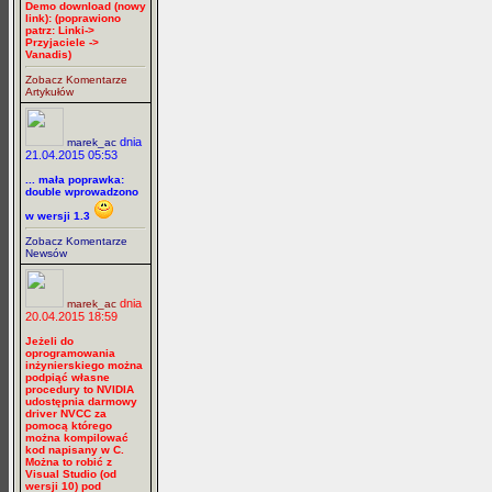
Demo download (nowy
link): (poprawiono
patrz: Linki->
Przyjaciele ->
Vanadis)
Zobacz Komentarze
Artykułów
dnia
marek_ac
21.04.2015 05:53
... mała poprawka:
double wprowadzono
w wersji 1.3
Zobacz Komentarze
Newsów
dnia
marek_ac
20.04.2015 18:59
Jeżeli do
oprogramowania
inżynierskiego można
podpiąć własne
procedury to NVIDIA
udostępnia darmowy
driver NVCC za
pomocą którego
można kompilować
kod napisany w C.
Można to robić z
Visual Studio (od
wersji 10) pod