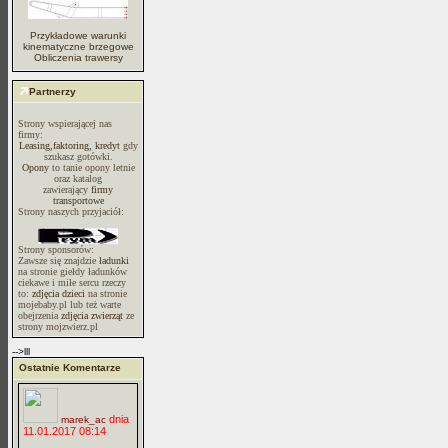
Przykładowe warunki
kinematyczne brzegowe
Obliczenia trawersy
Partnerzy
Strony wspierającej nas
firmy:
Leasing,faktoring, kredyt
gdy
szukasz gotówki.
Opony
to tanie opony letnie
oraz katalog
zawierający
firmy
transportowe
Strony naszych przyjaciół:
Strony sponsorów:
Zawsze się znajdzie
ładunki
na stronie giełdy ładunków
ciekawe i miłe sercu rzeczy
to:
zdjęcia dzieci
na stronie
mojebaby.pl lub też warte
obejrzenia
zdjęcia zwierząt
ze
strony mojzwierz.pl
-->lll
Ostatnie Komentarze
dnia
marek_ac
11.01.2017 08:14