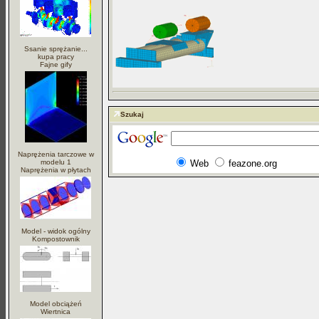
Ssanie sprężanie...
kupa pracy
Fajne gify
Szukaj
Naprężenia tarczowe w
modelu 1
Web
feazone.org
Naprężenia w płytach
Model - widok ogólny
Kompostownik
Model obciążeń
Wiertnica