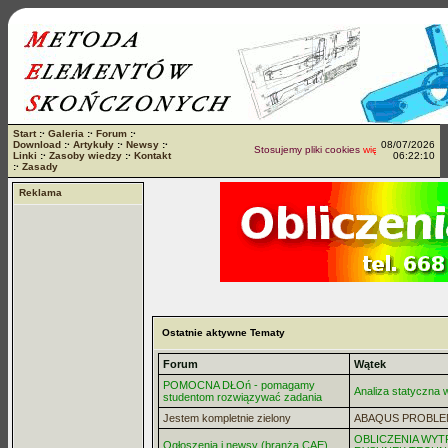
Start
:·
Galeria
:·
Forum
:·
Download
:·
Artykuły
:·
Newsy
:·
08/07/2026
Stosujemy pliki cookies
więcej...
Linki
:·
Zasoby wiedzy
:·
Kontakt
06:22:10
:·
Zasady
Reklama
Ostatnie aktywne Tematy
Forum
Wątek
POMOCNA DŁOń - pomagamy
Analiza statyczna
studentom rozwiązywać zadania
Jestem kompletnie zielony
ABAQUS PROBLE
OBLICZENIA WYT
Ogłoszenia i newsy (branża CAE)