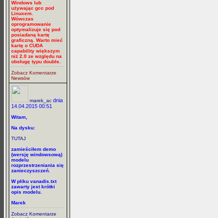
Windows lub
używając gcc pod
Linuxem.
Wówczas
oprogramowanie
optymalizuje się pod
posiadaną kartę
graficzną. Warto mieć
kartę o CUDA
capability większym
niż 2.0 ze względu na
obsługę typu double.
Zobacz Komentarze
Newsów
dnia
marek_ac
14.04.2015 00:51
Witam,
Na dysku:
TUTAJ
zamieściłem demo
(wersję windowsową)
modelu
rozprzestrzeniania się
zanieczyszczeń.
W pliku vanadis.txt
zawarty jest krótki
opis modelu.
Marek
Zobacz Komentarze