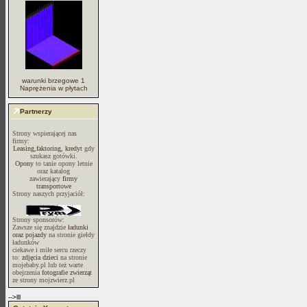
warunki brzegowe 1
Naprężenia w płytach
Partnerzy
Strony wspierającej nas
firmy:
Leasing,faktoring, kredyt
gdy
szukasz gotówki.
Opony
to tanie opony letnie
oraz katalog
zawierający
firmy
transportowe
Strony naszych przyjaciół:
Strony sponsorów:
Zawsze się znajdzie
ładunki
oraz pojazdy
na stronie giełdy
ładunków
ciekawe i miłe sercu rzeczy
to:
zdjęcia dzieci
na stronie
mojebaby.pl lub też warte
obejrzenia
fotografie zwierząt
ze strony mojzwierz.pl
-->lll