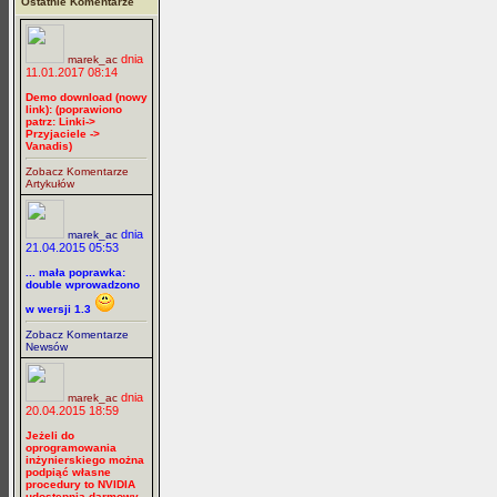
Ostatnie Komentarze
dnia
marek_ac
11.01.2017 08:14
Demo download (nowy
link): (poprawiono
patrz: Linki->
Przyjaciele ->
Vanadis)
Zobacz Komentarze
Artykułów
dnia
marek_ac
21.04.2015 05:53
... mała poprawka:
double wprowadzono
w wersji 1.3
Zobacz Komentarze
Newsów
dnia
marek_ac
20.04.2015 18:59
Jeżeli do
oprogramowania
inżynierskiego można
podpiąć własne
procedury to NVIDIA
udostępnia darmowy