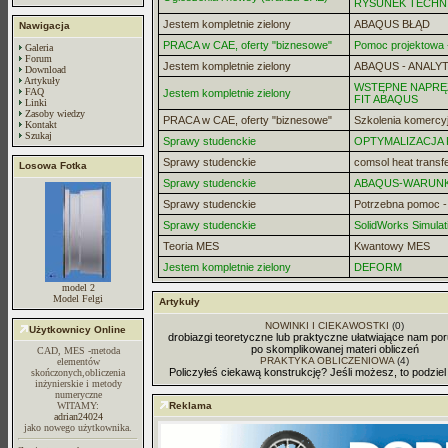
RYSUNEK TECHN
Jestem kompletnie zielony
ABAQUS BŁĄD
Nawigacja
PRACA w CAE, oferty "biznesowe"
Pomoc projektowa -
Galeria
Forum
Jestem kompletnie zielony
ABAQUS - ANALYT
Download
Artykuły
WSTĘPNE NAPRĘZ
FAQ
Jestem kompletnie zielony
FIT ABAQUS
Linki
Zasoby wiedzy
PRACA w CAE, oferty "biznesowe"
Szkolenia komercy
Kontakt
Szukaj
Sprawy studenckie
OPTYMALIZACJA
Sprawy studenckie
comsol heat transf
Losowa Fotka
Sprawy studenckie
ABAQUS-WARUN
Sprawy studenckie
Potrzebna pomoc 
Sprawy studenckie
SolidWorks Simulat
Teoria MES
Kwantowy MES
Jestem kompletnie zielony
DEFORM
model 2
Model Felgi
Artykuły
NOWINKI I CIEKAWOSTKI
(0)
Użytkownicy Online
drobiazgi teoretyczne lub praktyczne ułatwiające nam por
po skomplikowanej materi obliczeń
CAD, MES -metoda
PRAKTYKA OBLICZENIOWA
(4)
elementów
Policzyłeś ciekawą konstrukcję? Jeśli możesz, to podziel 
skończonych,obliczenia
inżynierskie i metody
numeryczne
WITAMY:
Reklama
adrian24024
jako nowego użytkownika.