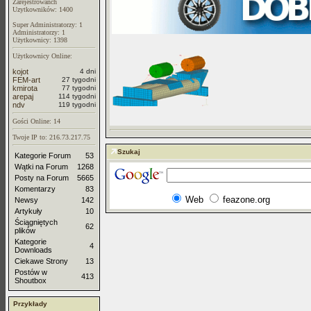
Zarejestrowanch
Uzytkowników: 1400
Super Administratorzy: 1
Administratorzy: 1
Użytkownicy: 1398
Użytkownicy Online:
kojot
4 dni
FEM-art
27 tygodni
kmirota
77 tygodni
arepaj
114 tygodni
ndv
119 tygodni
Gości Online: 14
Twoje IP to: 216.73.217.75
Szukaj
Kategorie Forum
53
Wątki na Forum
1268
Posty na Forum
5665
Komentarzy
83
Web
feazone.org
Newsy
142
Artykuły
10
Ściągniętych
62
plików
Kategorie
4
Downloads
Ciekawe Strony
13
Postów w
413
Shoutbox
Przykłady