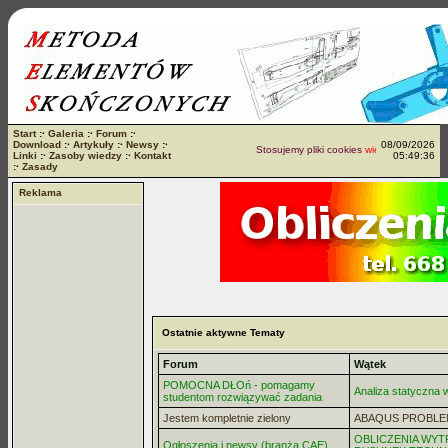
Start
:·
Galeria
:·
Forum
:·
Download
:·
Artykuły
:·
Newsy
:·
08/09/2026
Stosujemy pliki cookies
więcej...
Linki
:·
Zasoby wiedzy
:·
Kontakt
05:49:36
:·
Zasady
Reklama
Ostatnie aktywne Tematy
Forum
Wątek
POMOCNA DŁOń - pomagamy
Analiza statyczna
studentom rozwiązywać zadania
Jestem kompletnie zielony
ABAQUS PROBLE
OBLICZENIA WYT
Ogłoszenia i newsy (branża CAE)