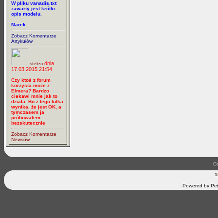
W pliku vanadis.txt
zawarty jest krótki
opis modelu.
Marek
Zobacz Komentarze
Artykułów
dnia
steleri
17.03.2015 21:54
Czy ktoś z forum
korzysta może z
Elmera? Bardzo
ciekawi mnie jak to
działa. Bo z tego tutka
wynika, że jest OK, a
tymczasem ja
próbowałem...
bezskutecznie
Zobacz Komentarze
Newsów
Co
1
Powered by Pet