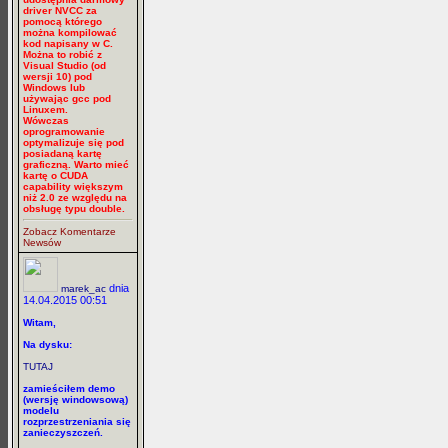
driver NVCC za
pomocą którego
można kompilować
kod napisany w C.
Można to robić z
Visual Studio (od
wersji 10) pod
Windows lub
używając gcc pod
Linuxem.
Wówczas
oprogramowanie
optymalizuje się pod
posiadaną kartę
graficzną. Warto mieć
kartę o CUDA
capability większym
niż 2.0 ze względu na
obsługę typu double.
Zobacz Komentarze
Newsów
dnia
marek_ac
14.04.2015 00:51
Witam,
Na dysku:
TUTAJ
zamieściłem demo
(wersję windowsową)
modelu
rozprzestrzeniania się
zanieczyszczeń.