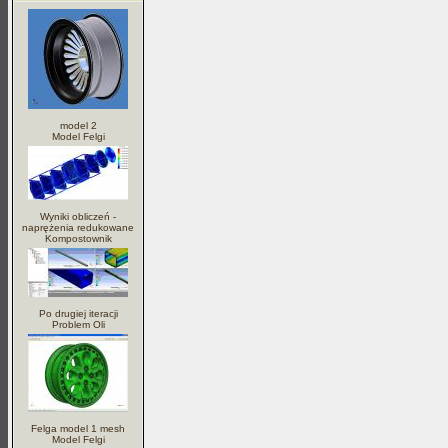
model 2
Model Felgi
Wyniki obliczeń -
naprężenia redukowane
Kompostownik
Po drugiej iteracji
Problem Oli
Felga model 1 mesh
Model Felgi